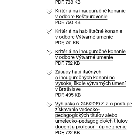
PDF, 738 KB
Kritériá na inauguračné konanie
v odbore Reštaurovanie
PDF, 750 KB
Kritériá na habilitačné konanie
v odbore Výtvarné umenie
PDF, 741 KB
Kritériá na inauguračné konanie
v odbore Výtvarné umenie
PDF, 752 KB
Zásady habilitačných
a inauguračných konaní na
Vysokej škole výtvarných umení
v Bratislave
PDF, 495 KB
Vyhláška č. 246/2019 Z. z. o postupe
získavania vedecko-
pedagogických titulov alebo
umelecko-pedagogických titulov
docent a profesor - úplné znenie
PDF, 722 KB