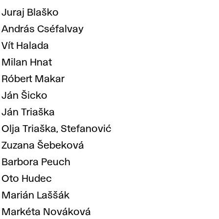
l
Juraj Blaško
András Cséfalvay
e
Vít Halada
c
Milan Hnat
Róbert Makar
k
Ján Šicko
Ján Triaška
o
Olja Triaška, Stefanović
Zuzana Šebeková
-
Barbora Peuch
Oto Hudec
p
Marián Laššák
Markéta Nováková