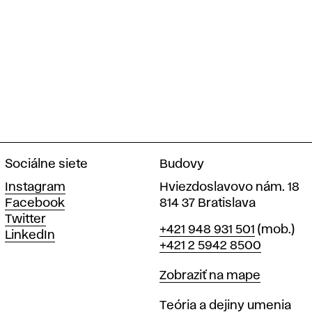
y
Sociálne siete
Budovy
Instagram
Hviezdoslavovo nám. 18
Facebook
814 37 Bratislava
Twitter
Telefón
+421 948 931 501
(mob.)
LinkedIn
+421 2 5942 8500
Mapa
Zobraziť na mape
Katedry
Teória a dejiny umenia