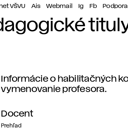
anet VŠVU
Ais
Webmail
Ig
Fb
Podpora
gogické titul
Informácie o habilitačných k
U
vymenovanie profesora.
m
Docent
e
Prehľad