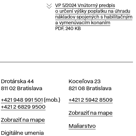
VP 5/2024 Vnútorný predpis
o určení výšky poplatku na úhradu
nákladov spojených s habilitačným
a vymenúvacím konaním
PDF, 240 KB
Drotárska 44
Koceľova 23
811 02 Bratislava
821 08 Bratislava
Telefón
Telefón
+421 948 991 501
(mob.)
+421 2 5942 8509
+421 2 6829 9500
Mapa
Zobraziť na mape
Mapa
Zobraziť na mape
Katedry
Maliarstvo
Katedry
Digitálne umenia