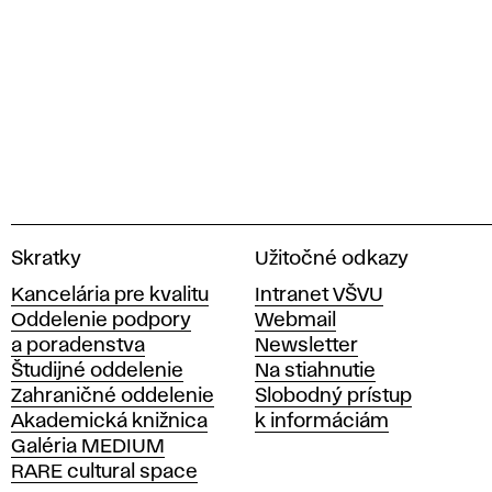
V
Skratky
Užitočné odkazy
y
Kancelária pre kvalitu
Intranet VŠVU
s
Oddelenie podpory
Webmail
o
a poradenstva
Newsletter
k
Študijné oddelenie
Na stiahnutie
á
Zahraničné oddelenie
Slobodný prístup
š
Akademická knižnica
k informáciám
k
Galéria MEDIUM
o
RARE cultural space
l