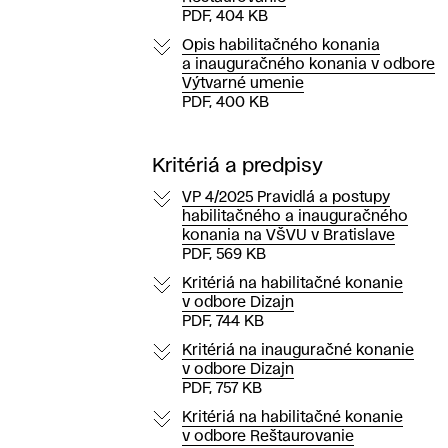
PDF, 404 KB
Opis habilitačného konania
a inauguračného konania v odbore
Výtvarné umenie
PDF, 400 KB
Kritériá a predpisy
VP 4/2025 Pravidlá a postupy
habilitačného a inauguračného
konania na VŠVU v Bratislave
PDF, 569 KB
Kritériá na habilitačné konanie
v odbore Dizajn
PDF, 744 KB
Kritériá na inauguračné konanie
v odbore Dizajn
PDF, 757 KB
Kritériá na habilitačné konanie
v odbore Reštaurovanie