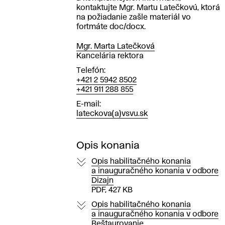
kontaktujte Mgr. Martu Latečkovú, ktorá
na požiadanie zašle materiál vo
fortmáte doc/docx.
Mgr. Marta Latečková
Pozícia
Kancelária rektora
Telefón
+421 2 5942 8502
+421 911 288 855
E-mail
lateckova(a)vsvu.sk
Opis konania
Opis habilitačného konania
a inauguračného konania v odbore
Dizajn
PDF, 427 KB
Opis habilitačného konania
a inauguračného konania v odbore
Reštaurovanie