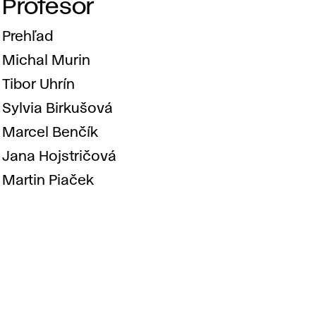
Profesor
k
Prehľad
é
Michal Murin
Tibor Uhrín
t
Sylvia Birkušová
Marcel Benčík
i
Jana Hojstričová
t
Martin Piaček
u
l