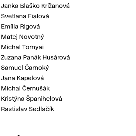
e
Janka Blaško Križanová
d
Svetlana Fialová
Emília Rigová
a
Matej Novotný
Michal Tornyai
g
Zuzana Panák Husárová
o
Samuel Čarnoký
Jana Kapelová
g
Michal Černušák
Kristýna Španihelová
i
Rastislav Sedlačík
c