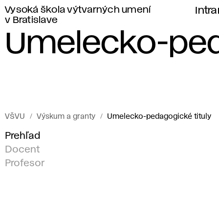
Vysoká škola výtvarných umení
Intr
v Bratislave
Umelecko-peda
VŠVU
Výskum a granty
Umelecko-pedagogické tituly
Prehľad
Docent
Profesor