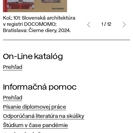
Kol.;
Kol.; 101: Slovenská architektúra
101:
v registri DOCOMOMO;
1 / 12
Slovenská
Bratislava: Čierne diery, 2024.
architektúra
v registri
DOCOMOMO;
On-Line katalóg
Bratislava:
Čierne
Prehľad
diery,
2024.
Informačná pomoc
Prehľad
Písanie diplomovej práce
Odporúčaná literatúra na skúšky
Štúdium v čase pandémie