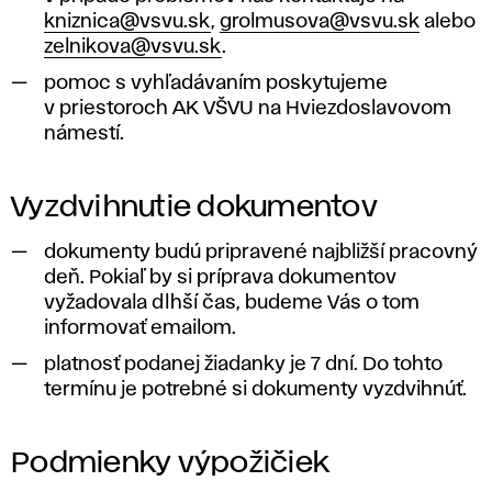
kniznica@vsvu.sk
,
grolmusova@vsvu.sk
alebo
zelnikova@vsvu.sk
.
pomoc s vyhľadávaním poskytujeme
v priestoroch AK VŠVU na Hviezdoslavovom
námestí.
Vyzdvihnutie dokumentov
dokumenty budú pripravené najbližší pracovný
deň. Pokiaľ by si príprava dokumentov
vyžadovala dlhší čas, budeme Vás o tom
informovať emailom.
platnosť podanej žiadanky je 7 dní. Do tohto
termínu je potrebné si dokumenty vyzdvihnúť.
Podmienky výpožičiek