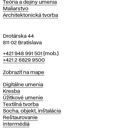
Katedry
Teória a dejiny umenia
l
Maliarstvo
a
Architektonická tvorba
v
e
Drotárska 44
811 02 Bratislava
Telefón
+421 948 991 501
(mob.)
+421 2 6829 9500
Mapa
Zobraziť na mape
Katedry
Digitálne umenia
Kresba
Úžitkové umenie
Textilná tvorba
Socha, objekt, inštalácia
Reštaurovanie
Intermédiá