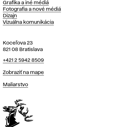
Grafika a iné médiá
Fotografia a nové médiá
Dizajn
Vizuálna komunikácia
Koceľova 23
821 08 Bratislava
Telefón
+421 2 5942 8509
Mapa
Zobraziť na mape
Katedry
Maliarstvo