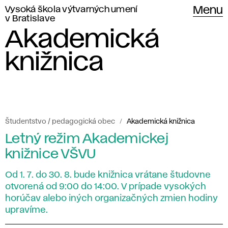
Vysoká škola výtvarných umení
Menu
v Bratislave
Akademická
knižnica
Študentstvo / pedagogická obec
Akademická knižnica
Hlavným
Letný režim Akademickej
A
poslaním
knižnice VŠVU
k
Akademickej
Od 1. 7. do 30. 8. bude knižnica vrátane študovne
knižnice
a
otvorená od 9:00 do 14:00. V prípade vysokých
VŠVU
horúčav alebo iných organizačných zmien hodiny
d
upravíme.
je