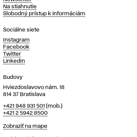
v
Na stiahnutie
a
Slobodný prístup k informáciám
r
n
Sociálne siete
ý
c
Instagram
h
Facebook
u
Twitter
m
LinkedIn
e
n
Budovy
í
v
Hviezdoslavovo nám. 18
814 37 Bratislava
B
Telefón
+421 948 931 501
(mob.)
r
+421 2 5942 8500
a
t
Mapa
Zobraziť na mape
i
s