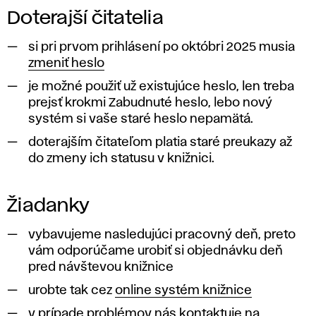
používateľov
n
Doterajší čitatelia
z iných
i
pracovísk.
si pri prvom prihlásení po októbri 2025 musia
zmeniť heslo
c
je možné použiť už existujúce heslo, len treba
a
prejsť krokmi Zabudnuté heslo, lebo nový
systém si vaše staré heslo nepamätá.
doterajším čitateľom platia staré preukazy až
do zmeny ich statusu v knižnici.
Žiadanky
vybavujeme nasledujúci pracovný deň, preto
vám odporúčame urobiť si objednávku deň
pred návštevou knižnice
urobte tak cez
online systém knižnice
v prípade problémov nás kontaktuje na