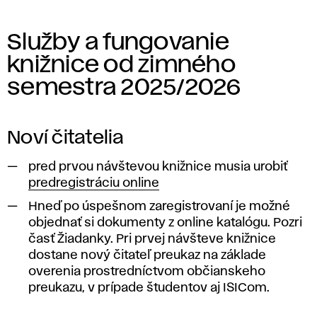
knižnično-
e
informačné
m
Služby a fungovanie
zabezpečenie
knižnice od zimného
pedagogického
i
semestra 2025/2026
procesu
c
a umelecko-
vedeckej
k
Noví čitatelia
práce
á
pred prvou návštevou knižnice musia urobiť
pedagogických
predregistráciu online
zamestnancov,
k
Hneď po úspešnom zaregistrovaní je možné
poslucháčov
objednať si dokumenty z online katalógu. Pozri
n
vysokej
časť Žiadanky. Pri prvej návšteve knižnice
školy,
dostane nový čitateľ preukaz na základe
i
overenia prostredníctvom občianskeho
ale
preukazu, v prípade študentov aj ISICom.
ž
aj