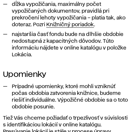
dĺžka vypožičania, maximálny počet
vypožičaných dokumentov, pravidlá pri
prekročení lehoty vypožičania – platia tak, ako
doteraz. Pozri
Knižničný poriadok
.
najstaršia časť fondu bude na dlhšie obdobie
nedostupná z kapacitných dôvodov. Túto
informáciu nájdete v online katalógu v položke
Lokácia.
Upomienky
Prípadné upomienky, ktoré mohli vzniknúť
počas obdobia zatvorenia knižnice, budeme
riešiť individuálne. Výpožičné obdobie sa o toto
obdobie posunie.
Tiež Vás chceme požiadať o trpezlivosť v súvislosti
s identifikáciou lokácií v online katalógu.
Presúvanie lokácií je stále v procese úpravy