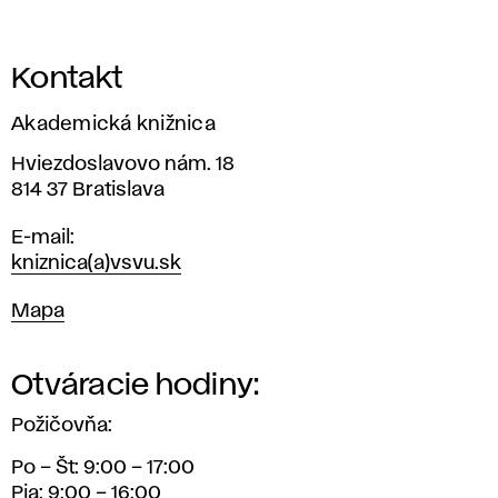
Kontakt
Akademická knižnica
Adresa
Hviezdoslavovo nám. 18
814 37 Bratislava
E-mail
kniznica(a)vsvu.sk
Mapa
Mapa
Otváracie hodiny:
Požičovňa:
Po – Št: 9:00 – 17:00
Pia: 9:00 – 16:00