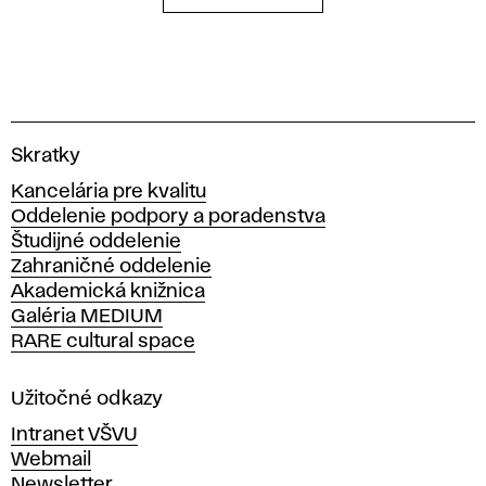
V
Skratky
y
Kancelária pre kvalitu
s
Oddelenie podpory a poradenstva
o
Študijné oddelenie
k
Zahraničné oddelenie
á
Akademická knižnica
š
Galéria MEDIUM
k
RARE cultural space
o
l
a
Užitočné odkazy
v
Intranet VŠVU
ý
Webmail
t
Newsletter