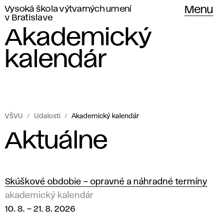
Vysoká škola výtvarných umení
Menu
v Bratislave
Akademický
kalendár
VŠVU
Udalosti
Akademický kalendár
Akademický
A
Aktuálne
kalendár
k
Vysokej
školy
a
Skúškové obdobie – opravné a náhradné termíny
výtvarných
akademický kalendár
d
umení
10. 8.
–
21. 8. 2026