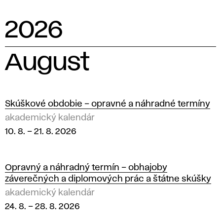
n
2026
d
á
August
r
V
Skúškové obdobie – opravné a náhradné termíny
Š
akademický kalendár
10. 8.
–
21. 8. 2026
V
U
Opravný a náhradný termín – obhajoby
záverečných a diplomových prác a štátne skúšky
akademický kalendár
24. 8.
–
28. 8. 2026