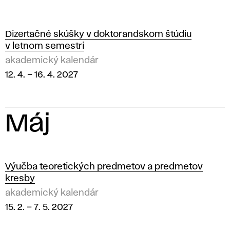
Dizertačné skúšky v doktorandskom štúdiu
v letnom semestri
akademický kalendár
12. 4.
–
16. 4. 2027
Máj
2
0
Výučba teoretických predmetov a predmetov
kresby
2
akademický kalendár
15. 2.
–
7. 5. 2027
7