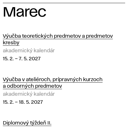
Marec
2
0
Výučba teoretických predmetov a predmetov
kresby
2
akademický kalendár
15. 2.
–
7. 5. 2027
7
Výučba v ateliéroch, prípravných kurzoch
a odborných predmetov
akademický kalendár
15. 2.
–
18. 5. 2027
Diplomový týždeň II.