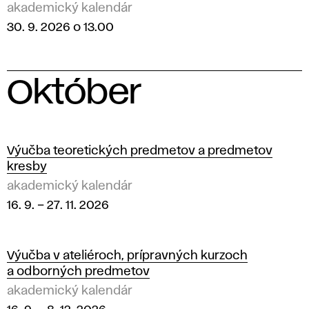
akademický kalendár
30. 9. 2026 o 13.00
Október
2
0
Výučba teoretických predmetov a predmetov
kresby
2
akademický kalendár
16. 9.
–
27. 11. 2026
6
Výučba v ateliéroch, prípravných kurzoch
a odborných predmetov
akademický kalendár