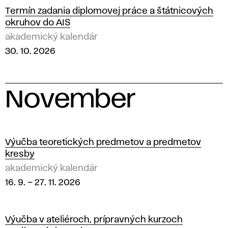
Termín zadania diplomovej práce a štátnicových
okruhov do AIS
akademický kalendár
30. 10. 2026
November
2
0
Výučba teoretických predmetov a predmetov
kresby
2
akademický kalendár
16. 9.
–
27. 11. 2026
6
Výučba v ateliéroch, prípravných kurzoch