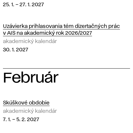
25. 1.
–
27. 1. 2027
Uzávierka prihlasovania tém dizertačných prác
v AIS na akademický rok 2026/2027
akademický kalendár
30. 1. 2027
Február
2
0
Skúškové obdobie
akademický kalendár
2
7. 1.
–
5. 2. 2027
7