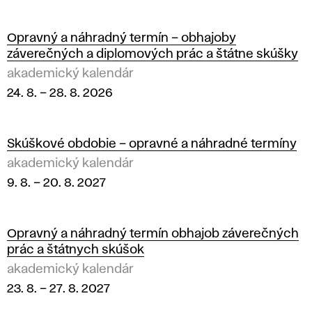
v Bratislave.
e
m
Opravný a náhradný termín – obhajoby
záverečných a diplomových prác a štátne skúšky
i
akademický kalendár
24. 8.
–
28. 8. 2026
c
k
Skúškové obdobie – opravné a náhradné termíny
ý
akademický kalendár
9. 8.
–
20. 8. 2027
k
a
Opravný a náhradný termín obhajob záverečných
prác a štátnych skúšok
l
akademický kalendár
e
23. 8.
–
27. 8. 2027