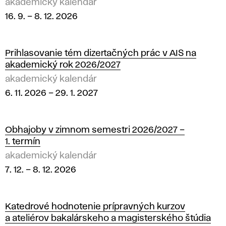
2
akademický kalendár
16. 9.
–
8. 12. 2026
6
Prihlasovanie tém dizertačných prác v AIS na
akademický rok 2026/2027
akademický kalendár
6. 11. 2026
–
29. 1. 2027
Obhajoby v zimnom semestri 2026/2027 –
1. termín
akademický kalendár
7. 12.
–
8. 12. 2026
Katedrové hodnotenie prípravných kurzov
a ateliérov bakalárskeho a magisterského štúdia