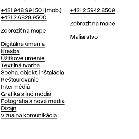
Telefón
Telefón
+421 948 991 501
(mob.)
+421 2 5942 8509
+421 2 6829 9500
Mapa
Zobraziť na mape
Mapa
Zobraziť na mape
Katedry
Maliarstvo
Katedry
Digitálne umenia
Kresba
Úžitkové umenie
Textilná tvorba
Socha, objekt, inštalácia
Reštaurovanie
Intermédiá
Grafika a iné médiá
Fotografia a nové médiá
Dizajn
Vizuálna komunikácia