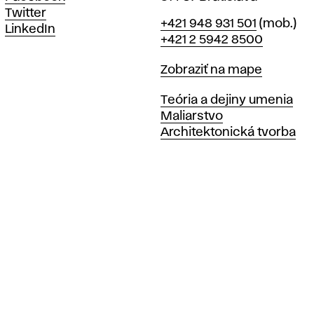
š
Twitter
Telefón
+421 948 931 501
(mob.)
k
LinkedIn
+421 2 5942 8500
o
Mapa
Zobraziť na mape
Katedry
Teória a dejiny umenia
l
Maliarstvo
Architektonická tvorba
y