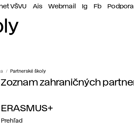
anet VŠVU
Ais
Webmail
Ig
Fb
Podpora
ly
ca
Partnerské školy
Zoznam zahraničných partne
P
a
ERASMUS+
r
Prehľad