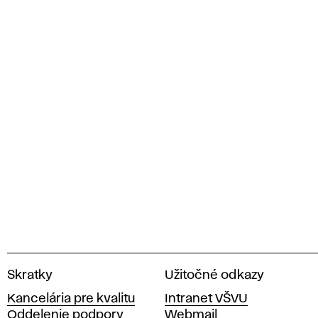
V
Skratky
Užitočné odkazy
y
Kancelária pre kvalitu
Intranet VŠVU
s
Oddelenie podpory
Webmail
o