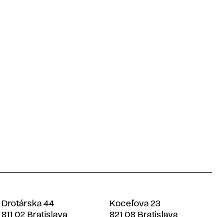
Drotárska 44
Koceľova 23
811 02 Bratislava
821 08 Bratislava