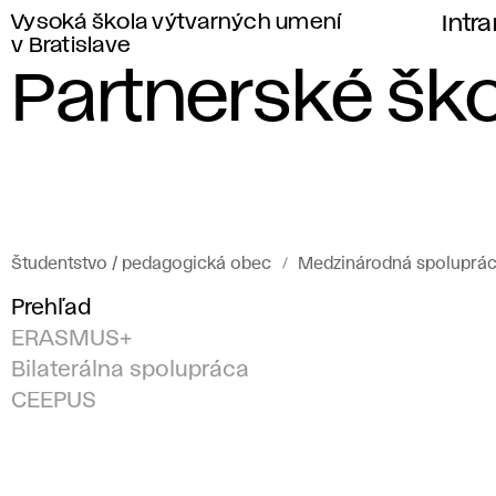
Vysoká škola výtvarných umení
Intr
v Bratislave
Partnerské ško
Študentstvo / pedagogická obec
Medzinárodná spoluprá
Prehľad
ERASMUS+
Bilaterálna spolupráca
CEEPUS