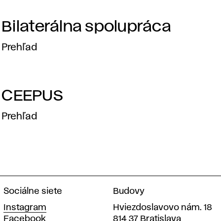
t
Bilaterálna spolupráca
n
Prehľad
e
r
CEEPUS
Prehľad
s
k
é
Sociálne siete
Budovy
Instagram
Hviezdoslavovo nám. 18
Facebook
814 37 Bratislava