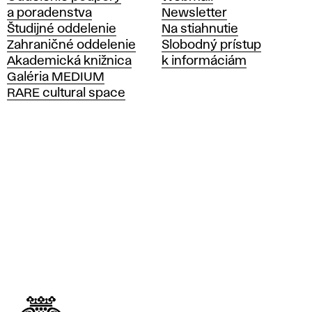
a poradenstva
Newsletter
k
Študijné oddelenie
Na stiahnutie
á
Zahraničné oddelenie
Slobodný prístup
š
Akademická knižnica
k informáciám
k
Galéria MEDIUM
o
RARE cultural space
l
a
v
ý
t
v
a
r
n
ý
c
h
u
m