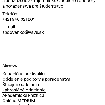
a uchádzačov - Tajomníčka Oddelenie podpory
a poradenstva pre študentstvo
Telefón
+421 948 621 201
E-mail
sadovenko@vsvu.sk
V
Skratky
y
Kancelária pre kvalitu
s
Oddelenie podpory a poradenstva
o
Študijné oddelenie
k
Zahraničné oddelenie
á
Akademická knižnica
š
Galéria MEDIUM
k