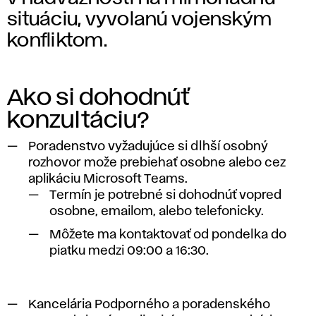
o
situáciu, vyvolanú vojenským
d
konfliktom.
p
o
Ako si dohodnúť
konzultáciu?
r
Poradenstvo vyžadujúce si dlhší osobný
a
rozhovor može prebiehať osobne alebo cez
aplikáciu Microsoft Teams.
p
Termín je potrebné si dohodnúť vopred
r
osobne, emailom, alebo telefonicky.
Môžete ma kontaktovať od pondelka do
e
piatku medzi 09:00 a 16:30.
š
Kancelária Podporného a poradenského