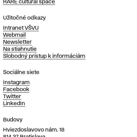
RARE cultural space
o
l
a
Užitočné odkazy
v
Intranet VŠVU
ý
Webmail
t
Newsletter
v
Na stiahnutie
a
Slobodný prístup k informáciám
r
n
Sociálne siete
ý
c
Instagram
h
Facebook
u
Twitter
m
LinkedIn
e
n
Budovy
í
v
Hviezdoslavovo nám. 18