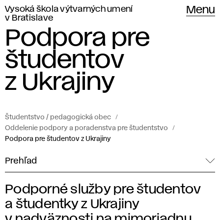
Vysoká škola výtvarných umení
Menu
v Bratislave
Podpora pre
študentov
z Ukrajiny
Študentstvo / pedagogická obec
Oddelenie podpory a poradenstva pre študentstvo
Podpora pre študentov z Ukrajiny
Prehľad
Podporné služby pre študentov
P
a študentky z Ukrajiny
v nadväznosti na mimoriadnu