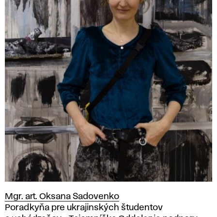
Mgr. art. Oksana Sadovenko
Pozícia
Poradkyňa pre ukrajinských študentov