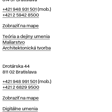
814 37 Bratislava
B
Telefón
+421 948 931 501
(mob.)
r
+421 2 5942 8500
a
t
Mapa
Zobraziť na mape
i
s
Katedry
Teória a dejiny umenia
l
Maliarstvo
a
Architektonická tvorba
v
e
Drotárska 44
811 02 Bratislava
Telefón
+421 948 991 501
(mob.)
+421 2 6829 9500
Mapa
Zobraziť na mape
Katedry
Digitálne umenia