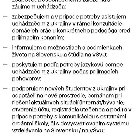
zodpovedá osobnostnému založeniu a
záujmom uchádzača;
zabezpečujem a v prípade potreby asistujem
uchádzačom z Ukrajiny v rámci konzultácie
domácich prác u konkrétneho pedagóga pred
prijímacím konaním;
informujem o možnostiach a podmienkach
života na Slovensku a štúdia na VŠVU;
poskytujem podľa potreby jazykovú pomoc
uchádzačom z Ukrajiny počas prijímacích
pohovorov;
podporujem nových študentov z Ukrajiny pri
adaptácii na nové prostredie, pomáham pri
riešení aktuálnych situácií (internát/bývanie,
otvorenie účtu, registrácia utečenca a pod.) a v
prípade potreby s komunikáciou s ostatnými
orgánmi školy, či s dovysvetľovaním systému
vzdelávania na Slovensku / na VŠVU;