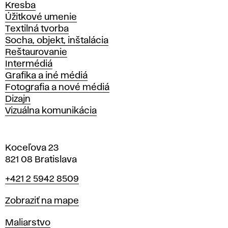
Kresba
Úžitkové umenie
Textilná tvorba
Socha, objekt, inštalácia
Reštaurovanie
Intermédiá
Grafika a iné médiá
Fotografia a nové médiá
Dizajn
Vizuálna komunikácia
Koceľova 23
821 08 Bratislava
Telefón
+421 2 5942 8509
Mapa
Zobraziť na mape
Katedry
Maliarstvo