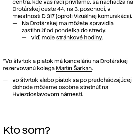
t
centra, kde vás radi privítame, sa nachádza na
Drotárskej ceste 44, na 3. poschodí, v
u
miestnosti D 317 (oproti Vizuálnej komunikácii).
Na Drotárskej ma môžete spravidla
d
zastihnúť od pondelka do stredy.
e
Viď. moje
stránkové hodiny
.
n
*Vo štvrtok a piatok má kanceláriu na Drotárskej
t
rezervovanú kolega
Martin Šarkan
.
o
vo štvrtok alebo piatok sa po predchádzajúcej
dohode môžeme osobne stretnúť na
v
Hviezdoslavovom námestí.
z
Kto som?