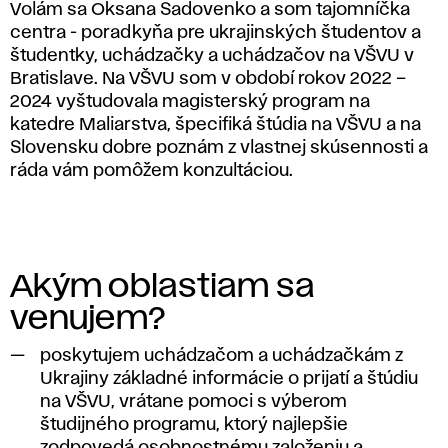
U
Volám sa Oksana Sadovenko a som tajomníčka
centra - poradkyňa pre ukrajinských študentov a
k
študentky, uchádzačky a uchádzačov na VŠVU v
r
Bratislave. Na VŠVU som v období rokov 2022 –
2024 vyštudovala magisterský program na
a
katedre Maliarstva, špecifiká štúdia na VŠVU a na
Slovensku dobre poznám z vlastnej skúsennosti a
j
ráda vám pomôžem konzultáciou.
i
n
Akým oblastiam sa
y
venujem?
poskytujem uchádzačom a uchádzačkám z
Ukrajiny základné informácie o prijatí a štúdiu
na VŠVU, vrátane pomoci s výberom
študijného programu, ktorý najlepšie