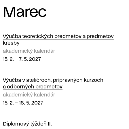
Marec
2
0
Výučba teoretických predmetov a predmetov
kresby
2
akademický kalendár
15. 2.
–
7. 5. 2027
7
Výučba v ateliéroch, prípravných kurzoch
a odborných predmetov
akademický kalendár
15. 2.
–
18. 5. 2027
Diplomový týždeň II.