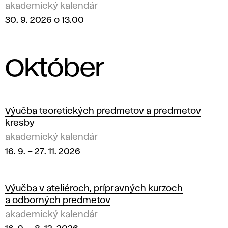
akademický kalendár
30. 9. 2026 o 13.00
Október
2
0
Výučba teoretických predmetov a predmetov
kresby
2
akademický kalendár
16. 9.
–
27. 11. 2026
6
Výučba v ateliéroch, prípravných kurzoch
a odborných predmetov
akademický kalendár