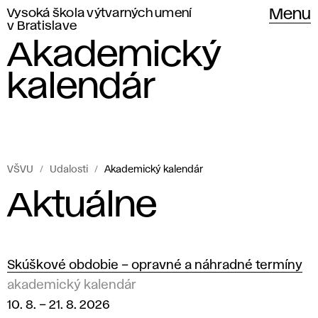
Vysoká škola výtvarných umení
Menu
v Bratislave
Akademický
kalendár
VŠVU
Udalosti
Akademický kalendár
Akademický
A
Aktuálne
kalendár
k
Vysokej
školy
a
Skúškové obdobie – opravné a náhradné termíny
výtvarných
akademický kalendár
d
umení
10. 8.
–
21. 8. 2026