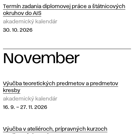
Termín zadania diplomovej práce a štátnicových
okruhov do AIS
akademický kalendár
30. 10. 2026
November
2
0
Výučba teoretických predmetov a predmetov
kresby
2
akademický kalendár
16. 9.
–
27. 11. 2026
6
Výučba v ateliéroch, prípravných kurzoch