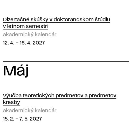
Dizertačné skúšky v doktorandskom štúdiu
v letnom semestri
akademický kalendár
12. 4.
–
16. 4. 2027
Máj
2
0
Výučba teoretických predmetov a predmetov
kresby
2
akademický kalendár
15. 2.
–
7. 5. 2027
7