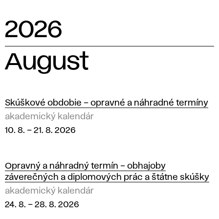
n
2026
d
á
August
r
V
Skúškové obdobie – opravné a náhradné termíny
Š
akademický kalendár
10. 8.
–
21. 8. 2026
V
U
Opravný a náhradný termín – obhajoby
záverečných a diplomových prác a štátne skúšky
akademický kalendár
24. 8.
–
28. 8. 2026