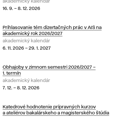
2
akademický kalendár
16. 9.
–
8. 12. 2026
6
Prihlasovanie tém dizertačných prác v AIS na
akademický rok 2026/2027
akademický kalendár
6. 11. 2026
–
29. 1. 2027
Obhajoby v zimnom semestri 2026/2027 –
1. termín
akademický kalendár
7. 12.
–
8. 12. 2026
Katedrové hodnotenie prípravných kurzov
a ateliérov bakalárskeho a magisterského štúdia