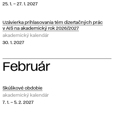
25. 1.
–
27. 1. 2027
Uzávierka prihlasovania tém dizertačných prác
v AIS na akademický rok 2026/2027
akademický kalendár
30. 1. 2027
Február
2
0
Skúškové obdobie
akademický kalendár
2
7. 1.
–
5. 2. 2027
7