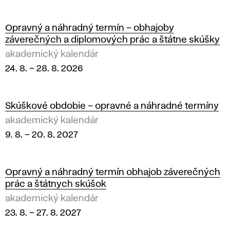
v Bratislave.
e
m
Opravný a náhradný termín – obhajoby
záverečných a diplomových prác a štátne skúšky
i
akademický kalendár
24. 8.
–
28. 8. 2026
c
k
Skúškové obdobie – opravné a náhradné termíny
ý
akademický kalendár
9. 8.
–
20. 8. 2027
k
a
Opravný a náhradný termín obhajob záverečných
prác a štátnych skúšok
l
akademický kalendár
e
23. 8.
–
27. 8. 2027