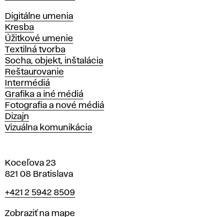
Katedry
Digitálne umenia
Kresba
Úžitkové umenie
Textilná tvorba
Socha, objekt, inštalácia
Reštaurovanie
Intermédiá
Grafika a iné médiá
Fotografia a nové médiá
Dizajn
Vizuálna komunikácia
Koceľova 23
821 08 Bratislava
Telefón
+421 2 5942 8509
Mapa
Zobraziť na mape