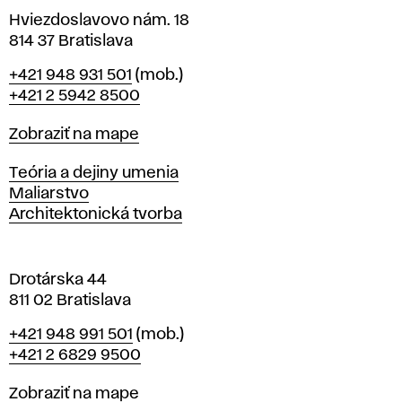
v
Hviezdoslavovo nám. 18
814 37 Bratislava
B
Telefón
+421 948 931 501
(mob.)
r
+421 2 5942 8500
a
t
Mapa
Zobraziť na mape
i
s
Katedry
Teória a dejiny umenia
l
Maliarstvo
a
Architektonická tvorba
v
e
Drotárska 44
811 02 Bratislava
Telefón
+421 948 991 501
(mob.)
+421 2 6829 9500
Mapa
Zobraziť na mape