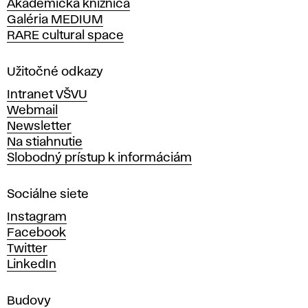
Akademická knižnica
š
Galéria MEDIUM
k
RARE cultural space
o
l
a
Užitočné odkazy
v
Intranet VŠVU
ý
Webmail
t
Newsletter
v
Na stiahnutie
a
Slobodný prístup k informáciám
r
n
Sociálne siete
ý
c
Instagram
h
Facebook
u
Twitter
m
LinkedIn
e
n
Budovy
í