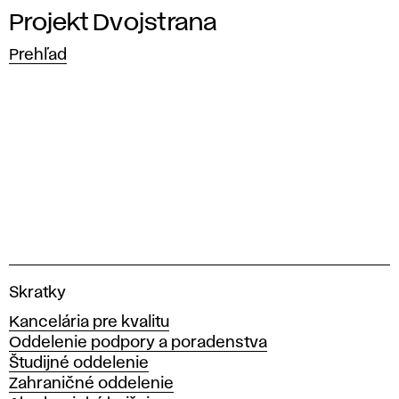
d
Projekt Dvojstrana
u
Prehľad
j
a
t
i
a
V
Skratky
y
Kancelária pre kvalitu
s
Oddelenie podpory a poradenstva
o
Študijné oddelenie
k
Zahraničné oddelenie
á