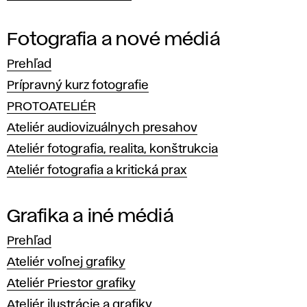
kresby.
V rámci
Fotografia a nové médiá
výučby
aj
Prehľad
akademickej
Prípravný kurz fotografie
prevádzky
PROTOATELIÉR
to
Ateliér audiovizuálnych presahov
škole
Ateliér fotografia, realita, konštrukcia
umožňuje
Ateliér fotografia a kritická prax
byť
flexibilnou
Grafika a iné médiá
a otvorenou
Prehľad
vzdelávacou
Ateliér voľnej grafiky
inštitúciou,
Ateliér Priestor grafiky
ktorá
Ateliér ilustrácie a grafiky