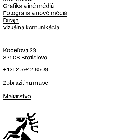
Grafika a iné médiá
Fotografia a nové médiá
Dizajn
Vizuálna komunikácia
Koceľova 23
821 08 Bratislava
Telefón
+421 2 5942 8509
Mapa
Zobraziť na mape
Katedry
Maliarstvo