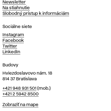
Newsletter
v
Na stiahnutie
a
Slobodný prístup k informáciám
r
n
Sociálne siete
ý
c
Instagram
h
Facebook
u
Twitter
m
LinkedIn
e
n
Budovy
í
v
Hviezdoslavovo nám. 18
814 37 Bratislava
B
Telefón
+421 948 931 501
(mob.)
r
+421 2 5942 8500
a
t
Mapa
Zobraziť na mape
i