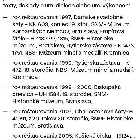
texty, doklady o um. dielach alebo um. výkonoch:
rok reštaurovania: 1997,
Dámske svadobné
šaty – KN 603,
koniec 19. stor., SNM- Múzeum
Karpatských Nemcov, Bratislava,
Empírová
štóla – H 41822/2
, 1815, SNM- Historické
múzeum , Bratislava,
Rytierska zástava – K 1473
,
1751, NBS- Múzeum mincí a medailí, Kremnica
rok reštaurovania: 1999,
Rytierska zástava – K
472,
18. storočie, NBS- Múzeum mincí a medailí,
Kremnica
rok reštaurovania: 1999 – 2000,
Biskupská
črievica – UH 1584
, 18. storočie, SNM-
Historické múzeum, Bratislava,
rok reštaurovania 2004,
Charlestonové šaty- H
41991
, z 20. rokov 20: storočia, SNM- Historické
múzeum, Bratislava,
rok reštaurovania 2005,
Košická čipka – 15124a
,