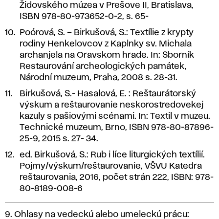
Židovského múzea v Prešove II, Bratislava,
ISBN 978-80-973652-0-2, s. 65-
Poórová, S. – Birkušová, S.:
Textílie z krypty
rodiny Henkelovcov z Kaplnky sv. Michala
archanjela na Oravskom hrade.
In: Sborník
Restaurování archeologických památek,
Národní muzeum, Praha, 2008 s. 28-31.
Birkušová, S.- Hasalová, E. : Reštaurátorský
výskum a reštaurovanie neskorostredovekej
kazuly s pašiovými scénami. In: Textil v muzeu.
Technické muzeum, Brno, ISBN 978-80-87896-
25-9, 2015 s. 27- 34.
ed. Birkušová, S.:
Rub i líce liturgických textílií.
Pojmy/výskum/reštaurovanie,
VŠVU Katedra
reštaurovania, 2016, počet strán 222, ISBN: 978-
80-8189-008-6
9. Ohlasy na vedeckú alebo umeleckú prácu: