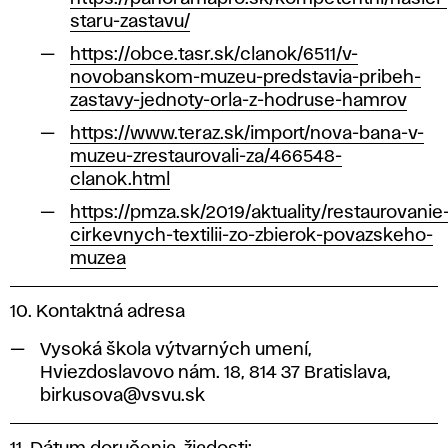
staru-zastavu/
https://obce.tasr.sk/clanok/6511/v-
novobanskom-muzeu-predstavia-pribeh-
zastavy-jednoty-orla-z-hodruse-hamrov
https://www.teraz.sk/import/nova-bana-v-
muzeu-zrestaurovali-za/466548-
clanok.html
https://pmza.sk/2019/aktuality/restaurovanie
cirkevnych-textilii-zo-zbierok-povazskeho-
muzea
10. Kontaktná adresa
Vysoká škola výtvarných umení,
Hviezdoslavovo nám. 18, 814 37 Bratislava,
birkusova@vsvu.sk