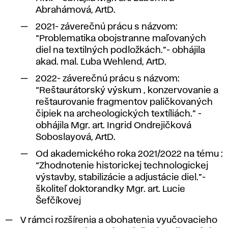
Abrahámová, ArtD.
2021- záverečnú prácu s názvom:
“Problematika obojstranne maľovaných
diel na textilných podložkách.”- obhájila
akad. mal. Ľuba Wehlend, ArtD.
2022- záverečnú prácu s názvom:
“Reštaurátorský výskum , konzervovanie a
reštaurovanie fragmentov paličkovaných
čipiek na archeologických textíliách.” -
obhájila Mgr. art. Ingrid Ondrejičková
Soboslayová, ArtD.
Od akademického roka 2021/2022 na tému :
“Zhodnotenie historickej technologickej
výstavby, stabilizácie a adjustácie diel.”-
školiteľ doktorandky Mgr. art. Lucie
Šefčíkovej
V rámci rozšírenia a obohatenia vyučovacieho