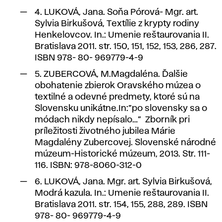
4. LUKOVÁ, Jana. Soňa Pórová- Mgr. art.
Sylvia Birkušová, Textílie z krypty rodiny
Henkelovcov. In.: Umenie reštaurovania II.
Bratislava 2011. str. 150, 151, 152, 153, 286, 287.
ISBN 978- 80- 969779-4-9
5. ZUBERCOVÁ, M.Magdaléna. Ďalšie
obohatenie zbierok Oravského múzea o
textilné a odevné predmety, ktoré sú na
Slovensku unikátne.In:”po slovensky sa o
módach nikdy nepísalo…” Zborník pri
príležitosti životného jubilea Márie
Magdalény Zubercovej. Slovenské národné
múzeum-Historické múzeum, 2013. Str. 111-
116. ISBN: 978-8060-312-0
6. LUKOVÁ, Jana. Mgr. art. Sylvia Birkušová,
Modrá kazula. In.: Umenie reštaurovania II.
Bratislava 2011. str. 154, 155, 288, 289. ISBN
978- 80- 969779-4-9