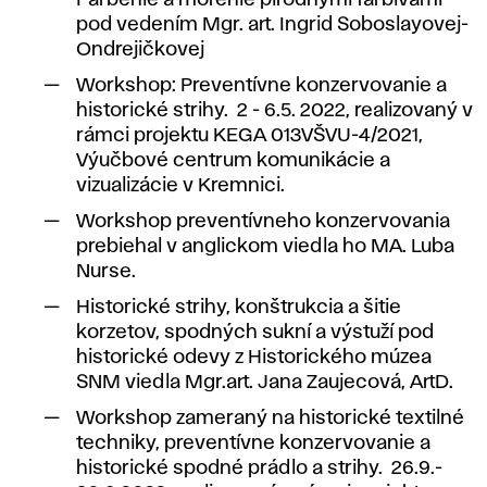
Farbenie a morenie pírodnými farbivami
pod vedením Mgr. art. Ingrid Soboslayovej-
Ondrejičkovej
Workshop: Preventívne konzervovanie a
historické strihy. 2 - 6.5. 2022, realizovaný v
rámci projektu KEGA 013VŠVU-4/2021,
Výučbové centrum komunikácie a
vizualizácie v Kremnici.
Workshop preventívneho konzervovania
prebiehal v anglickom viedla ho MA. Luba
Nurse.
Historické strihy, konštrukcia a šitie
korzetov, spodných sukní a výstuží pod
historické odevy z Historického múzea
SNM viedla Mgr.art. Jana Zaujecová, ArtD.
Workshop zameraný na historické textilné
techniky, preventívne konzervovanie a
historické spodné prádlo a strihy. 26.9.-