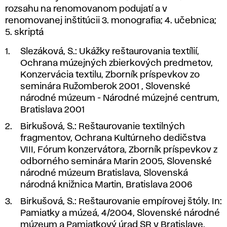
rozsahu na renomovanom podujatí a v
renomovanej inštitúcii 3. monografia; 4. učebnica;
5. skriptá
Slezáková, S
.: Ukážky reštaurovania textílií,
Ochrana múzejných zbierkových predmetov,
Konzervácia textilu, Zborník príspevkov zo
seminára Ružomberok 2001
,
Slovenské
národné múzeum - Národné múzejné centrum,
Bratislava 2001
Birkušová, S.:
Reštaurovanie textilných
fragmentov,
Ochrana Kultúrneho dedičstva
VIII, Fórum konzervátora, Zborník príspevkov z
odborného seminára Marin 2005, Slovenské
národné múzeum Bratislava, Slovenská
národná knižnica Martin, Bratislava 2006
Birkušová, S.:
Reštaurovanie empírovej štóly
. In:
Pamiatky a múzeá, 4/2004, Slovenské národné
múzeum a Pamiatkový úrad SR v Bratislave,