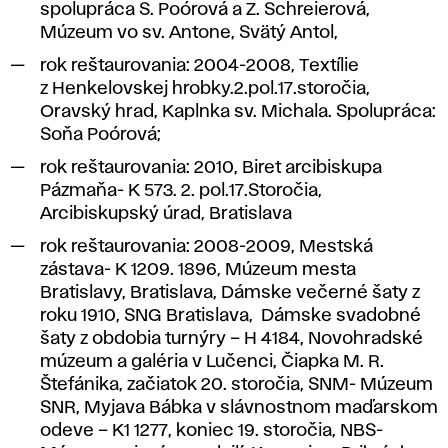
spolupráca S. Poórová a Z. Schreierová,
Múzeum vo sv. Antone, Svätý Antol,
rok reštaurovania: 2004-2008,
Textílie
z Henkelovskej hrobky
.2.pol.17.storočia,
Oravský hrad, Kaplnka sv. Michala. Spolupráca:
Soňa Poórová;
rok reštaurovania: 2010,
Biret arcibiskupa
Pázmaňa- K 573
. 2. pol.17.Storočia,
Arcibiskupský úrad, Bratislava
rok reštaurovania: 2008-2009,
Mestská
zástava- K 1209
. 1896, Múzeum mesta
Bratislavy, Bratislava,
Dámske večerné šaty
z
roku 1910, SNG Bratislava,
Dámske svadobné
šaty z obdobia turnýry – H 4184
, Novohradské
múzeum a galéria v Lučenci,
Čiapka M. R.
Štefánika
, začiatok 20. storočia, SNM- Múzeum
SNR, Myjava
Bábka v slávnostnom maďarskom
odeve – K1 1277
, koniec 19. storočia, NBS-