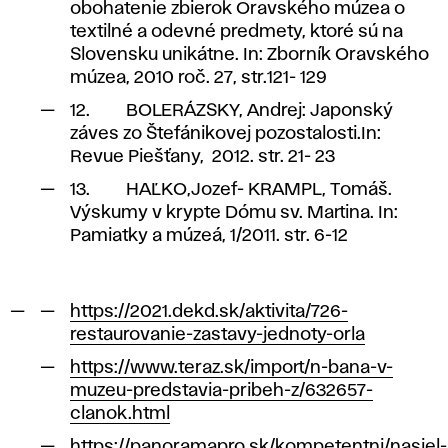
obohatenie zbierok Oravského múzea o
textilné a odevné predmety, ktoré sú na
Slovensku unikátne. In: Zborník Oravského
múzea, 2010 roč. 27, str.121- 129
12. BOLERÁZSKY, Andrej: J
aponský
záves zo Štefánikovej pozostalosti.In:
Revue Pieš
ťany, 2012. str. 21- 23
13. HAĽKO,Jozef- KRAMPL, Tomáš.
Výskumy v krypte Dómu sv. Martina. In:
Pamiatky a múzeá, 1/2011. str. 6-12
https://2021.dekd.sk/aktivita/726-
restaurovanie-zastavy-jednoty-orla
https://www.teraz.sk/import/n-bana-v-
muzeu-predstavia-pribeh-z/632657-
clanok.html
https://panoramapro.sk/kompetentni/nasiel-