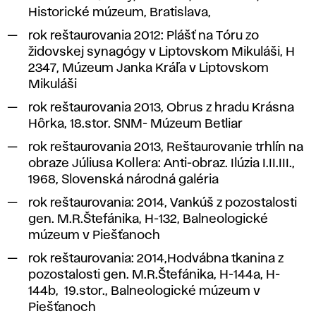
Historické múzeum, Bratislava,
rok reštaurovania 2012:
Plášť na Tóru zo
židovskej synagógy v Liptovskom Mikuláši, H
2347,
Múzeum Janka Kráľa v Liptovskom
Mikuláši
rok reštaurovania 2013,
Obrus z hradu Krásna
Hôrka, 18.stor. SNM- Múzeum Betliar
rok reštaurovania 2013
, Reštaurovanie trhlín na
obraze Júliusa Kollera: Anti-obraz. Ilúzia I.II.III.,
1968,
Slovenská národná galéria
rok reštaurovania: 2014,
Vankúš z pozostalosti
gen. M.R.Štefánika,
H-132, Balneologické
múzeum v Piešťanoch
rok reštaurovania: 2014,
Hodvábna tkanina z
pozostalosti gen. M.R.Štefánika, H-144a, H-
144b,
19.stor., Balneologické múzeum v
Piešťanoch