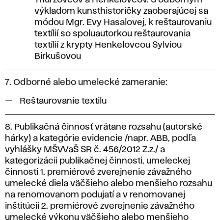
Thurzovcov a Henkelovcov. S odborným
výkladom kunsthistoričky zaoberajúcej sa
módou Mgr. Evy Hasalovej, k reštaurovaniu
textílií so spoluautorkou reštaurovania
textílií z krypty Henkelovcou Sylviou
Birkušovou
7. Odborné alebo umelecké zameranie:
Reštaurovanie textilu
8. Publikačná činnosť vrátane rozsahu (autorské
hárky) a kategórie evidencie /napr. ABB, podľa
vyhlášky MŠVVaŠ SR č. 456/2012 Z.z./ a
kategorizácii publikačnej činnosti, umeleckej
činnosti 1. premiérové zverejnenie závažného
umelecké diela väčšieho alebo menšieho rozsahu
na renomovanom podujatí a v renomovanej
inštitúcii 2. premiérové zverejnenie závažného
umelecké výkonu väčšieho alebo menšieho