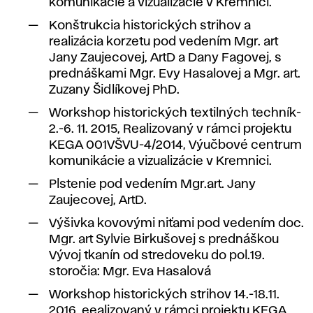
komunikácie a vizualizácie v Kremnici.
Konštrukcia historických strihov a
realizácia korzetu pod vedením Mgr. art
Jany Zaujecovej, ArtD a Dany Fagovej, s
prednáškami Mgr. Evy Hasalovej a Mgr. art.
Zuzany Šidlíkovej PhD.
Workshop historických textilných techník-
2.-6. 11. 2015, Realizovaný v rámci projektu
KEGA 001VŠVU-4/2014, Výučbové centrum
komunikácie a vizualizácie v Kremnici.
Plstenie pod vedením Mgr.art. Jany
Zaujecovej, ArtD.
Výšivka kovovými niťami pod vedením doc.
Mgr. art Sylvie Birkušovej s prednáškou
Vývoj tkanín od stredoveku do pol.19.
storočia: Mgr. Eva Hasalová
Workshop historických strihov 14.-18.11.
2016, eealizovaný v rámci projektu KEGA