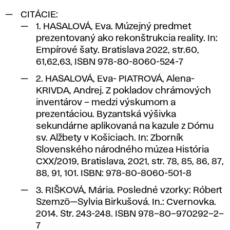
CITÁCIE:
1. HASALOVÁ, Eva. Múzejný predmet
prezentovaný ako rekonštrukcia reality. In:
Empírové šaty. Bratislava 2022, str.60,
61,62,63, ISBN 978-80-8060-524-7
2. HASALOVÁ, Eva- PIATROVÁ, Alena-
KRIVDA, Andrej. Z pokladov chrámových
inventárov – medzi výskumom a
prezentáciou. Byzantská výšivka
sekundárne aplikovaná na kazule z Dómu
sv. Alžbety v Košiciach. In: Zborník
Slovenského národného múzea História
CXX/2019, Bratislava, 2021, str. 78, 85, 86, 87,
88, 91, 101. ISBN: 978-80-8060-501-8
3. RIŠKOVÁ, Mária. Posledné vzorky: Róbert
Szemzö—Sylvia Birkušová. In.: Cvernovka.
2014. Str. 243-248. ISBN 978–80–970292–2–
7