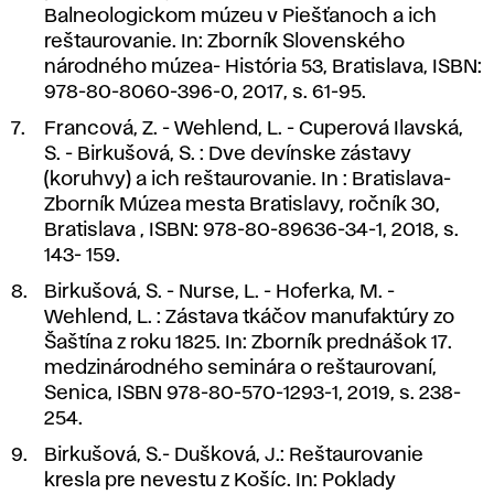
Balneologickom múzeu v Piešťanoch a ich
reštaurovanie
. In: Zborník Slovenského
národného múzea- História 53, Bratislava, ISBN:
978-80-8060-396-0, 2017, s. 61-95.
Francová, Z. - Wehlend, L. - Cuperová Ilavská,
S. - Birkušová, S.
: Dve devínske zástavy
(koruhvy) a ich reštaurovanie
. In : Bratislava-
Zborník Múzea mesta Bratislavy, ročník 30,
Bratislava , ISBN: 978-80-89636-34-1, 2018, s.
143- 159.
Birkušová, S. - Nurse, L. - Hoferka, M. -
Wehlend, L.
: Zástava tkáčov
manufaktúry zo
Šaštína z roku 1825
. In: Zborník prednášok 17.
medzinárodného seminára o reštaurovaní,
Senica, ISBN 978-80-570-1293-1, 2019, s. 238-
254.
Birkušová, S.- Dušková, J.: Reštaurovanie
kresla pre nevestu z Košíc. In: Poklady