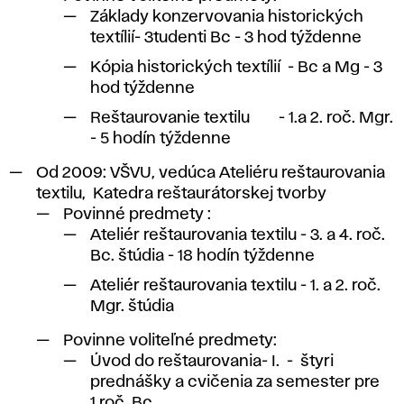
Základy konzervovania historických
textílií- 3tudenti Bc - 3 hod týždenne
Kópia historických textílií - Bc a Mg - 3
hod týždenne
Reštaurovanie textilu - 1.a 2. roč. Mgr.
- 5 hodín týždenne
Od 2009: VŠVU, vedúca Ateliéru reštaurovania
textilu, Katedra reštaurátorskej tvorby
Povinné predmety :
Ateliér reštaurovania textilu - 3. a 4. roč.
Bc. štúdia - 18 hodín týždenne
Ateliér reštaurovania textilu - 1. a 2. roč.
Mgr. štúdia
Povinne voliteľné predmety:
Úvod do reštaurovania- I. - štyri
prednášky a cvičenia za semester pre
1.roč. Bc