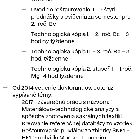
Úvod do reštaurovania II. - štyri
prednášky a cvičenia za semester pre
2. roč. Bc
Technologická kópia I. – 2.-roč. Bc – 3
hodiny týždenne
Technologická kópia II – 3. roč. Bc – 3
hod. týždenne
Technologická kópia 2. stupeň I. - 1.roč.
Mg- 4 hod týždenne
Od 2014 vedenie doktorandov, doteraz
vypísané témy:
2017 - záverečnú prácu s názvom:
“
Materiálovo-technologické analýzy a
spôsoby zhotovenia sakrálnych textílií.
Kreovanie referenčnej databázy zo vzoriek.
Reštaurovanie pluviálov zo zbierky SNM –
HM.”- obhájila Mgr. art. Ľubomíra