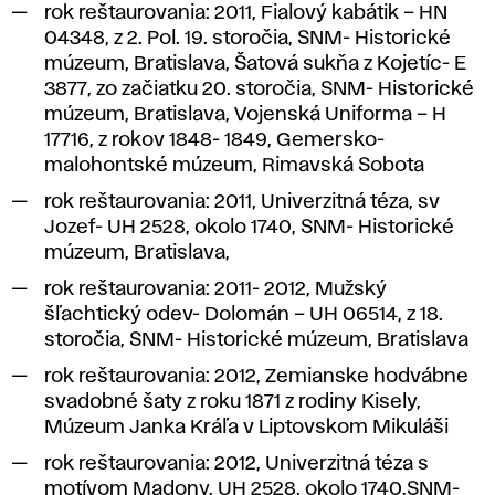
rok reštaurovania: 2011,
Fialový kabátik – HN
04348
, z 2. Pol.
19. storočia,
SNM-
Historické
múzeum, Bratislava,
Šatová sukňa z Kojetíc- E
3877, zo začiatku 20. storočia, SNM- Historické
múzeum, Bratislava,
Vojenská Uniforma – H
17716
, z rokov 1848- 1849, Gemersko-
malohontské múzeum, Rimavská Sobota
rok reštaurovania: 2011,
Univerzitná téza, sv
Jozef- UH 2528
, okolo 1740, SNM- Historické
múzeum, Bratislava,
rok reštaurovania: 2011- 2012,
Mužský
šľachtický odev- Dolomán
– UH 06514, z 18.
storočia, SNM- Historické múzeum, Bratislava
rok reštaurovania: 2012,
Zemianske hodvábne
svadobné šaty z roku 1871 z rodiny Kisely,
Múzeum Janka Kráľa v Liptovskom Mikuláši
rok reštaurovania: 2012,
Univerzitná téza s
motívom Madony, UH 2528
, okolo 1740,SNM-