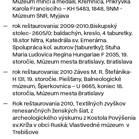
Múzeum mincí a medailí, Kremnica, Prikrývka
Karola Francisciho – KH 5483, 1848, SNM -
Múzeum SNR, Myjava
rok reštaurovania: 2009-2010,
Biskupský
stolec- 2605/0: baldachýn, kreslo, 4
taburetky
.
18.stor Nitra, Katedrála sv. Emeráma.
Spolupráca kol. autorov (taburetky);
Stuha
Maria Ludovica Regina Hungariae F 2035
, 19.
storočie, Múzeum mesta Bratislavy, Bratislava
rok reštaurovania: 2010
Záves M. R. Štefánika-
H 131,
19. storočie. Piešťany, Balneologické
múzeum,
Šperkovnica – U 9665
, koniec 18.
storočia, Múzeum mesta Bratislavy
Rok reštaurovania 2010,
T
extilných zvyškov
renesančných ženských šiat, z
archeologického výskumu z Kostola Povýšenia
sv.Kríža v obci Ruská;
Vlastivedné múzeum v
Trebišove