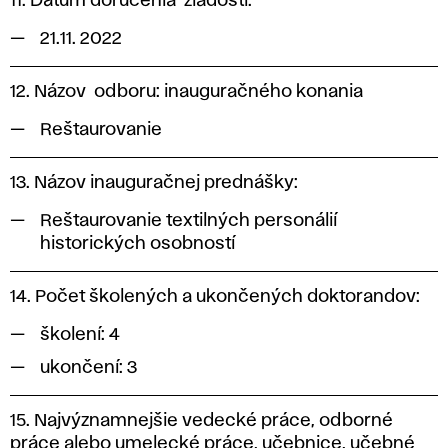
11. Dátum doručenia žiadosti:
21.11. 2022
12. Názov odboru: inauguračného konania
Reštaurovanie
13. Názov inauguračnej prednášky:
Reštaurovanie textilných personálií
historických osobností
14. Počet školených a ukončených doktorandov:
školení: 4
ukončení: 3
15. Najvýznamnejšie vedecké práce, odborné
práce alebo umelecké práce, učebnice, učebné