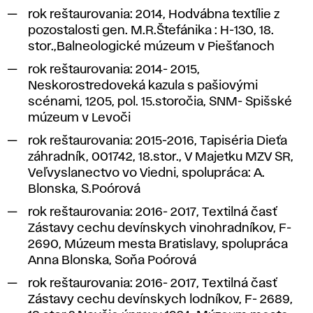
rok reštaurovania: 2014,
Hodvábna textílie z
pozostalosti gen. M.R.Štefánika : H-130,
18.
stor.,Balneologické múzeum v Piešťanoch
rok reštaurovania: 2014- 2015,
Neskorostredoveká kazula s pašiovými
scénami, 1205,
pol. 15.storočia, SNM- Spišské
múzeum v Levoči
rok reštaurovania: 2015-2016,
Tapiséria Dieťa
záhradník
, 001742, 18.stor., V Majetku MZV SR,
Veľvyslanectvo vo Viedni, spolupráca: A.
Blonska, S.Poórová
rok reštaurovania: 2016- 2017,
Textilná časť
Zástavy cechu devínskych vinohradníkov, F-
2690
, Múzeum mesta Bratislavy, spolupráca
Anna Blonska, Soňa Poórová
rok reštaurovania: 2016- 2017,
Textilná časť
Zástavy cechu devínskych lodníkov, F- 2689
,