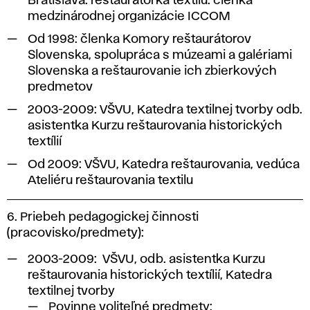
Bratislava: reštaurátorka textilu. členka
medzinárodnej organizácie ICCOM
Od 1998: členka Komory reštaurátorov
Slovenska, spolupráca s múzeami a galériami
Slovenska a reštaurovanie ich zbierkových
predmetov
2003-2009: VŠVU, Katedra textilnej tvorby odb.
asistentka Kurzu reštaurovania historických
textílií
Od 2009: VŠVU, Katedra reštaurovania, vedúca
Ateliéru reštaurovania textilu
6. Priebeh pedagogickej činnosti
(pracovisko/predmety):
2003-2009:
VŠVU, odb. asistentka Kurzu
reštaurovania historických textílií, Katedra
textilnej tvorby
Povinne voliteľné predmety: