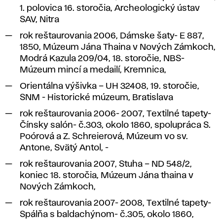
1. polovica 16. storočia, Archeologický ústav
SAV, Nitra
rok reštaurovania 2006,
Dámske šaty- E 887
,
1850, Múzeum Jána Thaina v Nových Zámkoch,
Modrá Kazula 209/04
, 18. storočie, NBS-
Múzeum mincí a medailí, Kremnica,
Orientálna výšivka – UH 32408
, 19. storočie,
SNM - Historické múzeum, Bratislava
rok reštaurovania 2006- 2007,
Textilné tapety-
Čínsky salón- č.303
, okolo 1860, spolupráca S.
Poórová a Z. Schreierová, Múzeum vo sv.
Antone, Svätý Antol, -
rok reštaurovania 2007,
Stuha – ND 548/2,
koniec 18. storočia, Múzeum Jána thaina v
Nových Zámkoch,
rok reštaurovania 2007- 2008,
Textilné tapety-
Spálňa s baldachýnom- č.305
, okolo 1860,