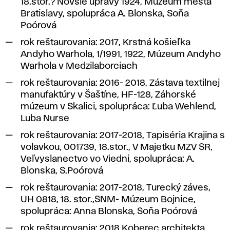
18.stor.? Novšie úpravy 1924, Múzeum mesta
Bratislavy, spolupráca A. Blonska, Soňa
Poórová
rok reštaurovania: 2017,
Krstná košieľka
Andyho Warhola
, 1/1991, 1922, Múzeum Andyho
Warhola v Medzilaborciach
rok reštaurovania: 2016- 2018,
Zástava textilnej
manufaktúry v Šaštíne, HF-128
, Záhorské
múzeum v Skalici, spolupráca: Ľuba Wehlend,
Luba Nurse
rok reštaurovania: 2017-2018,
Tapiséria Krajina s
volavkou
, 001739, 18.stor., V Majetku MZV SR,
Veľvyslanectvo vo Viedni, spolupráca: A.
Blonska, S.Poórová
rok reštaurovania: 2017-2018,
Turecký záves
,
UH 0818, 18. stor.,SNM- Múzeum Bojnice,
spolupráca: Anna Blonska, Soňa Poórová
rok reštaurovania: 2018
Koberec architekta