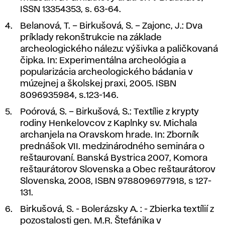
ISSN 13354353, s. 63-64.
Belanová, T. – Birkušová, S. – Zajonc, J.:
Dva
príklady rekonštrukcie na základe
archeologického nálezu: výšivka a paličkovaná
čipka.
In: Experimentálna archeológia a
popularizácia archeologického bádania v
múzejnej a školskej praxi, 2005. ISBN
8096935984, s.123-146.
Poórová, S. – Birkušová, S.:
Textílie z krypty
rodiny Henkelovcov z Kaplnky sv. Michala
archanjela na Oravskom hrade
. In: Zborník
prednášok VII. medzinárodného seminára o
reštaurovaní. Banská Bystrica 2007, Komora
reštaurátorov Slovenska a Obec reštaurátorov
Slovenska, 2008, ISBN 9788096977918, s 127-
131.
Birkušová, S. - Bolerázsky A. : -
Zbierka textílií z
pozostalosti gen. M.R. Štefánika v