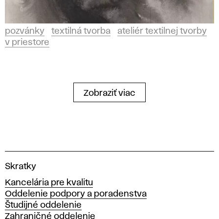
pozvánky
textilná tvorba
ateliér textilnej tvorby
v priestore
Zobraziť viac
V
Skratky
y
Kancelária pre kvalitu
s
Oddelenie podpory a poradenstva
o
Študijné oddelenie
k
Zahraničné oddelenie
á