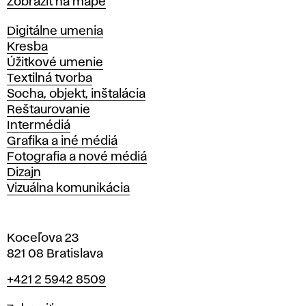
Mapa
Zobraziť na mape
Katedry
Digitálne umenia
Kresba
Úžitkové umenie
Textilná tvorba
Socha, objekt, inštalácia
Reštaurovanie
Intermédiá
Grafika a iné médiá
Fotografia a nové médiá
Dizajn
Vizuálna komunikácia
Koceľova 23
821 08 Bratislava
Telefón
+421 2 5942 8509