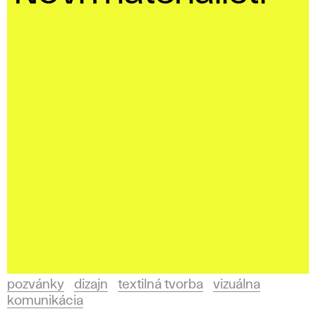
pozvánky
dizajn
textilná tvorba
vizuálna
komunikácia