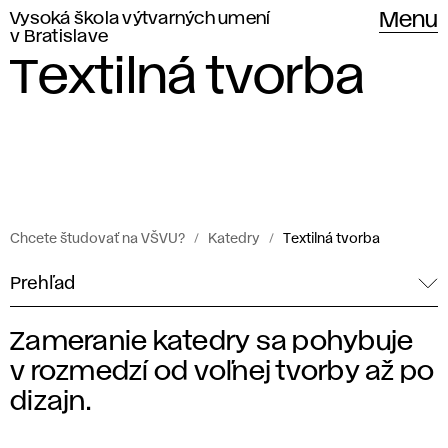
Vysoká škola výtvarných umení
Menu
v Bratislave
Textilná tvorba
Chcete študovať na VŠVU?
Katedry
Textilná tvorba
Prehľad
Zameranie katedry sa pohybuje
T
v rozmedzí od voľnej tvorby až po
e
dizajn.