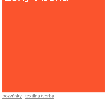
pozvánky
textilná tvorba