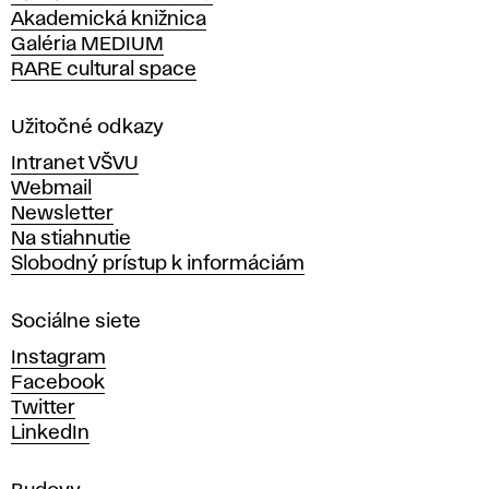
Akademická knižnica
š
Galéria MEDIUM
k
RARE cultural space
o
l
a
Užitočné odkazy
v
Intranet VŠVU
ý
Webmail
t
Newsletter
v
Na stiahnutie
a
Slobodný prístup k informáciám
r
n
Sociálne siete
ý
c
Instagram
h
Facebook
u
Twitter
m
LinkedIn
e
n