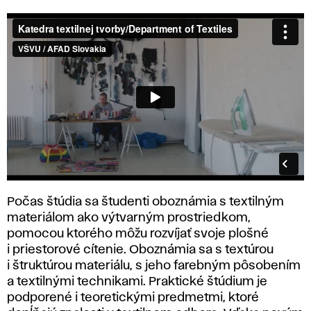
x
t
i
l
n
á
t
Katedra
Počas štúdia sa študenti oboznámia s textilným
v
textilnej
materiálom ako výtvarným prostriedkom,
tvorby
pomocou ktorého môžu rozvíjať svoje plošné
o
2025
i priestorové cítenie. Oboznámia sa s textúrou
i štruktúrou materiálu, s jeho farebným pôsobením
r
a textilnými technikami. Praktické štúdium je
podporené i teoretickými predmetmi, ktoré