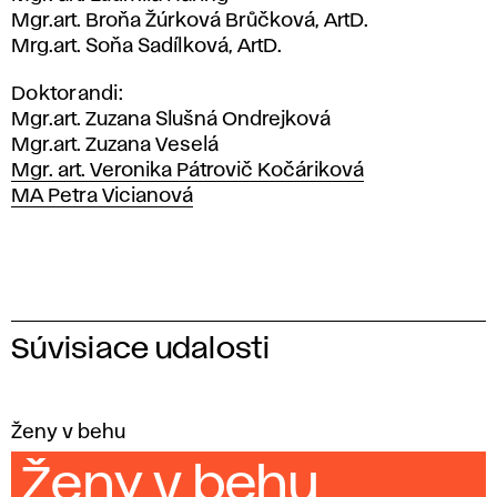
Mgr.art. Broňa Žúrková Brůčková, ArtD.
Mrg.art. Soňa Sadílková, ArtD.
Doktorandi:
Mgr.art. Zuzana Slušná Ondrejková
Mgr.art. Zuzana Veselá
Mgr. art. Veronika Pátrovič Kočáriková
MA Petra Vicianová
Súvisiace udalosti
Ženy v behu
Ženy v behu