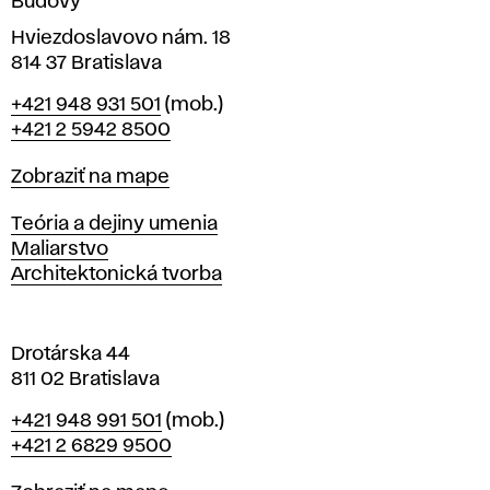
Budovy
í
v
Hviezdoslavovo nám. 18
814 37 Bratislava
B
Telefón
+421 948 931 501
(mob.)
r
+421 2 5942 8500
a
t
Mapa
Zobraziť na mape
i
s
Katedry
Teória a dejiny umenia
l
Maliarstvo
a
Architektonická tvorba
v
e
Drotárska 44
811 02 Bratislava
Telefón
+421 948 991 501
(mob.)
+421 2 6829 9500