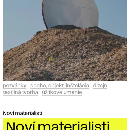
pozvánky
socha, objekt, inštalácia
dizajn
textilná tvorba
úžitkové umenie
Noví materialisti
Noví materialisti