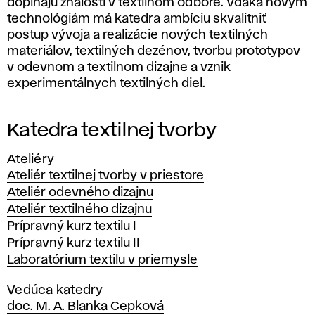
b
dopĺňajú znalosti v textilnom odbore. Vďaka novým
technológiám má katedra ambíciu skvalitniť
a
postup vývoja a realizácie nových textilných
materiálov, textilných dezénov, tvorbu prototypov
v odevnom a textilnom dizajne a vznik
experimentálnych textilných diel.
Katedra textilnej tvorby
Ateliéry
Ateliér textilnej tvorby v priestore
Ateliér odevného dizajnu
Ateliér textilného dizajnu
Prípravný kurz textilu I
Prípravný kurz textilu II
Laboratórium textilu v priemysle
Vedúca katedry
doc. M. A. Blanka Cepková