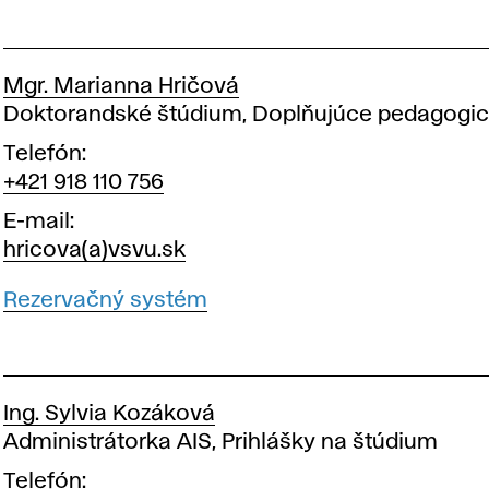
d
e
Mgr. Marianna Hričová
l
Pozícia
Doktorandské štúdium, Doplňujúce pedagogi
Telefón
e
+421 918 110 756
E-mail
n
hricova(a)vsvu.sk
Rezervačný systém
i
e
Ing. Sylvia Kozáková
Pozícia
Administrátorka AIS, Prihlášky na štúdium
Telefón