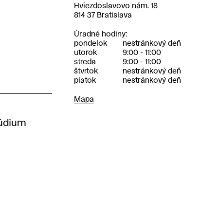
Adresa
Hviezdoslavovo nám. 18
814 37 Bratislava
Úradné hodiny
pondelok
nestránkový deň
utorok
9:00 - 11:00
streda
9:00 - 11:00
štvrtok
nestránkový deň
piatok
nestránkový deň
Mapa
Mapa
túdium