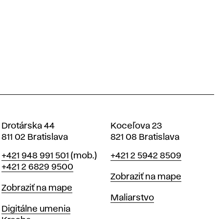
Drotárska 44
Koceľova 23
811 02 Bratislava
821 08 Bratislava
Telefón
Telefón
+421 948 991 501
(mob.)
+421 2 5942 8509
+421 2 6829 9500
Mapa
Zobraziť na mape
Mapa
Zobraziť na mape
Katedry
Maliarstvo
Katedry
Digitálne umenia