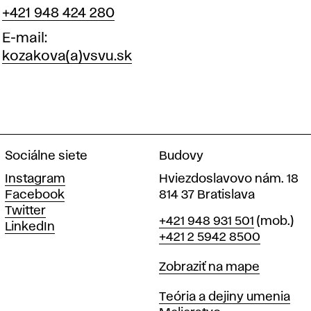
+421 948 424 280
E-mail
kozakova(a)vsvu.sk
Sociálne siete
Budovy
Instagram
Hviezdoslavovo nám. 18
Facebook
814 37 Bratislava
Twitter
Telefón
+421 948 931 501
(mob.)
LinkedIn
+421 2 5942 8500
Mapa
Zobraziť na mape
Katedry
Teória a dejiny umenia