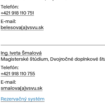
d
Telefón
+421 918 110 751
i
E-mail
belesova(a)vsvu.sk
j
n
Ing. Iveta Šmalová
é
Pozícia
Magisterské štúdium, Dvojročné doplnkové š
Telefón
o
+421 918 110 755
E-mail
d
smalova(a)vsvu.sk
Rezervačný systém