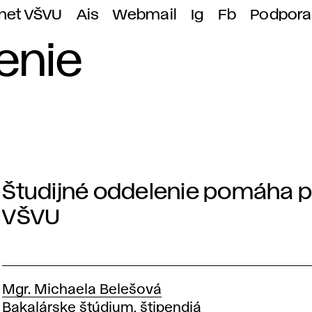
anet VŠVU
Ais
Webmail
Ig
Fb
Podpora
enie
Študijné oddelenie pomáha pr
Š
VŠVU
t
u
Mgr. Michaela Belešová
Pozícia
Bakalárske štúdium, štipendiá