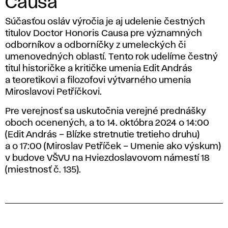
Causa
Súčasťou osláv výročia je aj udelenie čestných
titulov Doctor Honoris Causa pre významných
odborníkov a odborníčky z umeleckých či
umenovedných oblastí. Tento rok udelíme čestný
titul historičke a kritičke umenia Edit András
a teoretikovi a filozofovi výtvarného umenia
Miroslavovi Petříčkovi.
Pre verejnosť sa uskutočnia verejné prednášky
oboch ocenených, a to 14. októbra 2024 o 14:00
(Edit András – Blízke stretnutie tretieho druhu)
a o 17:00 (Miroslav Petříček – Umenie ako výskum)
v budove VŠVU na Hviezdoslavovom námestí 18
(miestnosť č. 135).