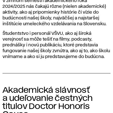
Š
V zimnom semestri akademického roka
2024/2025 nás čakajú rôzne (nielen akademické)
V
aktivity, ako aj pripomienky histórie či vízie do
budúcnosti našej školy, najväčšej a najstaršej
U
inštitúcie umeleckého vzdelávania na Slovensku.
Študentstvo i personál VŠVU, ako aj široká
verejnosť sa môže tešiť na filmy, podcasty,
prednášky i novú publikáciu, ktoré predstavia
fungovanie našej školy zvnútra, ako aj to, ako školu
vnímame a ako si ju predstavujeme do budúcna.
Akademická slávnosť
a udeľovanie čestných
titulov Doctor Honoris