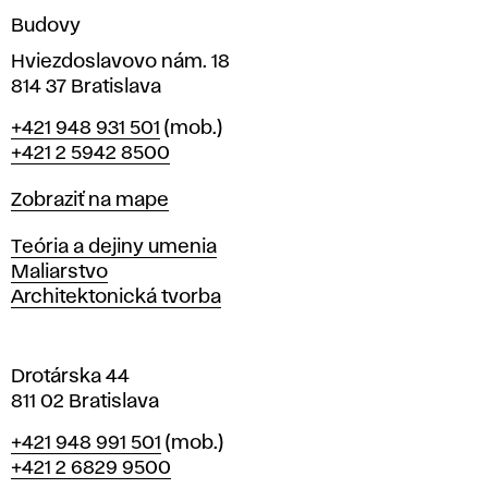
n
Budovy
í
v
Hviezdoslavovo nám. 18
814 37 Bratislava
B
Telefón
+421 948 931 501
(mob.)
r
+421 2 5942 8500
a
t
Mapa
Zobraziť na mape
i
s
Katedry
Teória a dejiny umenia
l
Maliarstvo
a
Architektonická tvorba
v
e
Drotárska 44
811 02 Bratislava
Telefón
+421 948 991 501
(mob.)
+421 2 6829 9500