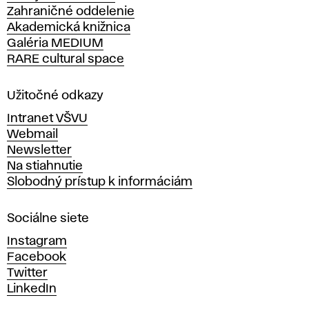
Zahraničné oddelenie
á
Akademická knižnica
š
Galéria MEDIUM
k
RARE cultural space
o
l
a
Užitočné odkazy
v
Intranet VŠVU
ý
Webmail
t
Newsletter
v
Na stiahnutie
a
Slobodný prístup k informáciám
r
n
Sociálne siete
ý
c
Instagram
h
Facebook
u
Twitter
m
LinkedIn
e