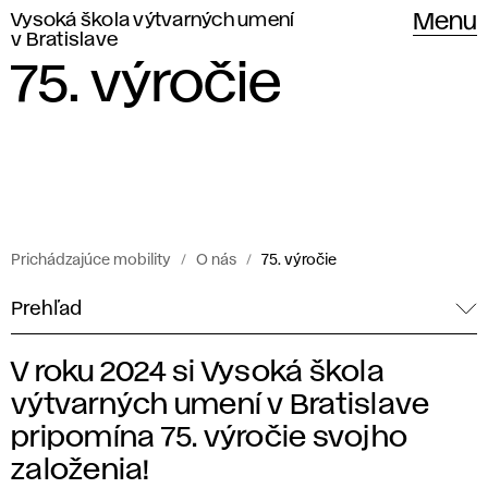
Vysoká škola výtvarných umení
Menu
v Bratislave
75. výročie
Prichádzajúce mobility
O nás
75. výročie
Prehľad
V roku 2024 si Vysoká škola
7
výtvarných umení v Bratislave
5
pripomína 75. výročie svojho
založenia!