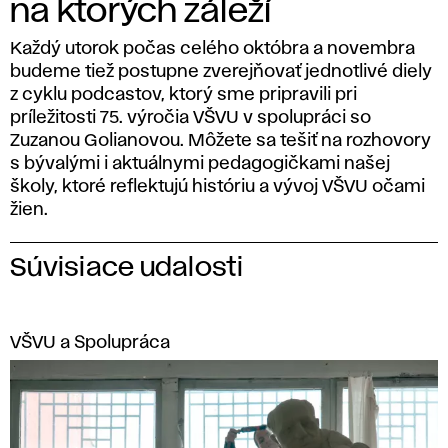
na ktorých záleží
Každý utorok počas celého októbra a novembra
budeme tiež postupne zverejňovať jednotlivé diely
z cyklu podcastov, ktorý sme pripravili pri
príležitosti 75. výročia VŠVU v spolupráci so
Zuzanou Golianovou. Môžete sa tešiť na rozhovory
s bývalými i aktuálnymi pedagogičkami našej
školy, ktoré reflektujú históriu a vývoj VŠVU očami
žien.
Súvisiace udalosti
VŠVU a Spolupráca