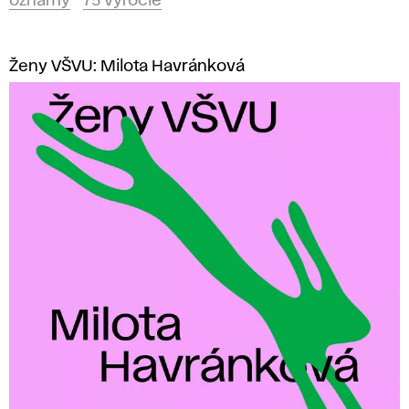
oznamy
75 výročie
Ženy VŠVU: Milota Havránková