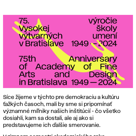
.
v
ý
r
o
č
i
Síce žijeme v týchto pre demokraciu a kultúru
ťažkých časoch, mali by sme si pripomínať
e
významné míľniky našich inštitúcií - čo všetko
dosiahli, kam sa dostali, ale aj ako si
V
predstavujeme ich ďalšie smerovanie.