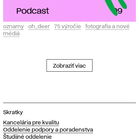
oznamy
oh_deer
75 výročie
fotografia a nové
médiá
Zobraziť viac
V
Skratky
y
Kancelária pre kvalitu
s
Oddelenie podpory a poradenstva
o
Študijné oddelenie
k