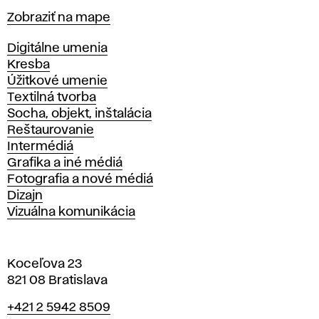
Mapa
Zobraziť na mape
Katedry
Digitálne umenia
Kresba
Úžitkové umenie
Textilná tvorba
Socha, objekt, inštalácia
Reštaurovanie
Intermédiá
Grafika a iné médiá
Fotografia a nové médiá
Dizajn
Vizuálna komunikácia
Koceľova 23
821 08 Bratislava
Telefón
+421 2 5942 8509