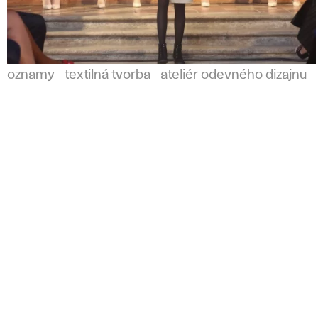
m
e
oznamy
textilná tvorba
ateliér odevného dizajnu
n
í