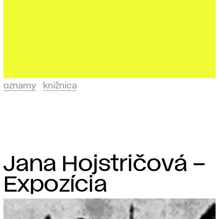
oznamy
knižnica
Jana Hojstričová –
Expozícia