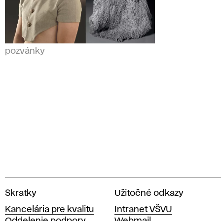
pozvánky
V
Skratky
Užitočné odkazy
y
Kancelária pre kvalitu
Intranet VŠVU
s