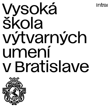
Vysoká
Vysoká škola výtvarných umení
Intr
v Bratislave
škola
výtvarných
umení
v Bratislave