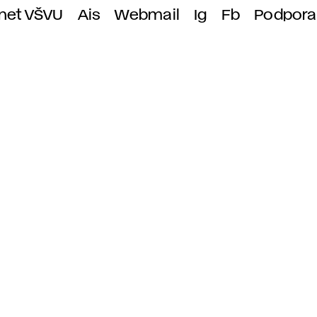
anet VŠVU
Ais
Webmail
Ig
Fb
Podpora