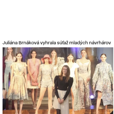
a
r
n
Juliána Brnáková vyhrala súťaž mladých návrhárov
ý
c
h
u