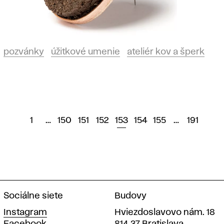
pozvánky
úžitkové umenie
ateliér kov a šperk
1
…
150
151
152
153
154
155
…
191
Sociálne siete
Budovy
Instagram
Hviezdoslavovo nám. 18