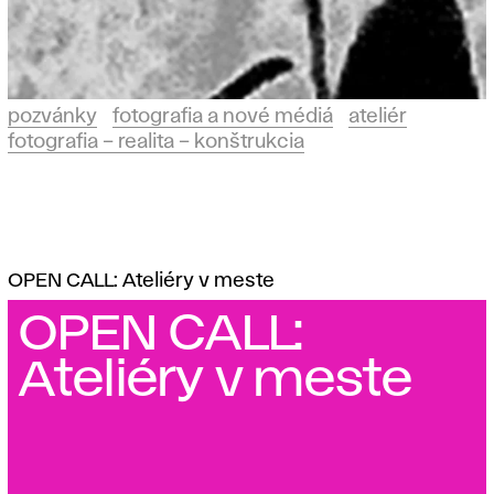
pozvánky
fotografia a nové médiá
ateliér
fotografia – realita – konštrukcia
OPEN CALL: Ateliéry v meste
OPEN CALL:
Ateliéry v meste