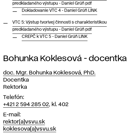
predkladaného výstupu - Daniel Grúň pdf
Dokladovanie VTC 4 - Daniel Grúň LINK
VTC 5: Výstup tvorivej činnosti s charakteristikou
predkladaného výstupu - Daniel Grúň pdf
CREPČ k VTC 5 - Daniel Grúň LINK
Bohunka Koklesová - docentka
doc. Mgr. Bohunka Koklesová, PhD.
Pozícia
Docentka
Rektorka
Telefón
+421 2 594 285 02
, kl. 402
E-mail
rektor(a)vsvu.sk
koklesova(a)vsvu.sk