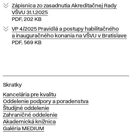
Zápisnica zo zasadnutia Akreditačnej Rady
VŠVU 31.1.2025
PDF, 202 KB
VP 4/2025 Pravidlá a postupy habilitačného
a inauguračného konania na VŠVU v Bratislave
PDF, 569 KB
V
Skratky
y
Kancelária pre kvalitu
s
Oddelenie podpory a poradenstva
o
Študijné oddelenie
k
Zahraničné oddelenie
á
Akademická knižnica
š
Galéria MEDIUM
k