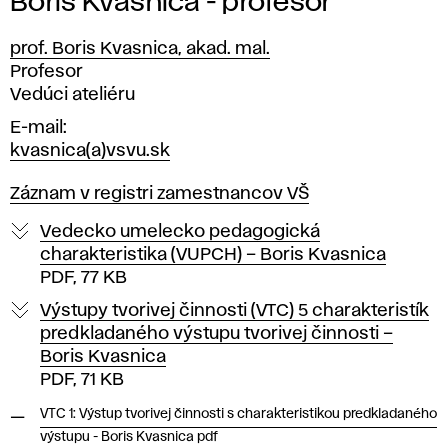
Boris Kvasnica - profesor
prof. Boris Kvasnica, akad. mal.
Pozícia
Profesor
Vedúci ateliéru
E-mail
kvasnica(a)vsvu.sk
Záznam v registri zamestnancov VŠ
Vedecko umelecko pedagogická
charakteristika (VUPCH) – Boris Kvasnica
PDF, 77 KB
Výstupy tvorivej činnosti (VTC) 5 charakteristík
predkladaného výstupu tvorivej činnosti –
Boris Kvasnica
PDF, 71 KB
VTC 1: Výstup tvorivej činnosti s charakteristikou predkladaného
výstupu - Boris Kvasnica pdf