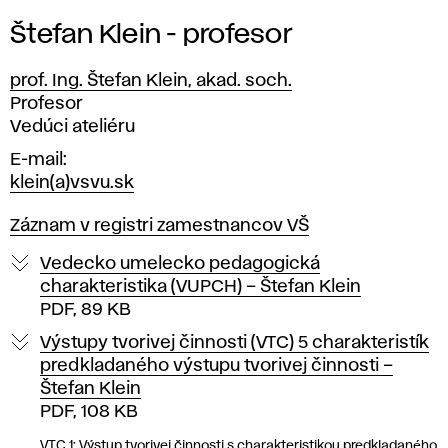
Štefan Klein - profesor
prof. Ing. Štefan Klein, akad. soch.
Pozícia
Profesor
Vedúci ateliéru
E-mail
klein(a)vsvu.sk
Záznam v registri zamestnancov VŠ
Vedecko umelecko pedagogická
charakteristika (VUPCH) – Štefan Klein
PDF, 89 KB
Výstupy tvorivej činnosti (VTC) 5 charakteristík
predkladaného výstupu tvorivej činnosti –
Štefan Klein
PDF, 108 KB
VTC 1: Výstup tvorivej činnosti s charakteristikou predkladaného