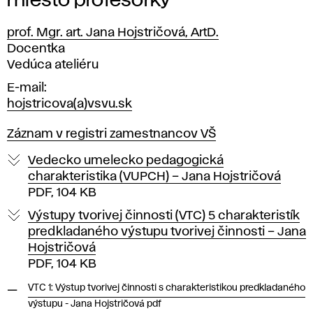
miesto profesorky
prof. Mgr. art. Jana Hojstričová, ArtD.
Pozícia
Docentka
Vedúca ateliéru
E-mail
hojstricova(a)vsvu.sk
Záznam v registri zamestnancov VŠ
Vedecko umelecko pedagogická
charakteristika (VUPCH) – Jana Hojstričová
PDF, 104 KB
Výstupy tvorivej činnosti (VTC) 5 charakteristík
predkladaného výstupu tvorivej činnosti – Jana
Hojstričová
PDF, 104 KB
VTC 1: Výstup tvorivej činnosti s charakteristikou predkladaného
výstupu - Jana Hojstričová pdf