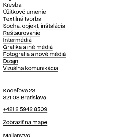
Kresba
Úžitkové umenie
Textilná tvorba
Socha, objekt, inštalácia
Reštaurovanie
Intermédiá
Grafika a iné médiá
Fotografia a nové médiá
Dizajn
Vizuálna komunikácia
Koceľova 23
821 08 Bratislava
Telefón
+421 2 5942 8509
Mapa
Zobraziť na mape
Katedry
Maliarstvo