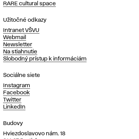
RARE cultural space
o
l
a
Užitočné odkazy
v
Intranet VŠVU
ý
Webmail
t
Newsletter
v
Na stiahnutie
a
Slobodný prístup k informáciám
r
n
Sociálne siete
ý
c
Instagram
h
Facebook
u
Twitter
m
LinkedIn
e
n
Budovy
í
v
Hviezdoslavovo nám. 18