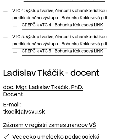
VTC 4: Výstup tvorivej činnosti s charakteristikou
predkladaného výstupu - Bohunka Koklesová pdf
CREPČ k VTC 4 - Bohunka Koklesová LINK
VTC 5: Výstup tvorivej činnosti s charakteristikou
predkladaného výstupu - Bohunka Koklesová pdf
CREPČ k VTC 5 - Bohunka Koklesová LINK
Ladislav Tkáčik - docent
doc. Mgr. Ladislav Tkáčik, PhD.
Pozícia
Docent
E-mail
tkacik(a)vsvu.sk
Záznam v registri zamestnancov VŠ
Vedecko umelecko pedagogická