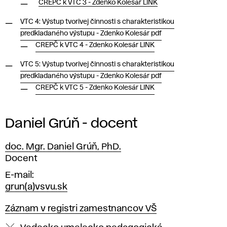
CREPČ k VTC 3 - Zdenko Kolesár LINK
VTC 4: Výstup tvorivej činnosti s charakteristikou
predkladaného výstupu - Zdenko Kolesár pdf
CREPČ k VTC 4 - Zdenko Kolesár LINK
VTC 5: Výstup tvorivej činnosti s charakteristikou
predkladaného výstupu - Zdenko Kolesár pdf
CREPČ k VTC 5 - Zdenko Kolesár LINK
Daniel Grúň - docent
doc. Mgr. Daniel Grúň, PhD.
Pozícia
Docent
E-mail
grun(a)vsvu.sk
Záznam v registri zamestnancov VŠ