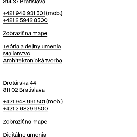
814 37 Bratislava
B
Telefón
+421 948 931 501
(mob.)
r
+421 2 5942 8500
a
t
Mapa
Zobraziť na mape
i
s
Katedry
Teória a dejiny umenia
l
Maliarstvo
a
Architektonická tvorba
v
e
Drotárska 44
811 02 Bratislava
Telefón
+421 948 991 501
(mob.)
+421 2 6829 9500
Mapa
Zobraziť na mape
Katedry
Digitálne umenia