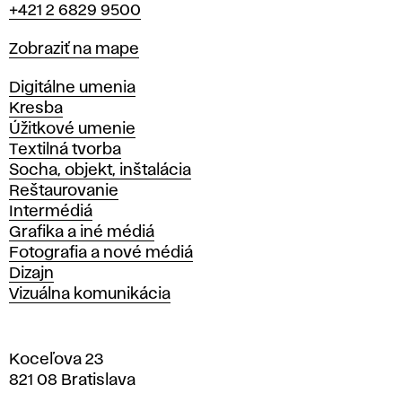
+421 2 6829 9500
Mapa
Zobraziť na mape
Katedry
Digitálne umenia
Kresba
Úžitkové umenie
Textilná tvorba
Socha, objekt, inštalácia
Reštaurovanie
Intermédiá
Grafika a iné médiá
Fotografia a nové médiá
Dizajn
Vizuálna komunikácia
Koceľova 23
821 08 Bratislava