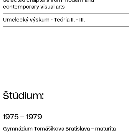
Selected chapters from modern and
contemporary visual arts
Umelecký výskum - Teória II. - III.
Štúdium:
1975 – 1979
Gymnázium Tomášikova Bratislava – maturita