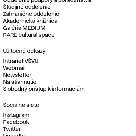
Oddelenie podpory a poradenstva
o
Študijné oddelenie
k
Zahraničné oddelenie
á
Akademická knižnica
š
Galéria MEDIUM
k
RARE cultural space
o
l
a
Užitočné odkazy
v
Intranet VŠVU
ý
Webmail
t
Newsletter
v
Na stiahnutie
a
Slobodný prístup k informáciám
r
n
Sociálne siete
ý
c
Instagram
h
Facebook
u
Twitter
m