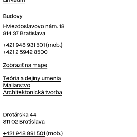
LinkedIn
e
n
Budovy
í
v
Hviezdoslavovo nám. 18
814 37 Bratislava
B
Telefón
+421 948 931 501
(mob.)
r
+421 2 5942 8500
a
t
Mapa
Zobraziť na mape
i
s
Katedry
Teória a dejiny umenia
l
Maliarstvo
a
Architektonická tvorba
v
e
Drotárska 44
811 02 Bratislava
Telefón
+421 948 991 501
(mob.)