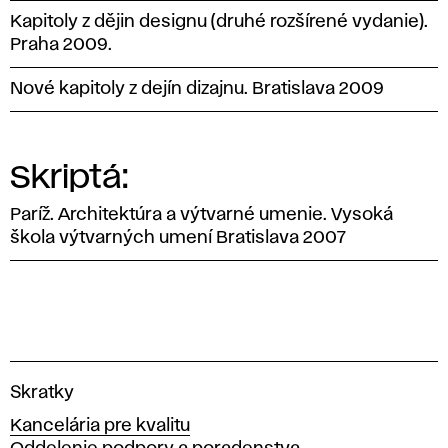
Kapitoly z dějin designu (druhé rozšírené vydanie).
Praha 2009.
Nové kapitoly z dejín dizajnu. Bratislava 2009
Skriptá:
Paríž. Architektúra a výtvarné umenie. Vysoká
škola výtvarných umení Bratislava 2007
V
Skratky
y
Kancelária pre kvalitu
s