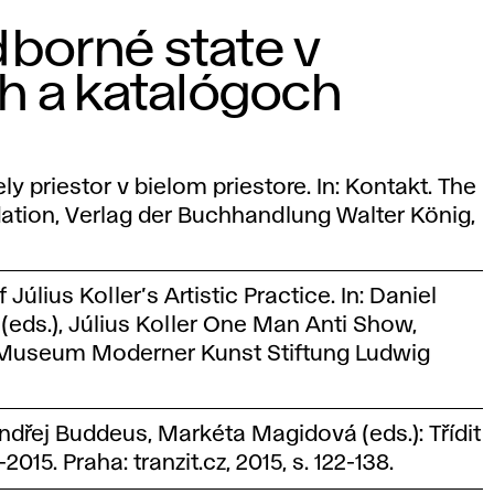
odborné state v
h a katalógoch
y priestor v bielom priestore. In: Kontakt. The
ation, Verlag der Buchhandlung Walter König,
úlius Koller’s Artistic Practice. In: Daniel
eds.), Július Koller One Man Anti Show,
- Museum Moderner Kunst Stiftung Ludwig
ndřej Buddeus, Markéta Magidová (eds.): Třídit
15. Praha: tranzit.cz, 2015, s. 122-138.