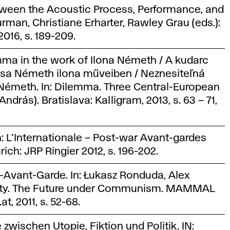
tween the Acoustic Process, Performance, and
rman, Christiane Erharter, Rawley Grau (eds.):
016, s. 189-209.
mma in the work of Ilona Németh / A kudarc
ása Németh ilona műveiben / Neznesiteľná
y Németh. In: Dilemma. Three Central-European
ndrás). Bratislava: Kalligram, 2013, s. 63 – 71,
 In: L’Internationale – Post-war Avant-gardes
ich: JRP Ringier 2012, s. 196-202.
-Avant-Garde. In: Łukasz Ronduda, Alex
 City. The Future under Communism. MAMMAL
, 2011, s. 52-68.
ischen Utopie, Fiktion und Politik. IN: