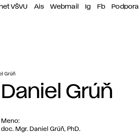
anet VŠVU
Ais
Webmail
Ig
Fb
Podpora
el Grúň
Daniel Grúň
Meno
doc. Mgr. Daniel Grúň, PhD.