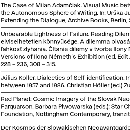
The Case of Milan Adamčiak. Visual Music be
the Autonomous Sphere of Writing. In: Urška Ju
Extending the Dialogue, Archive Books, Berlin, 2
Unbearable Lightness of Failure. Reading Dile
elviselhetetlen könnyűsége. A dilemma olvas
ľahkosť zlyhania. Čítanie dilemy v tvorbe Ilon
Versions of Ilona Németh’s Exhibition (ed. Edit A
228 – 236, 308 – 315.
Július Koller. Dialectics of Self-identification.
between 1957 and 1986. Christian Höller (ed.) Zur
Red Planet: Cosmic Imagery of the Slovak Neo
Farquarson, Barbara Piwowarska (eds.): Star
Foundation, Nottingham Contemporary, tranzit.at
Der Kosmos der Slowakischen Neoavantgarde zw