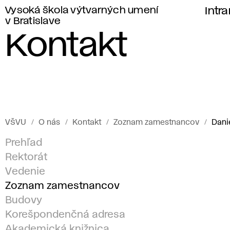
Vysoká škola výtvarných umení
Intr
v Bratislave
Kontakt
VŠVU
O nás
Kontakt
Zoznam zamestnancov
Dani
Prehľad
Rektorát
Vedenie
Zoznam zamestnancov
Budovy
Korešpondenčná adresa
Akademická knižnica