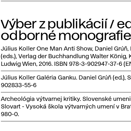
Výber z publikácií / e
odborné monografie
Július Koller One Man Anti Show, Daniel Grú
(eds.), Verlag der Buchhandlung Walter König
Ludwig Wien, 2016. ISBN 978-3-902947-37-6 (EN
Július Koller Galéria Ganku. Daniel Grúň (ed.), 
902833-55-6
Archeológia výtvarnej kritiky. Slovenské umeni
Slovart - Vysoká škola výtvarných umení v Bra
980-0.