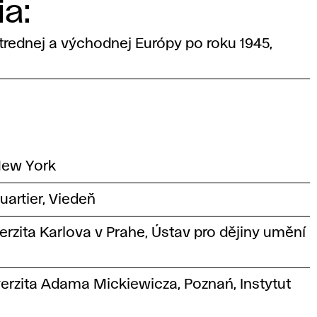
a:
strednej a východnej Európy po roku 1945,
 New York
artier, Viedeň
erzita Karlova v Prahe, Ústav pro dějiny umění
verzita Adama Mickiewicza, Poznań, Instytut