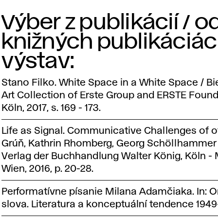
Výber z publikácií / 
knižných publikáciác
výstav:
Stano Filko. White Space in a White Space / Biel
Art Collection of Erste Group and ERSTE Found
Köln, 2017, s. 169 - 173.
Life as Signal. Communicative Challenges of of J
Grúň, Kathrin Rhomberg, Georg Schöllhammer (
Verlag der Buchhandlung Walter König, Köln 
Wien, 2016, p. 20-28.
Performatívne písanie Milana Adamčiaka. In: O
slova. Literatura a konceptuální tendence 1949-20