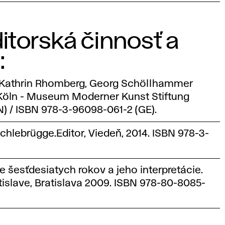
ditorská činnosť a
:
ň, Kathrin Rhomberg, Georg Schöllhammer
, Köln - Museum Moderner Kunst Stiftung
) / ISBN 978-3-96098-061-2 (GE).
Schlebrügge.Editor, Viedeň, 2014. ISBN 978-3-
e šesťdesiatych rokov a jeho interpretácie.
tislave, Bratislava 2009. ISBN 978-80-8085-