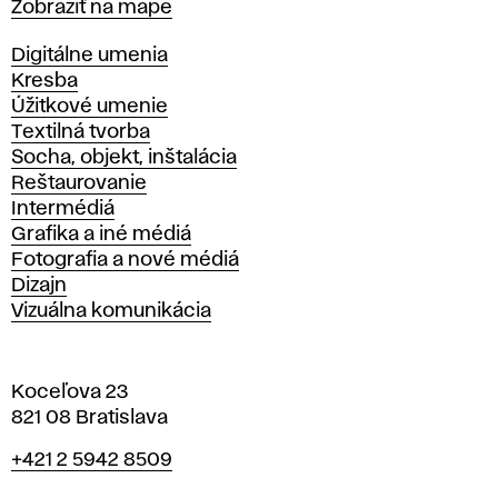
Mapa
Zobraziť na mape
Katedry
Digitálne umenia
Kresba
Úžitkové umenie
Textilná tvorba
Socha, objekt, inštalácia
Reštaurovanie
Intermédiá
Grafika a iné médiá
Fotografia a nové médiá
Dizajn
Vizuálna komunikácia
Koceľova 23
821 08 Bratislava
Telefón
+421 2 5942 8509