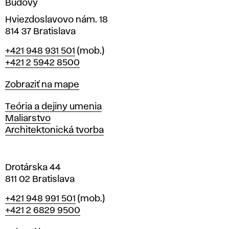
Budovy
í
v
Hviezdoslavovo nám. 18
814 37 Bratislava
B
Telefón
+421 948 931 501
(mob.)
r
+421 2 5942 8500
a
t
Mapa
Zobraziť na mape
i
s
Katedry
Teória a dejiny umenia
l
Maliarstvo
a
Architektonická tvorba
v
e
Drotárska 44
811 02 Bratislava
Telefón
+421 948 991 501
(mob.)
+421 2 6829 9500