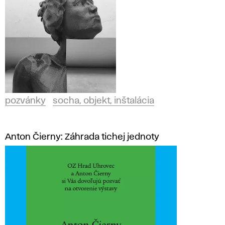
á
n
k
y
V
pozvánky
socha, objekt, inštalácia
Š
Anton Čierny: Záhrada tichej jednoty
V
U