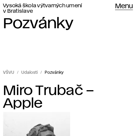
Vysoká škola výtvarných umení
Menu
v Bratislave
Pozvánky
VŠVU
Udalosti
Pozvánky
Pozvánky
P
Miro Trubač –
Vysokej
o
Apple
školy
výtvarných
z
umení
v
v Bratislave.