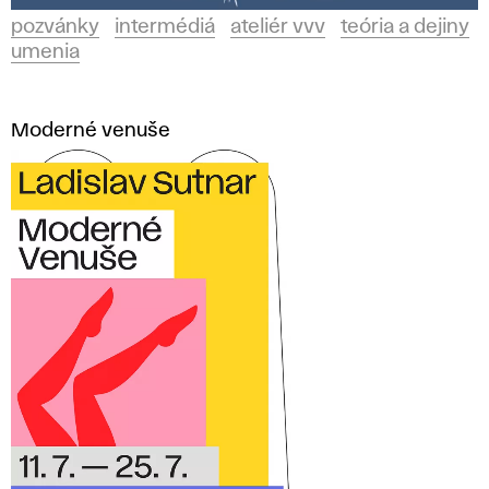
pozvánky
intermédiá
ateliér vvv
teória a dejiny
umenia
Moderné venuše