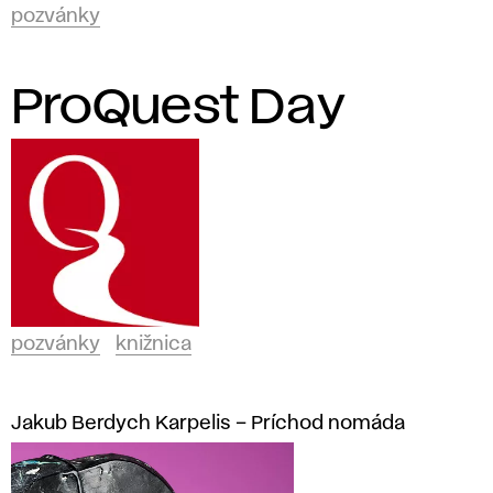
pozvánky
ProQuest Day
pozvánky
knižnica
Jakub Berdych Karpelis – Príchod nomáda