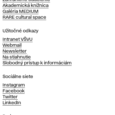
á
Akademická knižnica
š
Galéria MEDIUM
k
RARE cultural space
o
l
a
Užitočné odkazy
v
Intranet VŠVU
ý
Webmail
t
Newsletter
v
Na stiahnutie
a
Slobodný prístup k informáciám
r
n
Sociálne siete
ý
c
Instagram
h
Facebook
u
Twitter
m
LinkedIn
e
n