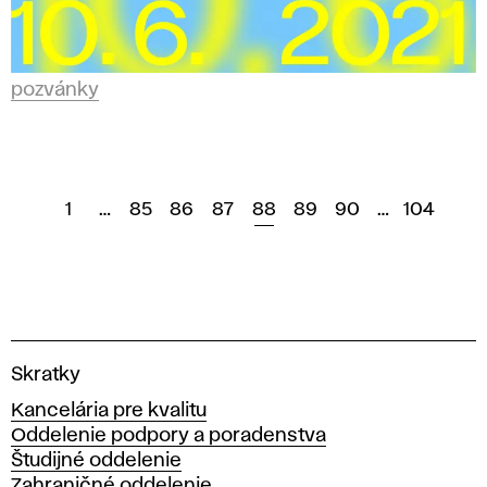
pozvánky
1
…
85
86
87
88
89
90
…
104
V
Skratky
y
Kancelária pre kvalitu
s
Oddelenie podpory a poradenstva
o
Študijné oddelenie
k
Zahraničné oddelenie