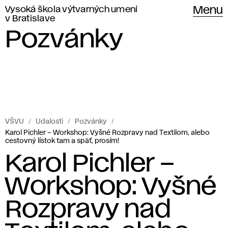
Vysoká škola výtvarných umení
Menu
v Bratislave
Pozvánky
VŠVU
Udalosti
Pozvánky
Karol Pichler – Workshop: Vyšné Rozpravy nad Textilom, alebo
cestovný lístok tam a späť, prosím!
Karol Pichler –
Workshop: Vyšné
Rozpravy nad