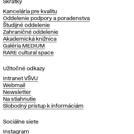
Skratky
y
Kancelária pre kvalitu
s
Oddelenie podpory a poradenstva
o
Študijné oddelenie
k
Zahraničné oddelenie
á
Akademická knižnica
š
Galéria MEDIUM
k
RARE cultural space
o
l
a
Užitočné odkazy
v
Intranet VŠVU
ý
Webmail
t
Newsletter
v
Na stiahnutie
a
Slobodný prístup k informáciám
r
n
Sociálne siete
ý
c
Instagram