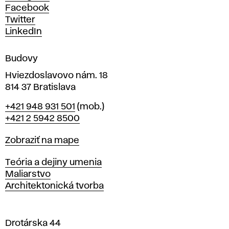
h
Facebook
u
Twitter
m
LinkedIn
e
n
Budovy
í
v
Hviezdoslavovo nám. 18
814 37 Bratislava
B
Telefón
+421 948 931 501
(mob.)
r
+421 2 5942 8500
a
t
Mapa
Zobraziť na mape
i
s
Katedry
Teória a dejiny umenia
l
Maliarstvo
a
Architektonická tvorba
v
e
Drotárska 44