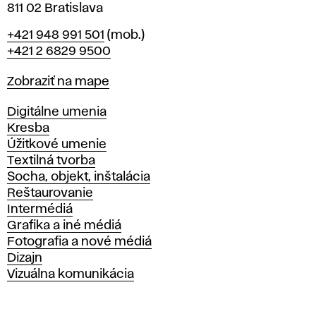
811 02 Bratislava
Telefón
+421 948 991 501
(mob.)
+421 2 6829 9500
Mapa
Zobraziť na mape
Katedry
Digitálne umenia
Kresba
Úžitkové umenie
Textilná tvorba
Socha, objekt, inštalácia
Reštaurovanie
Intermédiá
Grafika a iné médiá
Fotografia a nové médiá
Dizajn
Vizuálna komunikácia