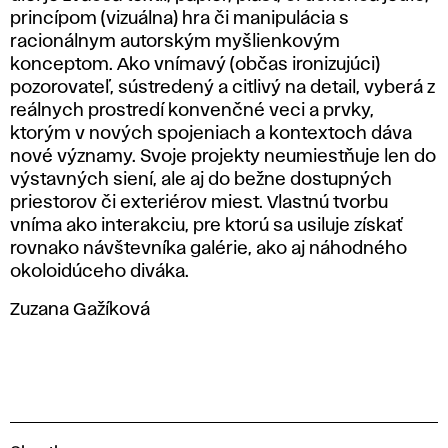
princípom (vizuálna) hra či manipulácia s
racionálnym autorským myšlienkovým
konceptom. Ako vnímavý (občas ironizujúci)
pozorovateľ, sústredený a citlivý na detail, vyberá z
reálnych prostredí konvenčné veci a prvky,
ktorým v nových spojeniach a kontextoch dáva
nové významy. Svoje projekty neumiestňuje len do
výstavných siení, ale aj do bežne dostupných
priestorov či exteriérov miest. Vlastnú tvorbu
vníma ako interakciu, pre ktorú sa usiluje získať
rovnako návštevníka galérie, ako aj náhodného
okoloidúceho diváka.
Zuzana Gažíková
V