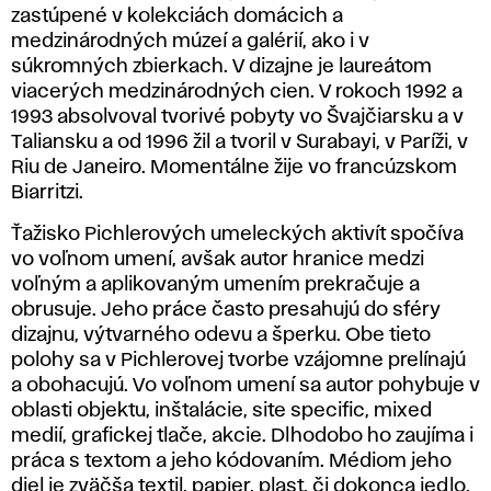
zastúpené v kolekciách domácich a
medzinárodných múzeí a galérií, ako i v
súkromných zbierkach. V dizajne je laureátom
viacerých medzinárodných cien. V rokoch 1992 a
1993 absolvoval tvorivé pobyty vo Švajčiarsku a v
Taliansku a od 1996 žil a tvoril v Surabayi, v Paríži, v
Riu de Janeiro. Momentálne žije vo francúzskom
Biarritzi.
Ťažisko Pichlerových umeleckých aktivít spočíva
vo voľnom umení, avšak autor hranice medzi
voľným a aplikovaným umením prekračuje a
obrusuje. Jeho práce často presahujú do sféry
dizajnu, výtvarného odevu a šperku. Obe tieto
polohy sa v Pichlerovej tvorbe vzájomne prelínajú
a obohacujú. Vo voľnom umení sa autor pohybuje v
oblasti objektu, inštalácie, site specific, mixed
medií, grafickej tlače, akcie. Dlhodobo ho zaujíma i
práca s textom a jeho kódovaním. Médiom jeho
diel je zväčša textil, papier, plast, či dokonca jedlo,