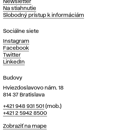
Newsletter
v
Na stiahnutie
a
Slobodný prístup k informáciám
r
n
Sociálne siete
ý
c
Instagram
h
Facebook
u
Twitter
m
LinkedIn
e
n
Budovy
í
v
Hviezdoslavovo nám. 18
814 37 Bratislava
B
Telefón
+421 948 931 501
(mob.)
r
+421 2 5942 8500
a
t
Mapa
Zobraziť na mape
i