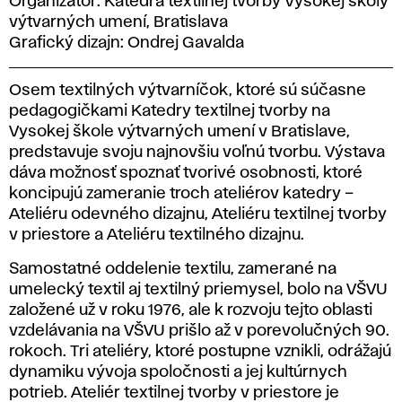
Organizátor: Katedra textilnej tvorby Vysokej školy
výtvarných umení, Bratislava
Grafický dizajn: Ondrej Gavalda
Osem textilných výtvarníčok, ktoré sú súčasne
pedagogičkami Katedry textilnej tvorby na
Vysokej škole výtvarných umení v Bratislave,
predstavuje svoju najnovšiu voľnú tvorbu. Výstava
dáva možnosť spoznať tvorivé osobnosti, ktoré
koncipujú zameranie troch ateliérov katedry –
Ateliéru odevného dizajnu, Ateliéru textilnej tvorby
v priestore a Ateliéru textilného dizajnu.
Samostatné oddelenie textilu, zamerané na
umelecký textil aj textilný priemysel, bolo na VŠVU
založené už v roku 1976, ale k rozvoju tejto oblasti
vzdelávania na VŠVU prišlo až v porevolučných 90.
rokoch. Tri ateliéry, ktoré postupne vznikli, odrážajú
dynamiku vývoja spoločnosti a jej kultúrnych
potrieb. Ateliér textilnej tvorby v priestore je