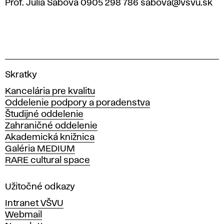
Prof. Júlia Sabová 0905 298 786 sabova@vsvu.sk
V
Skratky
y
Kancelária pre kvalitu
s
Oddelenie podpory a poradenstva
o
Študijné oddelenie
k
Zahraničné oddelenie
á
Akademická knižnica
š
Galéria MEDIUM
k
RARE cultural space
o
l
a
Užitočné odkazy
v
Intranet VŠVU
ý
Webmail
t