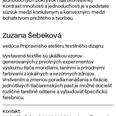
jednoduchých pokrývok hláv (Konvexné).
Kontrast mnohosti a jednoduchosti je v podstate
súzvuk medzi konkávnym a konvexným, medzi
bohatstvom prežitého a tvorbou.
Zuzana Šebeková
vedúca Prípravného ateliéru textilného dizajnu
Vystavené textílie sú ukážkou vzorov
generovaných z prvotných experimentov
výskumu tlače moridlami, tanínmi a prírodnými
farbivami z lokálnych a sezónnych zdrojov.
Vrstvením a zmenou poradia nanášania a fixácie
jednotlivých tlačiarenských pást je možné docieliť
rozličné farebné odtiene a vybudovať špecifickú
farebnicu.
Kontakt: