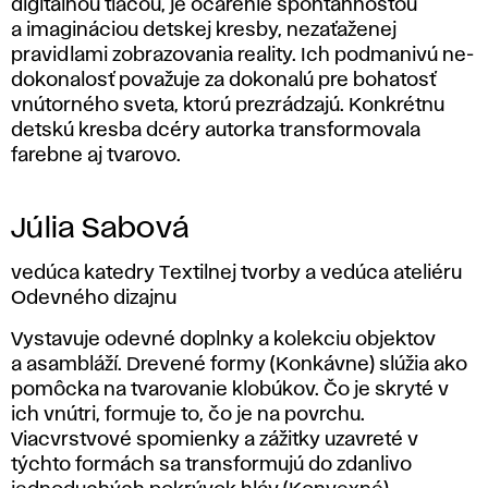
digitálnou tlačou, je očarenie spontánnosťou
a imagináciou detskej kresby, nezaťaženej
pravidlami zobrazovania reality. Ich podmanivú ne-
dokonalosť považuje za dokonalú pre bohatosť
vnútorného sveta, ktorú prezrádzajú. Konkrétnu
detskú kresba dcéry autorka transformovala
farebne aj tvarovo.
Júlia Sabová
vedúca katedry Textilnej tvorby a vedúca ateliéru
Odevného dizajnu
Vystavuje odevné doplnky a kolekciu objektov
a asambláží. Drevené formy (Konkávne) slúžia ako
pomôcka na tvarovanie klobúkov. Čo je skryté v
ich vnútri, formuje to, čo je na povrchu.
Viacvrstvové spomienky a zážitky uzavreté v
týchto formách sa transformujú do zdanlivo