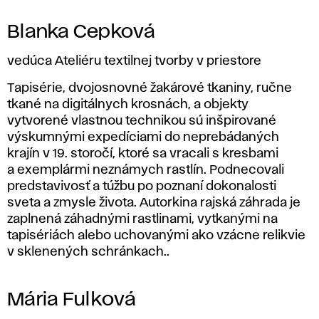
Blanka Cepková
vedúca Ateliéru textilnej tvorby v priestore
Tapisérie, dvojosnovné žakárové tkaniny, ručne
tkané na digitálnych krosnách, a objekty
vytvorené vlastnou technikou sú inšpirované
výskumnými expedíciami do neprebádaných
krajín v 19. storočí, ktoré sa vracali s kresbami
a exemplármi neznámych rastlín. Podnecovali
predstavivosť a túžbu po poznaní dokonalosti
sveta a zmysle života. Autorkina rajská záhrada je
zaplnená záhadnými rastlinami, vytkanými na
tapisériách alebo uchovanými ako vzácne relikvie
v sklenených schránkach..
Mária Fulková