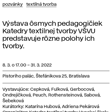
pozvánky
textilná tvorba
Výstava ôsmych pedagogičiek
Katedry textilnej tvorby VŠVU
predstavuje rôzne polohy ich
tvorby.
8. 3. o 17.00
–
31. 3. 2022
Pistoriho palác, Štefánikova 25, Bratislava
Vystavujúce: Cepková, Fulková, Gerbocová,
Ondrejičková, Peuch, Rothensteinová, Sabová,
Šebeková
Kurátorky: Katarína Hubová, Adriena Pekárová