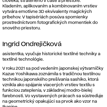
človeka, strateného v čase a priestore.
Kladením, aplikovaním a kombinovaním vrstiev
vytvára emotívne 3D ekvivalenty magických
príbehov. V tapisériách posúva spomienky
prostredníctvom fotografických momentiek do
snového priestoru.
Ingrid Ondrejičková
asistentka, vyučuje historické textilné techniky a
textilné technológie.
V roku 2021 sa pod vedením japonskej výtvarníčky
Kazue Yoshikawa zoznámila s tradičnou textilnou
technikou japonského prešívania sashiko, ktorá
vznikla ako spájanie viacerých vrstiev textilu s
funkciou zateplenia, v základnej modro-bielej
farebnosti. Vo vystavených prácach sa sústreďuje
na geometrický opakujúci sa prvok ako vzor na