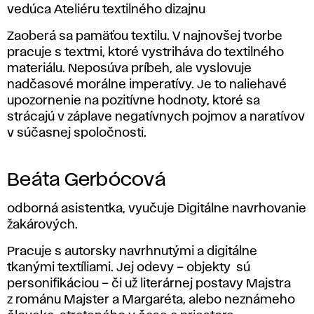
vedúca Ateliéru textilného dizajnu
Zaoberá sa pamäťou textilu. V najnovšej tvorbe
pracuje s textmi, ktoré vystriháva do textilného
materiálu. Neposúva príbeh, ale vyslovuje
nadčasové morálne imperatívy. Je to naliehavé
upozornenie na pozitívne hodnoty, ktoré sa
strácajú v záplave negatívnych pojmov a naratívov
v súčasnej spoločnosti.
Beáta Gerbócová
odborná asistentka, vyučuje Digitálne navrhovanie
žakárových.
Pracuje s autorsky navrhnutými a digitálne
tkanými textíliami. Jej odevy – objekty sú
personifikáciou – či už literárnej postavy Majstra
z románu Majster a Margaréta, alebo neznámeho