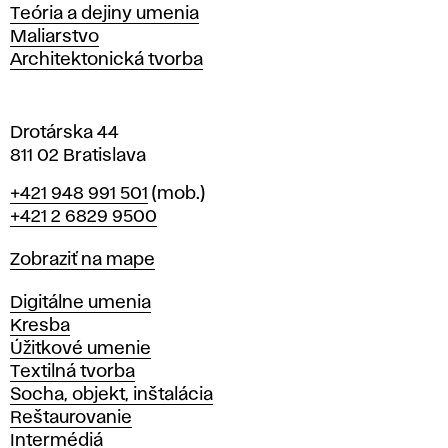
s
Katedry
Teória a dejiny umenia
l
Maliarstvo
a
Architektonická tvorba
v
e
Drotárska 44
811 02 Bratislava
Telefón
+421 948 991 501
(mob.)
+421 2 6829 9500
Mapa
Zobraziť na mape
Katedry
Digitálne umenia
Kresba
Úžitkové umenie
Textilná tvorba
Socha, objekt, inštalácia
Reštaurovanie
Intermédiá