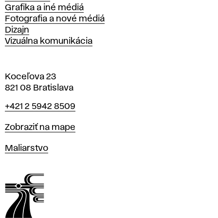
Grafika a iné médiá
Fotografia a nové médiá
Dizajn
Vizuálna komunikácia
Koceľova 23
821 08 Bratislava
Telefón
+421 2 5942 8509
Mapa
Zobraziť na mape
Katedry
Maliarstvo