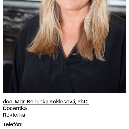
doc. Mgr. Bohunka Koklesová, PhD.
Pozícia
Docentka
Rektorka
Telefón