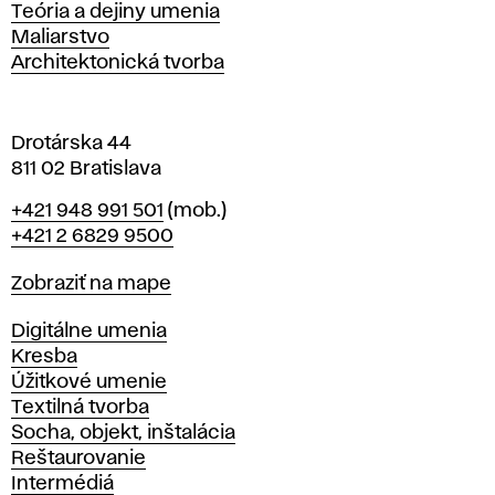
s
Katedry
Teória a dejiny umenia
l
Maliarstvo
a
Architektonická tvorba
v
e
Drotárska 44
811 02 Bratislava
Telefón
+421 948 991 501
(mob.)
+421 2 6829 9500
Mapa
Zobraziť na mape
Katedry
Digitálne umenia
Kresba
Úžitkové umenie
Textilná tvorba
Socha, objekt, inštalácia
Reštaurovanie
Intermédiá