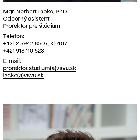
Mgr. Norbert Lacko, PhD.
Pozícia
Odborný asistent
Prorektor pre štúdium
Telefón
+421 2 5942 8507
, kl. 407
+421 918 110 523
E-mail
prorektor.studium(a)vsvu.sk
lacko(a)vsvu.sk