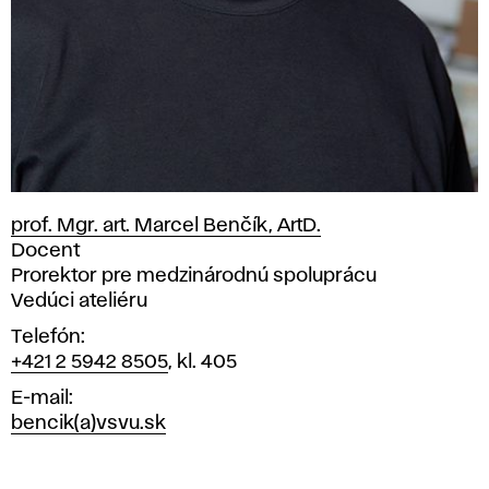
prof. Mgr. art. Marcel Benčík, ArtD.
Pozícia
Docent
Prorektor pre medzinárodnú spoluprácu
Vedúci ateliéru
Telefón
+421 2 5942 8505
, kl. 405
E-mail
bencik(a)vsvu.sk