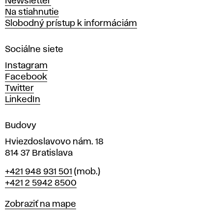
Newsletter
v
Na stiahnutie
a
Slobodný prístup k informáciám
r
n
Sociálne siete
ý
c
Instagram
h
Facebook
u
Twitter
m
LinkedIn
e
n
Budovy
í
v
Hviezdoslavovo nám. 18
814 37 Bratislava
B
Telefón
+421 948 931 501
(mob.)
r
+421 2 5942 8500
a
t
Mapa
Zobraziť na mape
i