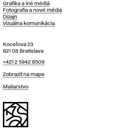
Grafika a iné médiá
Fotografia a nové médiá
Dizajn
Vizuálna komunikácia
Koceľova 23
821 08 Bratislava
Telefón
+421 2 5942 8509
Mapa
Zobraziť na mape
Katedry
Maliarstvo