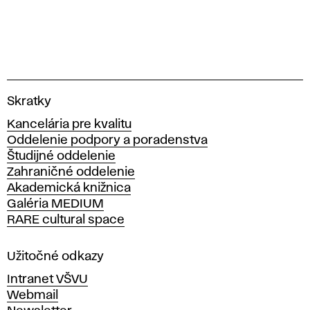
V
Skratky
y
Kancelária pre kvalitu
s
Oddelenie podpory a poradenstva
o
Študijné oddelenie
k
Zahraničné oddelenie
á
Akademická knižnica
š
Galéria MEDIUM
k
RARE cultural space
o
l
a
Užitočné odkazy
v
Intranet VŠVU
ý
Webmail
t