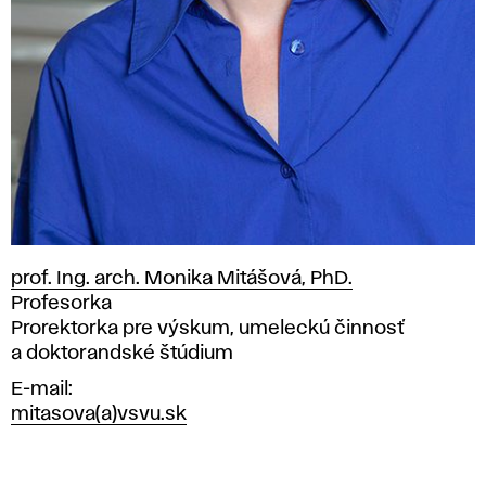
prof. Ing. arch. Monika Mitášová, PhD.
Pozícia
Profesorka
Prorektorka pre výskum, umeleckú činnosť
a doktorandské štúdium
E-mail
mitasova(a)vsvu.sk