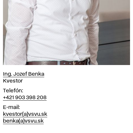
Ing. Jozef Benka
Pozícia
Kvestor
Telefón
+421 903 398 208
E-mail
kvestor(a)vsvu.sk
benka(a)vsvu.sk