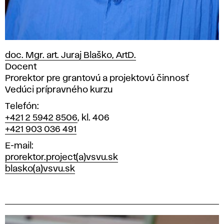
doc. Mgr. art. Juraj Blaško, ArtD.
Pozícia
Docent
Prorektor pre grantovú a projektovú činnosť
Vedúci prípravného kurzu
Telefón
+421 2 5942 8506
, kl. 406
+421 903 036 491
E-mail
prorektor.project(a)vsvu.sk
blasko(a)vsvu.sk