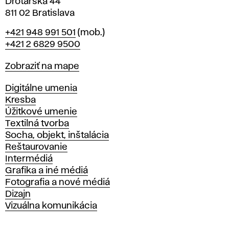
Drotárska 44
811 02 Bratislava
Telefón
+421 948 991 501
(mob.)
+421 2 6829 9500
Mapa
Zobraziť na mape
Katedry
Digitálne umenia
Kresba
Úžitkové umenie
Textilná tvorba
Socha, objekt, inštalácia
Reštaurovanie
Intermédiá
Grafika a iné médiá
Fotografia a nové médiá
Dizajn
Vizuálna komunikácia