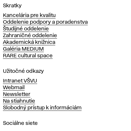
V
Skratky
y
Kancelária pre kvalitu
s
Oddelenie podpory a poradenstva
o
Študijné oddelenie
k
Zahraničné oddelenie
á
Akademická knižnica
š
Galéria MEDIUM
k
RARE cultural space
o
l
a
Užitočné odkazy
v
Intranet VŠVU
ý
Webmail
t
Newsletter
v
Na stiahnutie
a
Slobodný prístup k informáciám
r
n
Sociálne siete
ý
c