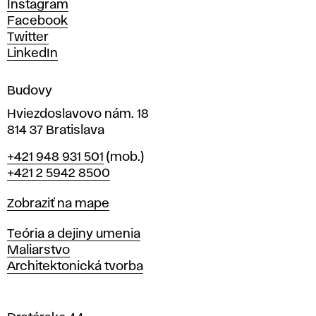
Instagram
h
Facebook
u
Twitter
m
LinkedIn
e
n
Budovy
í
v
Hviezdoslavovo nám. 18
814 37 Bratislava
B
Telefón
+421 948 931 501
(mob.)
r
+421 2 5942 8500
a
t
Mapa
Zobraziť na mape
i
s
Katedry
Teória a dejiny umenia
l
Maliarstvo
a
Architektonická tvorba
v
e