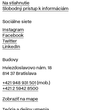
Na stiahnutie
a
Slobodný prístup k informáciám
r
n
Sociálne siete
ý
c
Instagram
h
Facebook
u
Twitter
m
LinkedIn
e
n
Budovy
í
v
Hviezdoslavovo nám. 18
814 37 Bratislava
B
Telefón
+421 948 931 501
(mob.)
r
+421 2 5942 8500
a
t
Mapa
Zobraziť na mape
i
s
Katedry
Teória a dejiny umenia