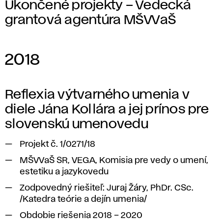
Ukončené projekty – Vedecká
grantová agentúra MŠVVaŠ
2018
Reflexia výtvarného umenia v
diele Jána Kollára a jej prínos pre
slovenskú umenovedu
Projekt č. 1/0271/18
MŠVVaŠ SR, VEGA, Komisia pre vedy o umení,
estetiku a jazykovedu
Zodpovedný riešiteľ: Juraj Žáry, PhDr. CSc.
/Katedra teórie a dejín umenia/
Obdobie riešenia 2018 – 2020