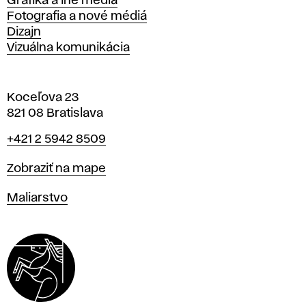
Grafika a iné médiá
Fotografia a nové médiá
Dizajn
Vizuálna komunikácia
Koceľova 23
821 08 Bratislava
Telefón
+421 2 5942 8509
Mapa
Zobraziť na mape
Katedry
Maliarstvo