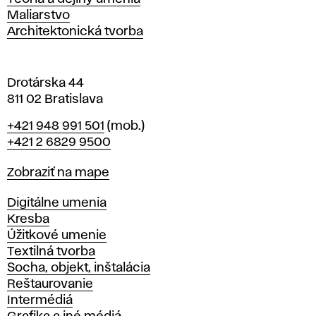
l
Maliarstvo
a
Architektonická tvorba
v
e
Drotárska 44
811 02 Bratislava
Telefón
+421 948 991 501
(mob.)
+421 2 6829 9500
Mapa
Zobraziť na mape
Katedry
Digitálne umenia
Kresba
Úžitkové umenie
Textilná tvorba
Socha, objekt, inštalácia
Reštaurovanie
Intermédiá