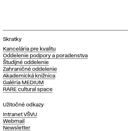
V
Skratky
y
Kancelária pre kvalitu
s
Oddelenie podpory a poradenstva
o
Študijné oddelenie
k
Zahraničné oddelenie
á
Akademická knižnica
š
Galéria MEDIUM
k
RARE cultural space
o
l
a
Užitočné odkazy
v
Intranet VŠVU
ý
Webmail
t
Newsletter
v