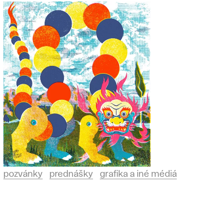
pozvánky
prednášky
grafika a iné médiá