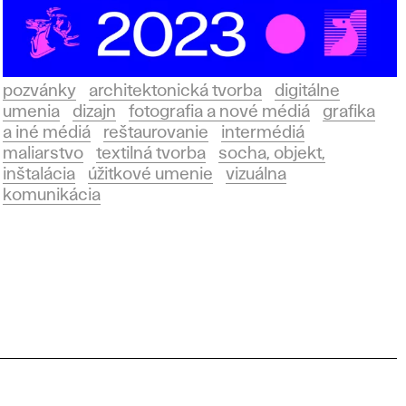
pozvánky
architektonická tvorba
digitálne
umenia
dizajn
fotografia a nové médiá
grafika
a iné médiá
reštaurovanie
intermédiá
maliarstvo
textilná tvorba
socha, objekt,
inštalácia
úžitkové umenie
vizuálna
komunikácia