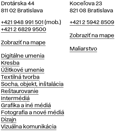
Drotárska 44
Koceľova 23
811 02 Bratislava
821 08 Bratislava
Telefón
Telefón
+421 948 991 501
(mob.)
+421 2 5942 8509
+421 2 6829 9500
Mapa
Zobraziť na mape
Mapa
Zobraziť na mape
Katedry
Maliarstvo
Katedry
Digitálne umenia
Kresba
Úžitkové umenie
Textilná tvorba
Socha, objekt, inštalácia
Reštaurovanie
Intermédiá
Grafika a iné médiá
Fotografia a nové médiá
Dizajn
Vizuálna komunikácia