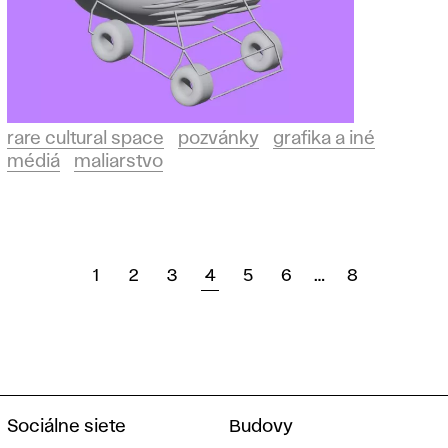
rare cultural space
pozvánky
grafika a iné
médiá
maliarstvo
1
2
3
4
5
6
…
8
Sociálne siete
Budovy