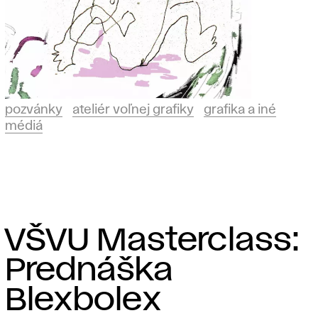
pozvánky
ateliér voľnej grafiky
grafika a iné
médiá
VŠVU Masterclass:
Prednáška
Blexbolex