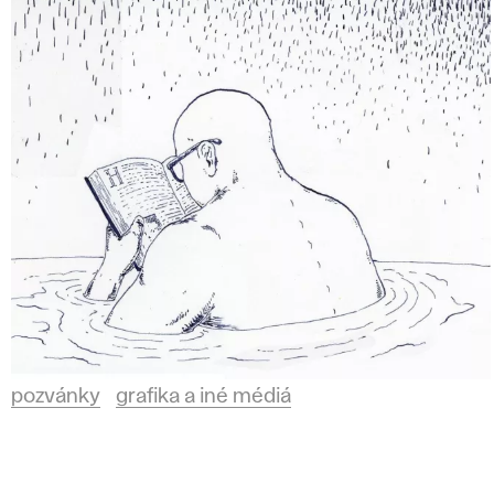
pozvánky
grafika a iné médiá