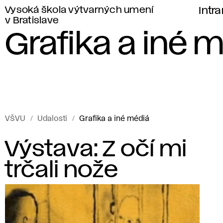
Vysoká škola výtvarných umení
Intr
v Bratislave
Grafika a iné 
VŠVU
Udalosti
Grafika a iné médiá
Udalosti
G
Výstava: Z očí mi
Vysokej
trčali nože
r
školy
výtvarných
a
umení