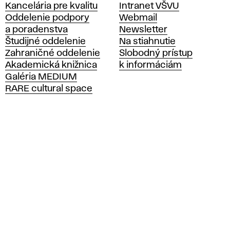
Kancelária pre kvalitu
Intranet VŠVU
s
Oddelenie podpory
Webmail
o
a poradenstva
Newsletter
k
Študijné oddelenie
Na stiahnutie
á
Zahraničné oddelenie
Slobodný prístup
š
Akademická knižnica
k informáciám
k
Galéria MEDIUM
o
RARE cultural space
l
a
v
ý
t
v
a
r
n
ý
c
h