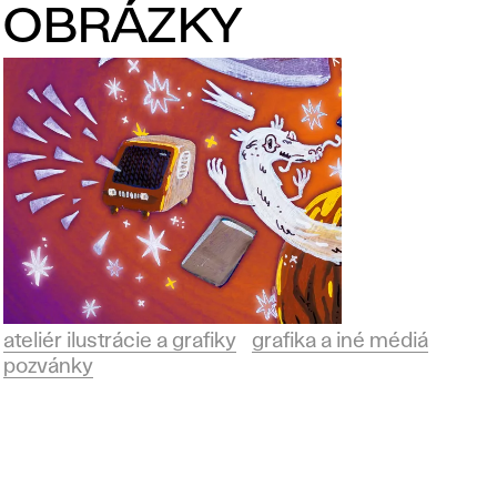
OBRÁZKY
ateliér ilustrácie a grafiky
grafika a iné médiá
pozvánky