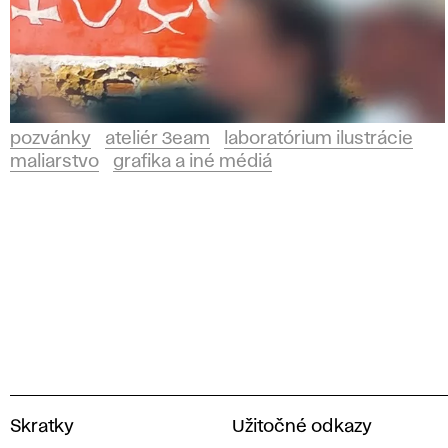
pozvánky
ateliér 3eam
laboratórium ilustrácie
maliarstvo
grafika a iné médiá
V
Skratky
Užitočné odkazy
y