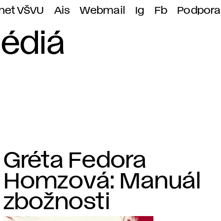
anet VŠVU
Ais
Webmail
Ig
Fb
Podpora
médiá
Gréta Fedora
Homzová: Manuál
zbožnosti