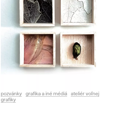
pozvánky
grafika a iné médiá
ateliér voľnej
grafiky