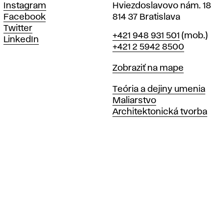
Instagram
Hviezdoslavovo nám. 18
Facebook
814 37 Bratislava
Twitter
Telefón
+421 948 931 501
(mob.)
LinkedIn
+421 2 5942 8500
Mapa
Zobraziť na mape
Katedry
Teória a dejiny umenia
Maliarstvo
Architektonická tvorba