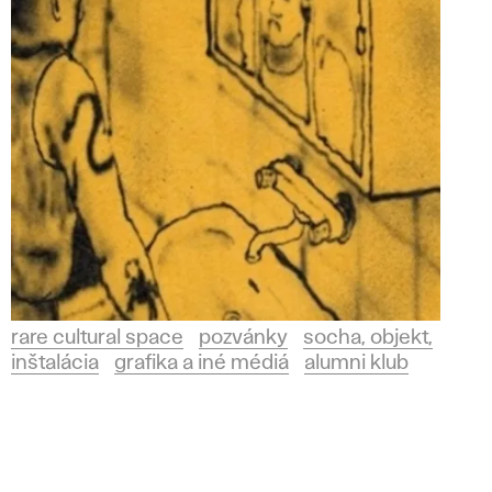
v Bratislave.
f
i
k
a
a
rare cultural space
pozvánky
socha, objekt,
inštalácia
grafika a iné médiá
alumni klub
i