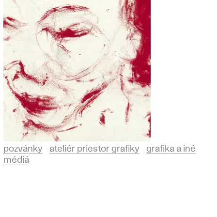
pozvánky
ateliér priestor grafiky
grafika a iné
médiá