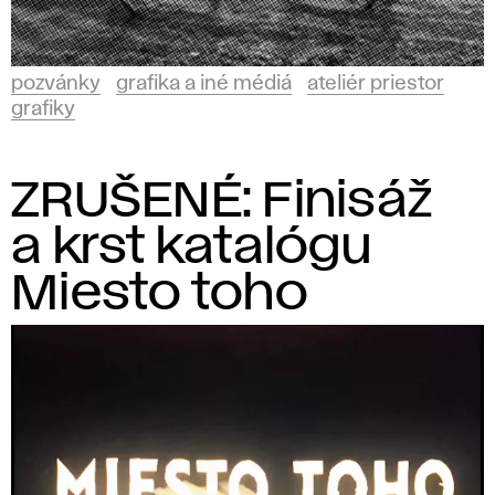
pozvánky
grafika a iné médiá
ateliér priestor
grafiky
ZRUŠENÉ: Finisáž
a krst katalógu
Miesto toho