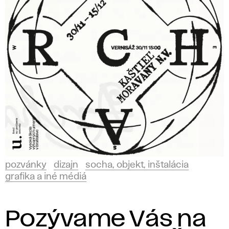
i
k
a
a
i
n
é
pozvánky
dizajn
socha, objekt, inštalácia
grafika a iné médiá
m
é
Pozývame Vás na