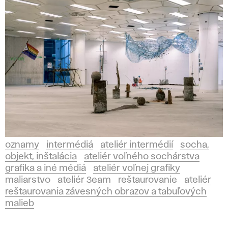
oznamy
intermédiá
ateliér intermédií
socha,
objekt, inštalácia
ateliér voľného sochárstva
grafika a iné médiá
ateliér voľnej grafiky
maliarstvo
ateliér 3eam
reštaurovanie
ateliér
reštaurovania závesných obrazov a tabuľových
malieb