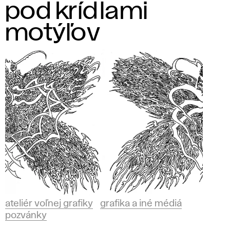
pod krídlami
motýľov
ateliér voľnej grafiky
grafika a iné médiá
pozvánky