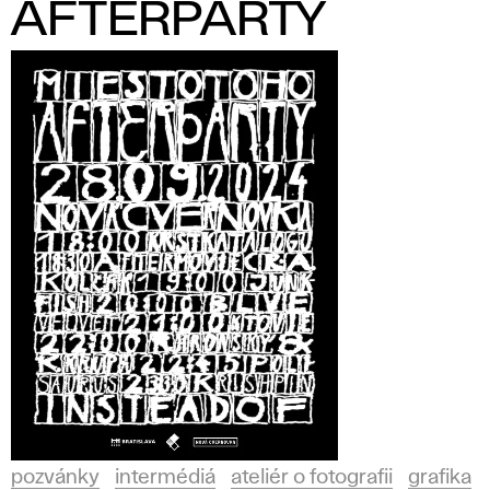
AFTERPARTY
pozvánky
intermédiá
ateliér o fotografii
grafika