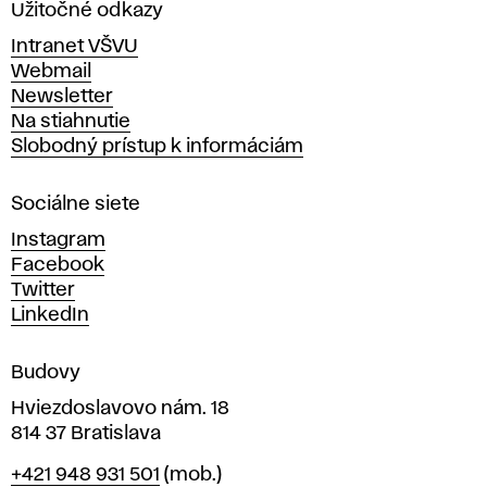
a
Užitočné odkazy
v
Intranet VŠVU
ý
Webmail
t
Newsletter
v
Na stiahnutie
a
Slobodný prístup k informáciám
r
n
Sociálne siete
ý
c
Instagram
h
Facebook
u
Twitter
m
LinkedIn
e
n
Budovy
í
v
Hviezdoslavovo nám. 18
814 37 Bratislava
B
Telefón
+421 948 931 501
(mob.)
r