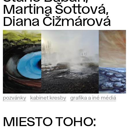
Martina Šottová,
Diana Čižmárová
pozvánky
kabinet kresby
grafika a iné médiá
MIESTO TOHO: