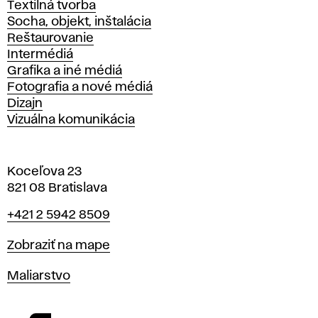
Textilná tvorba
Socha, objekt, inštalácia
Reštaurovanie
Intermédiá
Grafika a iné médiá
Fotografia a nové médiá
Dizajn
Vizuálna komunikácia
Koceľova 23
821 08 Bratislava
Telefón
+421 2 5942 8509
Mapa
Zobraziť na mape
Katedry
Maliarstvo