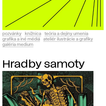
pozvánky
knižnica
teória a dejiny umenia
grafika a iné médiá
ateliér ilustrácie a grafiky
galéria medium
Hradby samoty