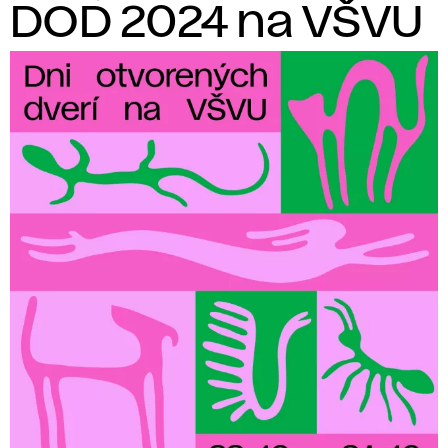
d
DOD 2024 na VŠVU
i
á