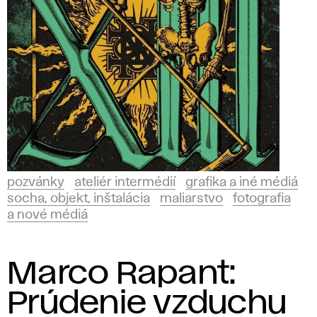
pozvánky
ateliér intermédií
grafika a iné médiá
socha, objekt, inštalácia
maliarstvo
fotografia
a nové médiá
Marco Rapant:
Prúdenie vzduchu