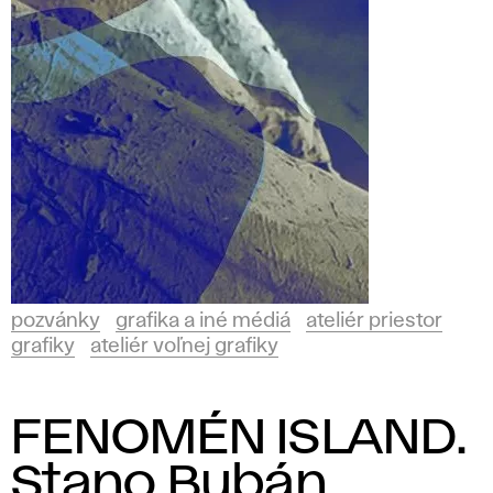
pozvánky
grafika a iné médiá
ateliér priestor
grafiky
ateliér voľnej grafiky
FENOMÉN ISLAND.
Stano Bubán,