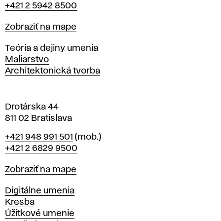
+421 2 5942 8500
a
t
Mapa
Zobraziť na mape
i
s
Katedry
Teória a dejiny umenia
l
Maliarstvo
a
Architektonická tvorba
v
e
Drotárska 44
811 02 Bratislava
Telefón
+421 948 991 501
(mob.)
+421 2 6829 9500
Mapa
Zobraziť na mape
Katedry
Digitálne umenia
Kresba
Úžitkové umenie