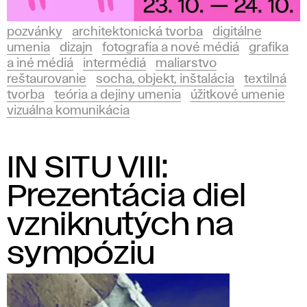
pozvánky
architektonická tvorba
digitálne
umenia
dizajn
fotografia a nové médiá
grafika
a iné médiá
intermédiá
maliarstvo
reštaurovanie
socha, objekt, inštalácia
textilná
tvorba
teória a dejiny umenia
úžitkové umenie
vizuálna komunikácia
IN SITU VIII:
Prezentácia diel
vzniknutých na
sympóziu