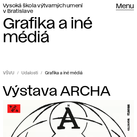
Vysoká škola výtvarných umení
Menu
v Bratislave
Grafika a iné
médiá
VŠVU
Udalosti
Grafika a iné médiá
Udalosti
G
Výstava ARCHA
Vysokej
r
školy
výtvarných
a
umení
f
v Bratislave.