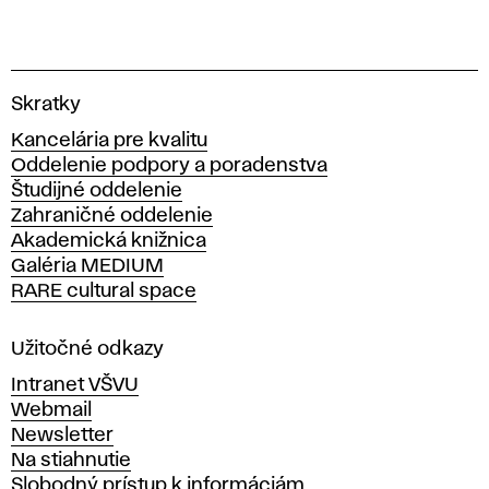
V
Skratky
y
Kancelária pre kvalitu
s
Oddelenie podpory a poradenstva
o
Študijné oddelenie
k
Zahraničné oddelenie
á
Akademická knižnica
š
Galéria MEDIUM
k
RARE cultural space
o
l
a
Užitočné odkazy
v
Intranet VŠVU
ý
Webmail
t
Newsletter
v
Na stiahnutie
a
Slobodný prístup k informáciám