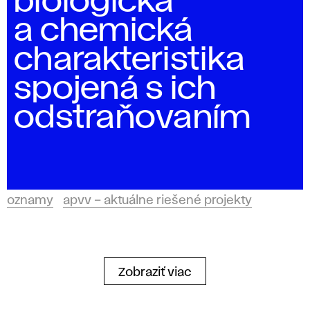
biologická
a chemická
charakteristika
spojená s ich
odstraňovaním
oznamy
apvv – aktuálne riešené projekty
Zobraziť viac