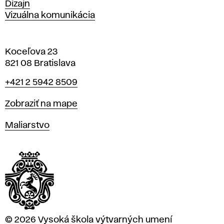
Dizajn
Vizuálna komunikácia
Koceľova 23
821 08 Bratislava
Telefón
+421 2 5942 8509
Mapa
Zobraziť na mape
Katedry
Maliarstvo
© 2026 Vysoká škola výtvarných umení