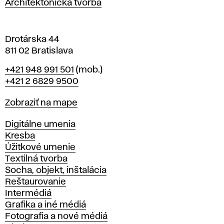
Architektonická tvorba
v
e
Drotárska 44
811 02 Bratislava
Telefón
+421 948 991 501
(mob.)
+421 2 6829 9500
Mapa
Zobraziť na mape
Katedry
Digitálne umenia
Kresba
Úžitkové umenie
Textilná tvorba
Socha, objekt, inštalácia
Reštaurovanie
Intermédiá
Grafika a iné médiá
Fotografia a nové médiá