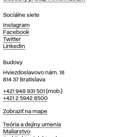
r
n
Sociálne siete
ý
c
Instagram
h
Facebook
u
Twitter
m
LinkedIn
e
n
Budovy
í
v
Hviezdoslavovo nám. 18
814 37 Bratislava
B
Telefón
+421 948 931 501
(mob.)
r
+421 2 5942 8500
a
t
Mapa
Zobraziť na mape
i
s
Katedry
Teória a dejiny umenia
l
Maliarstvo
a