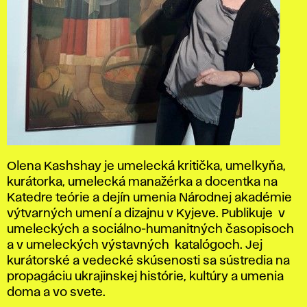
Olena Kashshay je umelecká kritička, umelkyňa,
kurátorka, umelecká manažérka a docentka na
Katedre teórie a dejín umenia Národnej akadémie
výtvarných umení a dizajnu v Kyjeve. Publikuje v
umeleckých a sociálno-humanitných časopisoch
a v umeleckých výstavných katalógoch. Jej
kurátorské a vedecké skúsenosti sa sústredia na
propagáciu ukrajinskej histórie, kultúry a umenia
doma a vo svete.