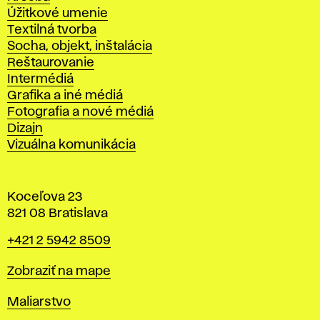
Úžitkové umenie
Textilná tvorba
Socha, objekt, inštalácia
Reštaurovanie
Intermédiá
Grafika a iné médiá
Fotografia a nové médiá
Dizajn
Vizuálna komunikácia
Koceľova 23
821 08 Bratislava
Telefón
+421 2 5942 8509
Mapa
Zobraziť na mape
Katedry
Maliarstvo