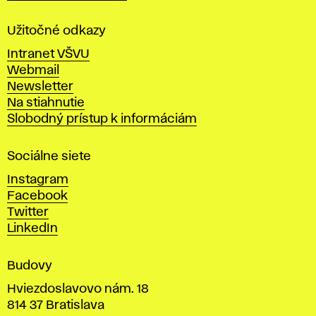
l
a
Užitočné odkazy
v
Intranet VŠVU
ý
Webmail
t
Newsletter
v
Na stiahnutie
a
Slobodný prístup k informáciám
r
n
Sociálne siete
ý
c
Instagram
h
Facebook
u
Twitter
m
LinkedIn
e
n
Budovy
í
v
Hviezdoslavovo nám. 18
814 37 Bratislava