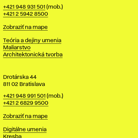
B
Telefón
+421 948 931 501
(mob.)
r
+421 2 5942 8500
a
t
Mapa
Zobraziť na mape
i
s
Katedry
Teória a dejiny umenia
l
Maliarstvo
a
Architektonická tvorba
v
e
Drotárska 44
811 02 Bratislava
Telefón
+421 948 991 501
(mob.)
+421 2 6829 9500
Mapa
Zobraziť na mape
Katedry
Digitálne umenia
Kresba