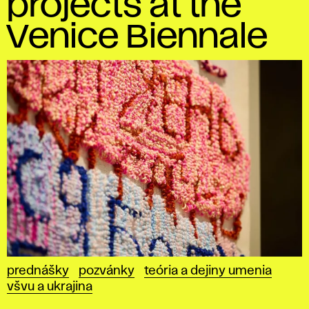
projects at the
Venice Biennale
prednášky
pozvánky
teória a dejiny umenia
všvu a ukrajina