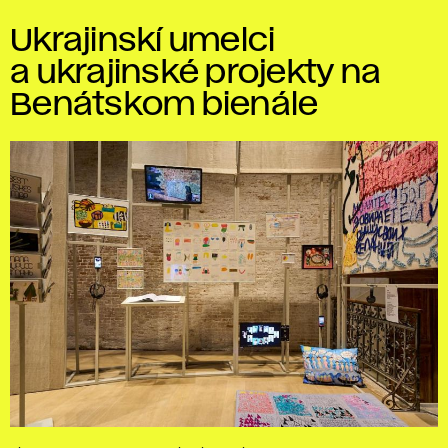
Ukrajinskí umelci
a ukrajinské projekty na
Benátskom bienále