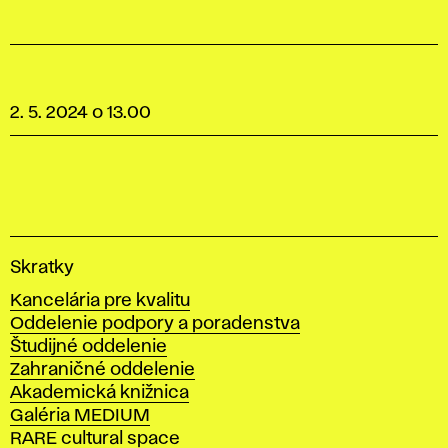
2. 5. 2024 o 13.00
V
Skratky
y
Kancelária pre kvalitu
s
Oddelenie podpory a poradenstva
o
Študijné oddelenie
k
Zahraničné oddelenie
á
Akademická knižnica
š
Galéria MEDIUM
k
RARE cultural space
o