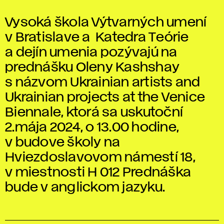
Vysoká škola Výtvarných umení
v Bratislave a Katedra Teórie
a dejín umenia pozývajú na
prednášku Oleny Kashshay
s názvom Ukrainian artists and
Ukrainian projects at the Venice
Biennale, ktorá sa uskutoční
2.mája 2024, o 13.00 hodine,
v budove školy na
Hviezdoslavovom námestí 18,
v miestnosti H 012 Prednáška
bude v anglickom jazyku.