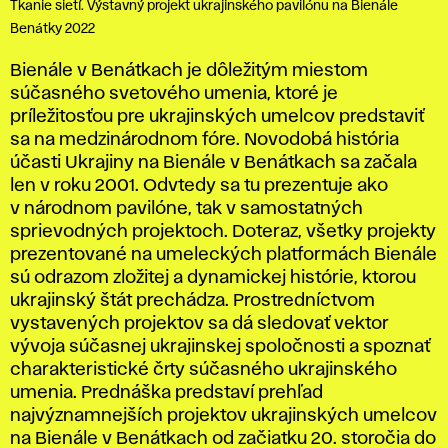
Tkanie sietí. Výstavný projekt ukrajinského pavilónu na Bienále
Benátky 2022
Bienále v Benátkach je dôležitým miestom
súčasného svetového umenia, ktoré je
príležitosťou pre ukrajinských umelcov predstaviť
sa na medzinárodnom fóre. Novodobá história
účasti Ukrajiny na Bienále v Benátkach sa začala
len v roku 2001. Odvtedy sa tu prezentuje ako
v národnom pavilóne, tak v samostatných
sprievodných projektoch. Doteraz, všetky projekty
prezentované na umeleckých platformách Bienále
sú odrazom zložitej a dynamickej histórie, ktorou
ukrajinský štát prechádza. Prostredníctvom
vystavených projektov sa dá sledovať vektor
vývoja súčasnej ukrajinskej spoločnosti a spoznať
charakteristické črty súčasného ukrajinského
umenia. Prednáška predstaví prehľad
najvýznamnejších projektov ukrajinských umelcov
na Bienále v Benátkach od začiatku 20. storočia do