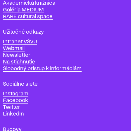
Akademická knižnica
š
Galéria MEDIUM
k
RARE cultural space
o
l
a
Užitočné odkazy
v
Intranet VŠVU
ý
Webmail
t
Newsletter
v
Na stiahnutie
a
Slobodný prístup k informáciám
r
n
Sociálne siete
ý
c
Instagram
h
Facebook
u
Twitter
m
LinkedIn
e
n
Budovy