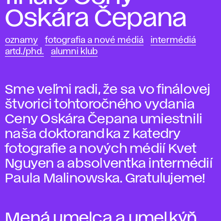
Oskára Čepana
oznamy
fotografia a nové médiá
intermédiá
artd./phd.
alumni klub
Sme veľmi radi, že sa vo finálovej
štvorici tohtoročného vydania
Ceny Oskára Čepana umiestnili
naša doktorandka z katedry
fotografie a nových médií Kvet
Nguyen a absolventka intermédií
Paula Malinowska. Gratulujeme!
Mená umelca a umelkýň,