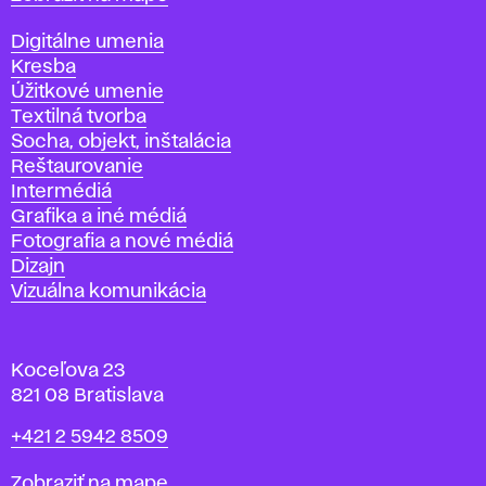
Katedry
Digitálne umenia
Kresba
Úžitkové umenie
Textilná tvorba
Socha, objekt, inštalácia
Reštaurovanie
Intermédiá
Grafika a iné médiá
Fotografia a nové médiá
Dizajn
Vizuálna komunikácia
Koceľova 23
821 08 Bratislava
Telefón
+421 2 5942 8509
Mapa
Zobraziť na mape