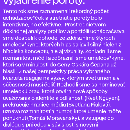
Vyjadrenie poroty:
Tento rok sme zaznamenali rekordný počet
uchádzačov*čok a stretnutie poroty bolo
intenzívne, no efektívne. Prostredníctvom
dôkladnej analýzy profilov a portfólií uchádzačstva
sme dospeli k dohode, že zdôrazníme štyroch
umelcov*kyne, ktorých hlas sa javil silný nielen z
hľadiska konceptu, ale aj vizuality. Zohľadnili sme
rozmanitosť médií a zdôraznili sme umelcov*kyne,
ktorí sa v minulosti do Ceny Oskára Čepana už
hlásili. Z našej perspektívy práca vybraného
kvarteta reaguje na výzvy, ktorým svet umenia v
súčasnosti musí čeliť. Rozhodli sme sa nominovať
umeleckú prax, ktorá otvára nové spôsoby
uvažovania o identite a odlišnosti (Kvet Nguyen),
prekračuje hranice média (Svetlana Fialová),
uznáva rozmanitosť a humor, ktoré umenie môže
ponúknuť (Tomáš Moravanský), a vstupuje do
dialógu s prírodou v súvislosti s novými