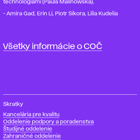
technológiami (Paula Malinowska).
- Amira Gad, Erin Li, Piotr Sikora, Lilia Kudelia
Všetky informácie o COČ
V
Skratky
y
Kancelária pre kvalitu
s
Oddelenie podpory a poradenstva
o
Študijné oddelenie
k
Zahraničné oddelenie
á