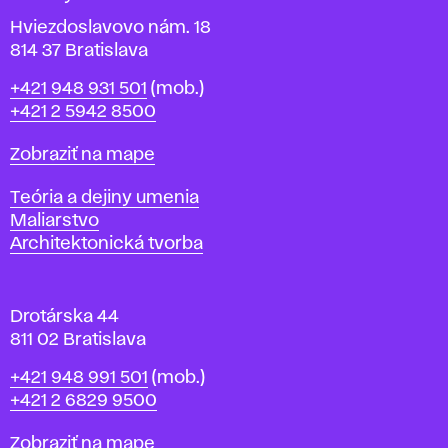
í
v
Hviezdoslavovo nám. 18
814 37 Bratislava
B
Telefón
+421 948 931 501
(mob.)
r
+421 2 5942 8500
a
t
Mapa
Zobraziť na mape
i
s
Katedry
Teória a dejiny umenia
l
Maliarstvo
a
Architektonická tvorba
v
e
Drotárska 44
811 02 Bratislava
Telefón
+421 948 991 501
(mob.)
+421 2 6829 9500
Mapa
Zobraziť na mape