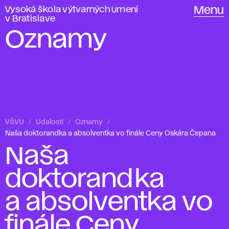
Vysoká škola výtvarných umení
Menu
v Bratislave
Oznamy
VŠVU
Udalosti
Oznamy
Naša doktorandka a absolventka vo finále Ceny Oskára Čepana
Naša
doktorandka
a absolventka vo
finále Ceny