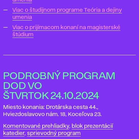
umenia
Viac o študijnom programe Teória a dejiny
umenia
Viac o prijímacom konaní na magisterské
štúdium
PODROBNÝ PROGRAM
DOD VO
ŠTVRTOK 24.10.2024
Miesto konania: Drotárska cesta 44.,
Hviezdoslavovo nám. 18, Koceľova 23.
Komentované prehliadky
,
blok prezentácií
katedier
,
sprievodný program