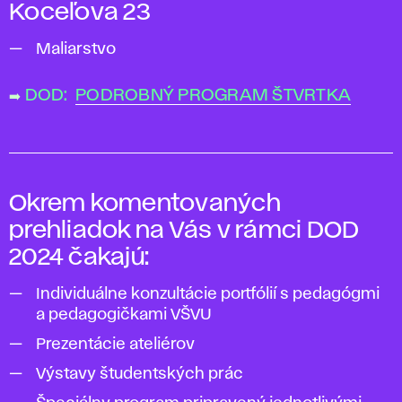
Koceľova 23
Maliarstvo
➡️
DOD:
PODROBNÝ PROGRAM ŠTVRTKA
Okrem komentovaných
prehliadok na Vás v rámci DOD
2024 čakajú:
Individuálne konzultácie portfólií s pedagógmi
a pedagogičkami VŠVU
Prezentácie ateliérov
Výstavy študentských prác