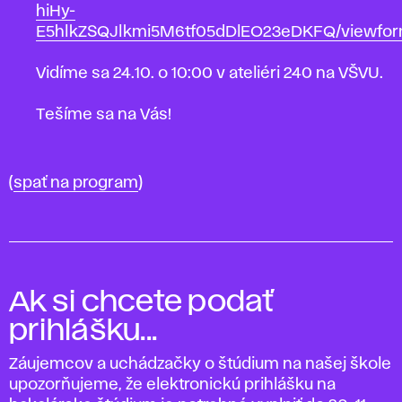
hiHy-
E5hlkZSQJlkmi5M6tf05dDlEO23eDKFQ/viewfo
Vidíme sa 24.10. o 10:00 v ateliéri 240 na VŠVU.
Tešíme sa na Vás!
(
spať na program
)
Ak si chcete podať
prihlášku...
Záujemcov a uchádzačky o štúdium na našej škole
upozorňujeme, že
elektronickú
prihlášku na