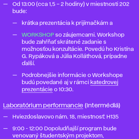
Od 13:00 (cca 1,5 – 2 hodiny) v miestnosti 202
bude:
krátka prezentácia k prijímačkám a
WORKSHOP
so záujemcami. Workshop
bude zahŕňať skrátené zadanie s
možnosťou konzultácie. Povedú ho Kristína
G. Rypáková a Júlia Kolláthová, prípadne
ďalší.
Podrobnejšie informácie o Workshope
budú povedané aj v rámci
katedrovej
prezentácie
o 10:30.
Laboratórium performancie
(Intermédiá)
Hviezdoslavovo nám. 18, miestnosť: H135
9:00 - 12:00 Dopoludňajší program bude
venovaný študentským projektom,