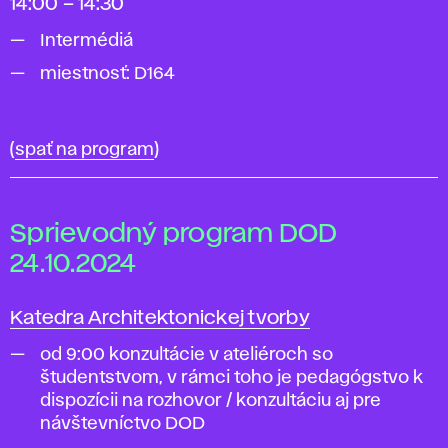
14:00 – 14:30
Intermédiá
miestnosť: D164
(
spať na program
)
Sprievodný program DOD
24.10.2024
Katedra Architektonickej tvorby
od 9:00 konzultácie v ateliéroch so
študentstvom, v rámci toho je pedagógstvo k
dispozícii na rozhovor / konzultáciu aj pre
návštevníctvo DOD