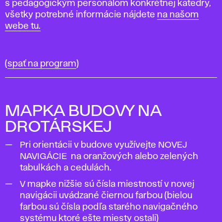
s pedagogickým personálom konkrétnej katedry,
všetky potrebné informácie nájdete
na našom
webe tu.
(
spať na program
)
MAPKA BUDOVY NA
DROTÁRSKEJ
Pri orientácii v budove využívejte NOVEJ
NAVIGÁCIE na oranžových alebo zelených
tabulkách a cedulách.
V mapke nižšie sú čísla miestností v novej
navigácii uvádzané čiernou farbou (bielou
farbou sú čísla podľa starého navigačného
systému ktoré ešte miesty ostali)