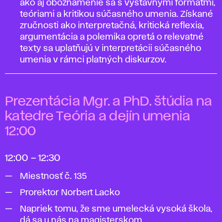
ako aj oboznámenie sa s výstavnými formátmi,
teóriami a kritikou súčasného umenia. Získané
zručnosti ako interpretačná, kritická reflexia,
argumentácia a polemika opretá o relevatné
texty sa uplatňujú v interpretácii súčasného
umenia v rámci platných diskurzov.
Prezentácia Mgr. a PhD. štúdia na
katedre Teória a dejín umenia
12:00
12:00 – 12:30
Miestnosť č. 135
Prorektor Norbert Lacko
Napriek tomu, že sme umelecká vysoká škola,
dá sa u nás na magisterskom