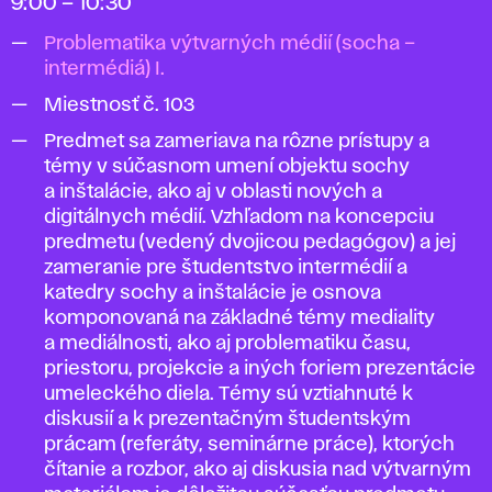
9:00 – 10:30
Problematika výtvarných médií (socha –
intermédiá) I.
Miestnosť č. 103
Predmet sa zameriava na rôzne prístupy a
témy v súčasnom umení objektu sochy
a inštalácie, ako aj v oblasti nových a
digitálnych médií. Vzhľadom na koncepciu
predmetu (vedený dvojicou pedagógov) a jej
zameranie pre študentstvo intermédií a
katedry sochy a inštalácie je osnova
komponovaná na základné témy mediality
a mediálnosti, ako aj problematiku času,
priestoru, projekcie a iných foriem prezentácie
umeleckého diela. Témy sú vztiahnuté k
diskusií a k prezentačným študentským
prácam (referáty, seminárne práce), ktorých
čítanie a rozbor, ako aj diskusia nad výtvarným