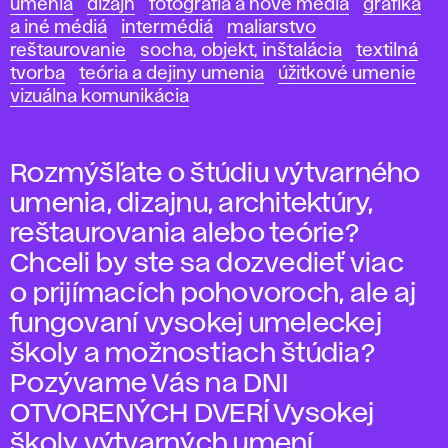
umenia
dizajn
fotografia a nové médiá
grafika
a iné médiá
intermédiá
maliarstvo
reštaurovanie
socha, objekt, inštalácia
textilná
tvorba
teória a dejiny umenia
úžitkové umenie
vizuálna komunikácia
Rozmýšľate o štúdiu výtvarného
umenia, dizajnu, architektúry,
reštaurovania alebo teórie?
Chceli by ste sa dozvedieť viac
o prijímacích pohovoroch, ale aj
fungovaní vysokej umeleckej
školy a možnostiach štúdia?
Pozývame Vás na DNI
OTVORENÝCH DVERÍ Vysokej
školy výtvarných umení