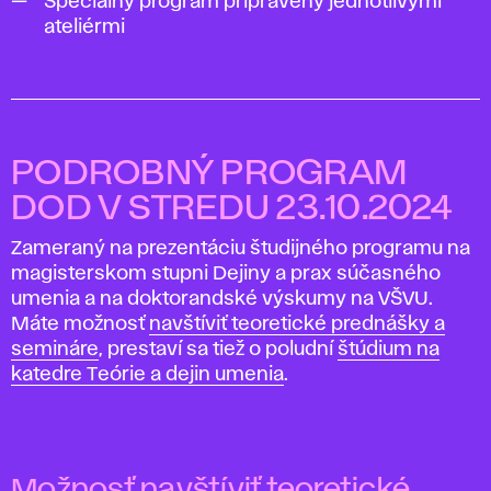
Špeciálny program pripravený jednotlivými
ateliérmi
PODROBNÝ PROGRAM
DOD V STREDU 23.10.2024
Zameraný na prezentáciu študijného programu na
magisterskom stupni Dejiny a prax súčasného
umenia a na doktorandské výskumy na VŠVU.
Máte možnosť
navštíviť teoretické prednášky a
semináre
, prestaví sa tiež o poludní
štúdium na
katedre Teórie a dejin umenia
.
Možnosť navštíviť teoretické