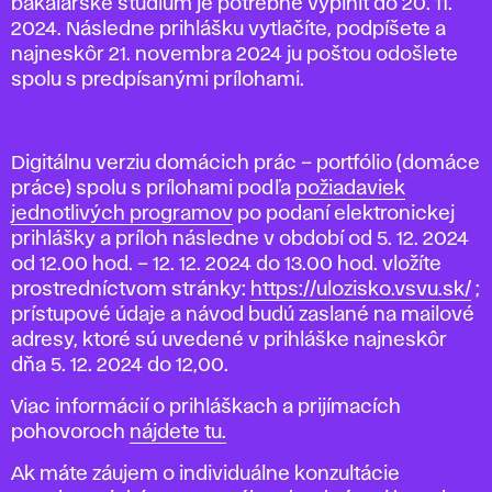
bakalárske štúdium je potrebné vyplniť
do 20. 11.
2024.
Následne prihlášku vytlačíte, podpíšete a
najneskôr
21. novembra 2024 ju poštou odošlete
spolu s predpísanými prílohami.
Digitálnu verziu domácich prác – portfólio (domáce
práce) spolu s prílohami podľa
požiadaviek
jednotlivých programov
po podaní elektronickej
prihlášky a príloh následne v období
od 5. 12. 2024
od 12.00 hod. – 12. 12. 2024 do 13.00 hod.
vložíte
prostredníctvom stránky:
https://ulozisko.vsvu.sk/
;
prístupové údaje a návod budú zaslané na mailové
adresy, ktoré sú uvedené v prihláške najneskôr
dňa 5. 12. 2024 do 12,00.
Viac informácií o prihláškach a prijímacích
pohovoroch
nájdete tu.
Ak máte záujem o individuálne konzultácie