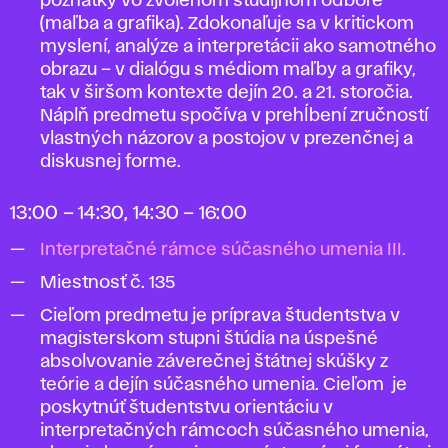
poznatky vo zvolenom študijnom odbore
(maľba a grafika). Zdokonaľuje sa v kritickom
myslení, analýze a interpretácii ako samotného
obrazu – v dialógu s médiom maľby a grafiky,
tak v širšom kontexte dejín 20. a 21. storočia.
Náplň predmetu spočíva v prehĺbení zručností
vlastných názorov a postojov v prezenčnej a
diskusnej forme.
13:00 – 14:30, 14:30 – 16:00
Interpretačné rámce súčasného umenia III.
Miestnosť č. 135
Cieľom predmetu je príprava študentstva v
magisterskom stupni štúdia na úspešné
absolvovanie záverečnej štátnej skúšky z
teórie a dejín súčasného umenia. Cieľom je
poskytnúť študentstvu orientáciu v
interpretačných rámcoch súčasného umenia,