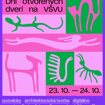
pozvánky
architektonická tvorba
digitálne