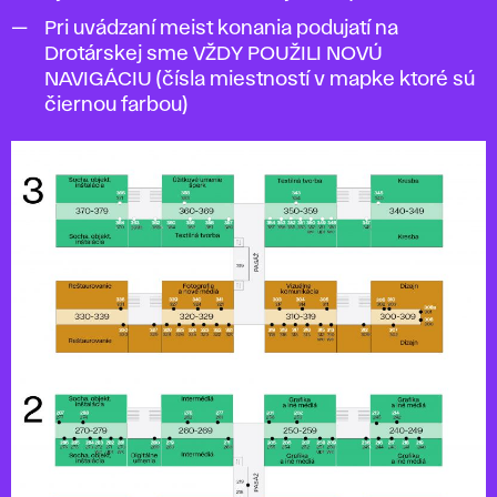
Pri uvádzaní meist konania podujatí na
Drotárskej sme VŽDY POUŽILI NOVÚ
NAVIGÁCIU (čísla miestností v mapke ktoré sú
čiernou farbou)