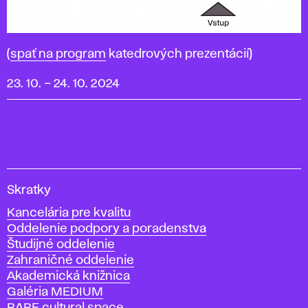
(
spať na program
katedrových prezentácií)
23. 10.
–
24. 10. 2024
V
Skratky
y
Kancelária pre kvalitu
s
Oddelenie podpory a poradenstva
o
Študijné oddelenie
k
Zahraničné oddelenie
á
Akademická knižnica
š
Galéria MEDIUM
k
RARE cultural space