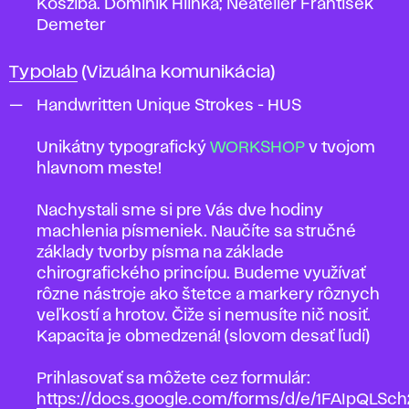
Kosziba. Dominik Hlinka; Neateliér František
Demeter
Typolab
(Vizuálna komunikácia)
Handwritten Unique Strokes - HUS
Unikátny typografický
WORKSHOP
v tvojom
hlavnom meste!
Nachystali sme si pre Vás dve hodiny
machlenia písmeniek. Naučíte sa stručné
základy tvorby písma na základe
chirografického princípu. Budeme využívať
rôzne nástroje ako štetce a markery rôznych
veľkostí a hrotov. Čiže si nemusíte nič nosiť.
Kapacita je obmedzená! (slovom desať ľudí)
Prihlasovať sa môžete cez formulár:
https://docs.google.com/forms/d/e/1FAIpQLSc