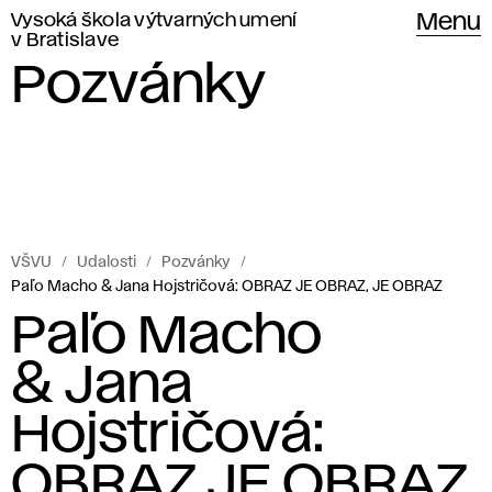
Vysoká škola výtvarných umení
Menu
v Bratislave
Pozvánky
VŠVU
Udalosti
Pozvánky
Paľo Macho & Jana Hojstričová: OBRAZ JE OBRAZ, JE OBRAZ
Paľo Macho
& Jana
Hojstričová:
OBRAZ JE OBRAZ,