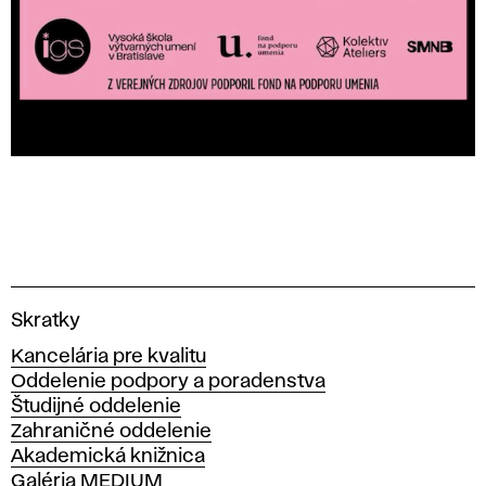
V
Skratky
y
Kancelária pre kvalitu
s
Oddelenie podpory a poradenstva
o
Študijné oddelenie
k
Zahraničné oddelenie
á
Akademická knižnica
š
Galéria MEDIUM
k