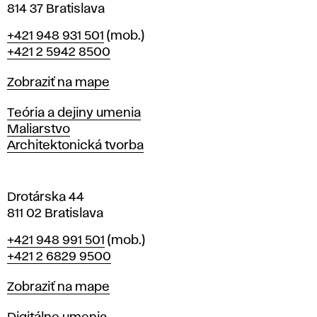
814 37 Bratislava
B
Telefón
+421 948 931 501
(mob.)
r
+421 2 5942 8500
a
t
Mapa
Zobraziť na mape
i
s
Katedry
Teória a dejiny umenia
l
Maliarstvo
a
Architektonická tvorba
v
e
Drotárska 44
811 02 Bratislava
Telefón
+421 948 991 501
(mob.)
+421 2 6829 9500
Mapa
Zobraziť na mape