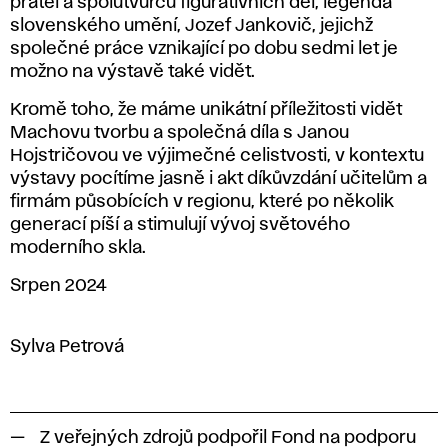
přátel a spolutvůrců figurativních děl, legenda
slovenského umění, Jozef Jankovič, jejichž
společné práce vznikající po dobu sedmi let je
možno na výstavě také vidět.
Kromě toho, že máme unikátní příležitosti vidět
Machovu tvorbu a společná díla s Janou
Hojstričovou ve výjimečné celistvosti, v kontextu
výstavy pocítíme jasně i akt díkůvzdání učitelům a
firmám působících v regionu, které po několik
generací píší a stimulují vývoj světového
moderního skla.
Srpen 2024
Sylva Petrová
Z veřejných zdrojů podpořil Fond na podporu