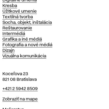
Katedry
Digitálne umenia
Kresba
Úžitkové umenie
Textilná tvorba
Socha, objekt, inštalácia
Reštaurovanie
Intermédiá
Grafika a iné médiá
Fotografia a nové médiá
Dizajn
Vizuálna komunikácia
Koceľova 23
821 08 Bratislava
Telefón
+421 2 5942 8509
Mapa
Zobraziť na mape