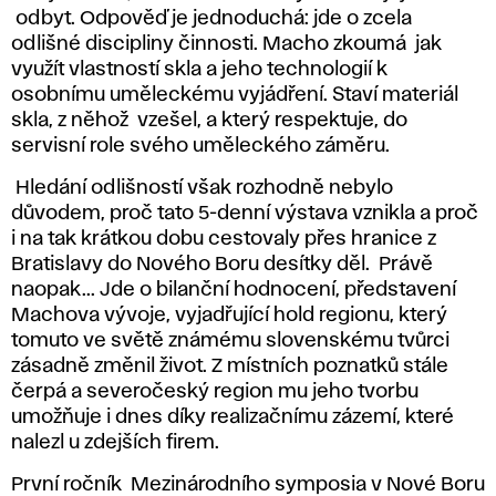
odbyt. Odpověď je jednoduchá: jde o zcela
odlišné discipliny činnosti. Macho zkoumá jak
využít vlastností skla a jeho technologií k
osobnímu uměleckému vyjádření. Staví materiál
skla, z něhož vzešel, a který respektuje, do
servisní role svého uměleckého záměru.
Hledání odlišností však rozhodně nebylo
důvodem, proč tato 5-denní výstava vznikla a proč
i na tak krátkou dobu cestovaly přes hranice z
Bratislavy do Nového Boru desítky děl. Právě
naopak... Jde o bilanční hodnocení, představení
Machova vývoje, vyjadřující hold regionu, který
tomuto ve světě známému slovenskému tvůrci
zásadně změnil život. Z místních poznatků stále
čerpá a severočeský region mu jeho tvorbu
umožňuje i dnes díky realizačnímu zázemí, které
nalezl u zdejších firem.
První ročník Mezinárodního symposia v Nové Boru