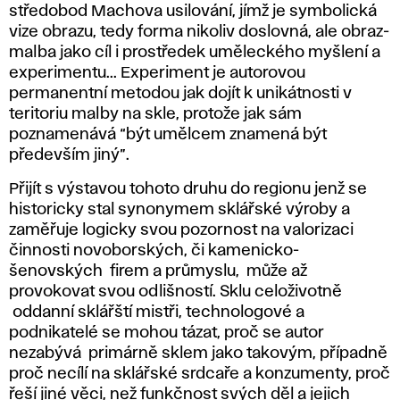
středobod Machova usilování, jímž je symbolická
vize obrazu, tedy forma nikoliv doslovná, ale obraz-
malba jako cíl i prostředek uměleckého myšlení a
experimentu... Experiment je autorovou
permanentní metodou jak dojít k unikátnosti v
teritoriu malby na skle, protože jak sám
poznamenává “být umělcem znamená být
především jiný”.
Přijít s výstavou tohoto druhu do regionu jenž se
historicky stal synonymem sklářské výroby a
zaměřuje logicky svou pozornost na valorizaci
činnosti novoborských, či kamenicko-
šenovských firem a průmyslu, může až
provokovat svou odlišností. Sklu celoživotně
oddanní sklářští mistři, technologové a
podnikatelé se mohou tázat, proč se autor
nezabývá primárně sklem jako takovým, případně
proč necílí na sklářské srdcaře a konzumenty, proč
řeší jiné věci, než funkčnost svých děl a jejich