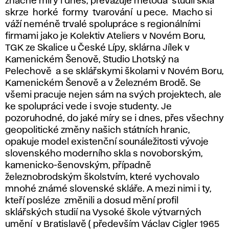
značné míry i dnes, převažuje metoda studií skla
skrze horké formy tvarování u pece. Macho si
váží neméně trvalé spolupráce s regionálními
firmami jako je Kolektiv Ateliers v Novém Boru,
TGK ze Skalice u České Lípy, sklárna Jílek v
Kamenickém Šenově, Studio Lhotský na
Pelechově a se sklářskymi školami v Novém Boru,
Kamenickém Šenově a v Železném Brodě. Se
všemi pracuje nejen sám na svých projektech, ale
ke spolupráci vede i svoje studenty. Je
pozoruhodné, do jaké míry se i dnes, přes všechny
geopolitické změny našich státních hranic,
opakuje model existenční sounáležitosti vývoje
slovenského moderního skla s novoborským,
kamenicko-šenovským, případně
železnobrodským školstvím, které vychovalo
mnohé známé slovenské skláře. A mezi nimi i ty,
kteří posléze změnili a dosud mění profil
sklářských studií na Vysoké škole výtvarných
umění v Bratislavě ( především Václav Cigler 1965