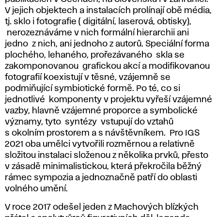
V jejich objektech a instalacích prolínají obě média,
tj. sklo i fotografie ( digitální, laserová, obtisky),
nerozeznáváme v nich formální hierarchii ani
jedno z nich, ani jednoho z autorů. Speciální forma
plochého, lehaného, prořezávaného skla se
zakomponovanou grafickou akcí a modifikovanou
fotografií koexistují v těsné, vzájemně se
podmiňující symbiotické formě. Po té, co si
jednotlivé komponenty v projektu vyřeší vzájemné
vazby, hlavně vzájemné proporce a symbolické
významy, tyto syntézy vstupují do vztahů
s okolním prostorem a s návštěvníkem. Pro IGS
2021 oba umělci vytvořili rozměrnou a relativně
složitou instalaci složenou z několika prvků, přesto
v zásadě minimalistickou, která překročila běžný
rámec sympozia a jednoznačně patří do oblasti
volného umění.
V roce 2017 odešel jeden z Machových blízkých