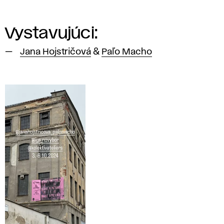
Vystavujúci:
Jana Hojstričová
&
Paľo Macho