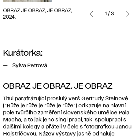
OBRAZ
OBRAZ JE OBRAZ, JE OBRAZ,
JE
1 / 3
2024.
OBRAZ,
JE
OBRAZ,
2024.
Kurátorka:
Sylva Petrová
OBRAZ JE OBRAZ, JE OBRAZ
Titul parafrázující proslulý verš Gertrudy Steinové
(”Růže je růže je růže je růže”) odkazuje na hlavní
pole tvůrčího zaměření slovenského umělce Pala
Macha, a to jak jeho singl prací, tak spoluprací s
dalšími kolegy a přáteli v čele s fotografkou Janou
Hojstričovou. Název výstavy jasně odhaluje