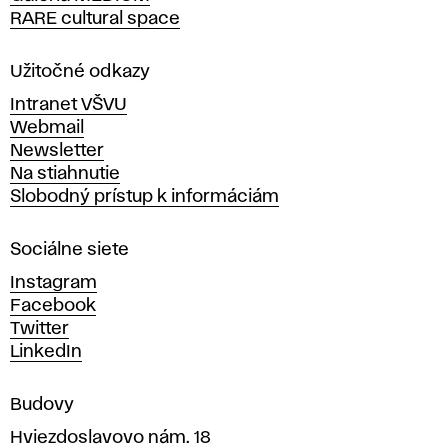
RARE cultural space
o
l
a
Užitočné odkazy
v
Intranet VŠVU
ý
Webmail
t
Newsletter
v
Na stiahnutie
a
Slobodný prístup k informáciám
r
n
Sociálne siete
ý
c
Instagram
h
Facebook
u
Twitter
m
LinkedIn
e
n
Budovy
í
v
Hviezdoslavovo nám. 18