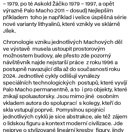
– 1979, po té Askold Žáčko 1979 – 1997, a opět
výrazně Palo Macho 2011 – dosud) Nejlepším
příkladem toho je například i velice úspěšná série
nové varianty lithyalinů, které vznikly ve sklárně
Jílek.
Chronologie vzniku jednotlivých Machových děl
ve výstavě musela ustoupit prostorovým
možnostem budovy, ale přesto zde pozorný
návštěvník najde nejstarší práce z roku 1996 a
postupně navazující díla až do současnosti roku
2024. Jednotlivé cykly odlišují vynálezy
speciálních technologických postupů, které vyvíjí
Palo Macho permanentně, a to i pro objekty, které
znikají spoluautorsky. Jsou mimo jiné osobním
vkladem autora do spoluprací s kolegy, kteří do
skla vstupují poprvé. Pomyslnou spojnicí
jednotlivých cyklů je sice abstrakce, ale též zájem
o lidskou figuru a kontext moderní civilizace. Jde
nejprve o stylizované lineární kresby figury, jindy