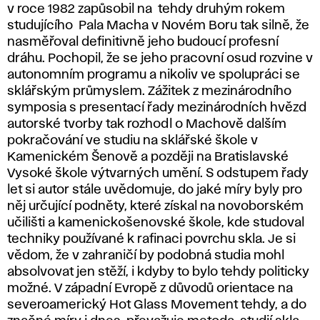
v roce 1982 zapůsobil na tehdy druhým rokem
studujícího Pala Macha v Novém Boru tak silně, že
nasměřoval definitivně jeho budoucí profesní
dráhu. Pochopil, že se jeho pracovní osud rozvine v
autonomním programu a nikoliv ve spolupráci se
sklářským průmyslem. Zážitek z mezinárodního
symposia s presentací řady mezinárodních hvězd
autorské tvorby tak rozhodl o Machově dalším
pokračování ve studiu na sklářské škole v
Kamenickém Šenově a později na Bratislavské
Vysoké škole výtvarných umění. S odstupem řady
let si autor stále uvědomuje, do jaké míry byly pro
něj určující podněty, které získal na novoborském
učilišti a kamenickošenovské škole, kde studoval
techniky používané k rafinaci povrchu skla. Je si
vědom, že v zahraničí by podobná studia mohl
absolvovat jen stěží, i kdyby to bylo tehdy politicky
možné. V západní Evropě z důvodů orientace na
severoamerický Hot Glass Movement tehdy, a do