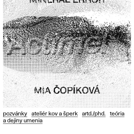
pozvánky
ateliér kov a šperk
artd./phd.
teória
a dejiny umenia