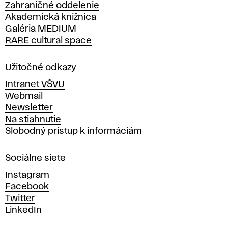
Zahraničné oddelenie
á
Akademická knižnica
š
Galéria MEDIUM
k
RARE cultural space
o
l
a
Užitočné odkazy
v
Intranet VŠVU
ý
Webmail
t
Newsletter
v
Na stiahnutie
a
Slobodný prístup k informáciám
r
n
Sociálne siete
ý
c
Instagram
h
Facebook
u
Twitter
m
LinkedIn
e