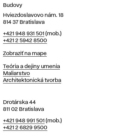
n
Budovy
í
v
Hviezdoslavovo nám. 18
814 37 Bratislava
B
Telefón
+421 948 931 501
(mob.)
r
+421 2 5942 8500
a
t
Mapa
Zobraziť na mape
i
s
Katedry
Teória a dejiny umenia
l
Maliarstvo
a
Architektonická tvorba
v
e
Drotárska 44
811 02 Bratislava
Telefón
+421 948 991 501
(mob.)
+421 2 6829 9500