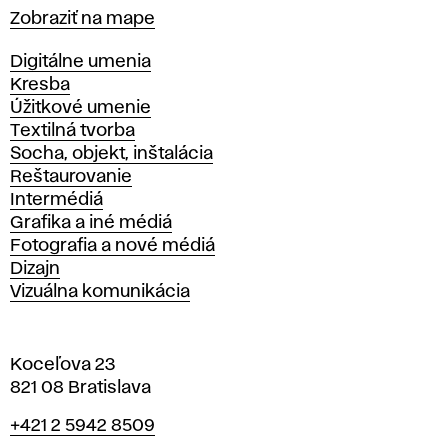
Mapa
Zobraziť na mape
Katedry
Digitálne umenia
Kresba
Úžitkové umenie
Textilná tvorba
Socha, objekt, inštalácia
Reštaurovanie
Intermédiá
Grafika a iné médiá
Fotografia a nové médiá
Dizajn
Vizuálna komunikácia
Koceľova 23
821 08 Bratislava
Telefón
+421 2 5942 8509