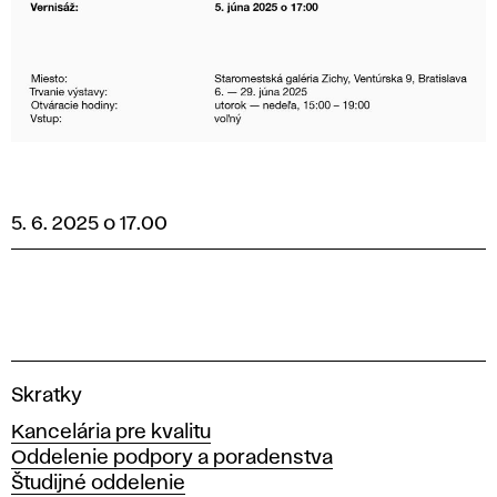
5. 6. 2025 o 17.00
V
Skratky
y
Kancelária pre kvalitu
s
Oddelenie podpory a poradenstva
o
Študijné oddelenie
k