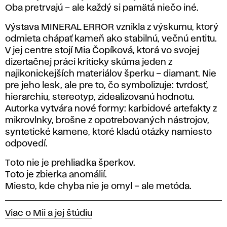
Oba pretrvajú – ale každý si pamätá niečo iné.
Výstava MINERAL ERROR vznikla z výskumu, ktorý
odmieta chápať kameň ako stabilnú, večnú entitu.
V jej centre stojí Mia Čopíková, ktorá vo svojej
dizertačnej práci kriticky skúma jeden z
najikonickejších materiálov šperku – diamant. Nie
pre jeho lesk, ale pre to, čo symbolizuje: tvrdosť,
hierarchiu, stereotyp, zidealizovanú hodnotu.
Autorka vytvára nové formy: karbidové artefakty z
mikrovlnky, brošne z opotrebovaných nástrojov,
syntetické kamene, ktoré kladú otázky namiesto
odpovedí.
Toto nie je prehliadka šperkov.
Toto je zbierka anomálií.
Miesto, kde chyba nie je omyl – ale metóda.
Viac o Mii a jej štúdiu