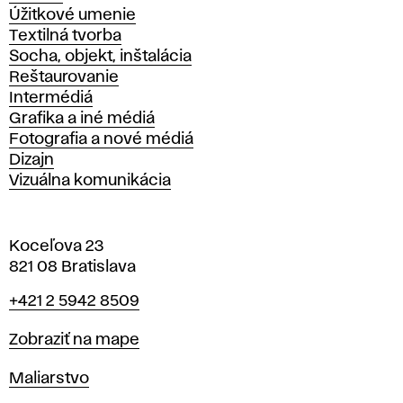
Úžitkové umenie
Textilná tvorba
Socha, objekt, inštalácia
Reštaurovanie
Intermédiá
Grafika a iné médiá
Fotografia a nové médiá
Dizajn
Vizuálna komunikácia
Koceľova 23
821 08 Bratislava
Telefón
+421 2 5942 8509
Mapa
Zobraziť na mape
Katedry
Maliarstvo