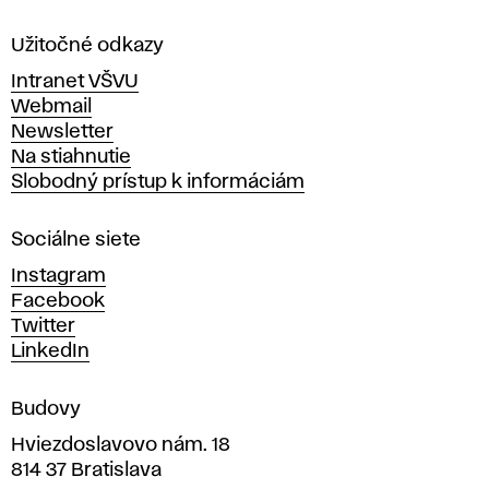
l
a
Užitočné odkazy
v
Intranet VŠVU
ý
Webmail
t
Newsletter
v
Na stiahnutie
a
Slobodný prístup k informáciám
r
n
Sociálne siete
ý
c
Instagram
h
Facebook
u
Twitter
m
LinkedIn
e
n
Budovy
í
v
Hviezdoslavovo nám. 18
814 37 Bratislava