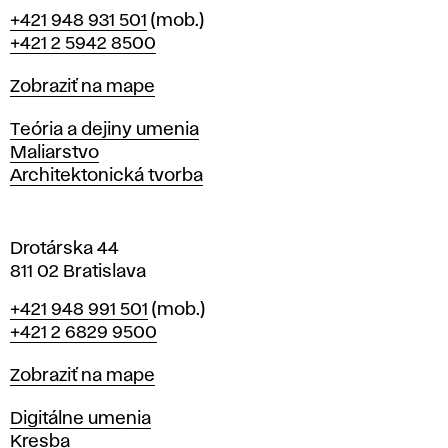
B
Telefón
+421 948 931 501
(mob.)
r
+421 2 5942 8500
a
t
Mapa
Zobraziť na mape
i
s
Katedry
Teória a dejiny umenia
l
Maliarstvo
a
Architektonická tvorba
v
e
Drotárska 44
811 02 Bratislava
Telefón
+421 948 991 501
(mob.)
+421 2 6829 9500
Mapa
Zobraziť na mape
Katedry
Digitálne umenia
Kresba