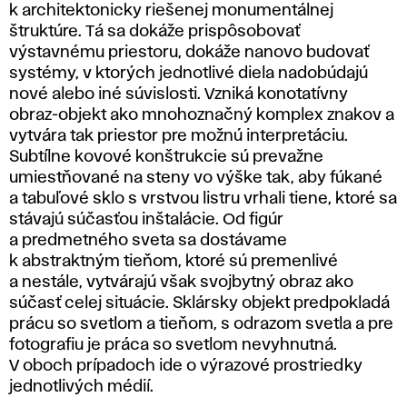
k architektonicky riešenej monumentálnej
štruktúre. Tá sa dokáže prispôsobovať
výstavnému priestoru, dokáže nanovo budovať
systémy, v ktorých jednotlivé diela nadobúdajú
nové alebo iné súvislosti. Vzniká konotatívny
obraz-objekt ako mnohoznačný komplex znakov a
vytvára tak priestor pre možnú interpretáciu.
Subtílne kovové konštrukcie sú prevažne
umiestňované na steny vo výške tak, aby fúkané
a tabuľové sklo s vrstvou listru vrhali tiene, ktoré sa
stávajú súčasťou inštalácie. Od figúr
a predmetného sveta sa dostávame
k abstraktným tieňom, ktoré sú premenlivé
a nestále, vytvárajú však svojbytný obraz ako
súčasť celej situácie. Sklársky objekt predpokladá
prácu so svetlom a tieňom, s odrazom svetla a pre
fotografiu je práca so svetlom nevyhnutná.
V oboch prípadoch ide o výrazové prostriedky
jednotlivých médií.