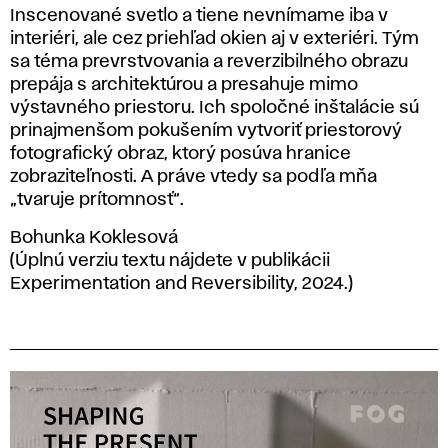
Inscenované svetlo a tiene nevnímame iba v
interiéri, ale cez priehľad okien aj v exteriéri. Tým
sa téma prevrstvovania a reverzibilného obrazu
prepája s architektúrou a presahuje mimo
výstavného priestoru. Ich spoločné inštalácie sú
prinajmenšom pokušením vytvoriť priestorový
fotografický obraz, ktorý posúva hranice
zobraziteľnosti. A práve vtedy sa podľa mňa
„tvaruje prítomnosť“.
Bohunka Koklesová
(Úplnú verziu textu nájdete v publikácii
Experimentation and Reversibility, 2024.)