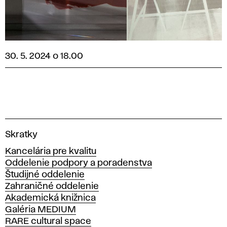
30. 5. 2024 o 18.00
V
Skratky
y
Kancelária pre kvalitu
s
Oddelenie podpory a poradenstva
o
Študijné oddelenie
k
Zahraničné oddelenie
á
Akademická knižnica
š
Galéria MEDIUM
k
RARE cultural space
o