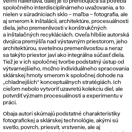
veľmi naliehavá, ďalej je to prehlbujúca sa potreba
spoločného interdisciplinárneho uvažovania, a to
nielen v súradniciach sklo – maľba – fotografia, ale
aj smerom k inštalácii, architektúre, procesuálnosti
diela, jeho premenlivosti v konštrukčných
a inštalačných recykláciách. Oveľa hlbšie autorská
dvojica premýšľa nad výstavným priestorom, jeho
architektúrou, svetelnou premenlivosťou a neraz
sa takýto priestor javí ako integrálna súčasť diela.
Tiež je v ich spoločnej tvorbe podstatný ústup od
výtvarnejšieho, možno individuálneho spracovania
sklárskej hmoty smerom k spoločnej dohode na
„chladnejších“ konceptuálnych stratégiách. Ich
cieľom nebolo vytvoriť uzavretú kolekciu diel, ale
potvrdiť význam procesuálnosti a experimentu v
práci.
Obaja autori skúmajú podstatné charakteristiky
fotografickej a sklárskej technológie, akými sú
svetlo, povrch, priesvit, vrstvenie, ale aj