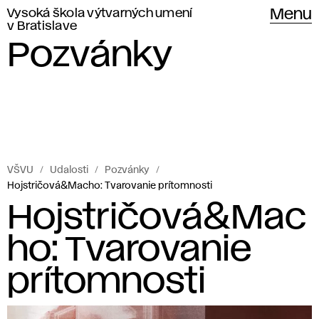
Vysoká škola výtvarných umení
Menu
v Bratislave
Pozvánky
VŠVU
Udalosti
Pozvánky
Hojstričová&Macho: Tvarovanie prítomnosti
Hojstričová&Mac
ho: Tvarovanie
prítomnosti