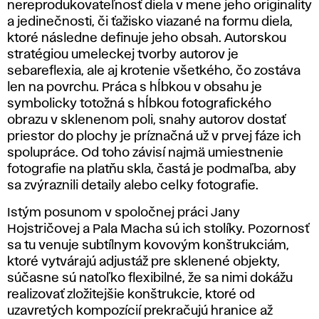
nereprodukovateľnosť diela v mene jeho originality
a jedinečnosti, či ťažisko viazané na formu diela,
ktoré následne definuje jeho obsah. Autorskou
stratégiou umeleckej tvorby autorov je
sebareflexia, ale aj krotenie všetkého, čo zostáva
len na povrchu. Práca s hĺbkou v obsahu je
symbolicky totožná s hĺbkou fotografického
obrazu v sklenenom poli, snahy autorov dostať
priestor do plochy je príznačná už v prvej fáze ich
spolupráce. Od toho závisí najmä umiestnenie
fotografie na platňu skla, častá je podmaľba, aby
sa zvýraznili detaily alebo celky fotografie.
Istým posunom v spoločnej práci Jany
Hojstričovej a Pala Macha sú ich stolíky. Pozornosť
sa tu venuje subtílnym kovovým konštrukciám,
ktoré vytvárajú adjustáž pre sklenené objekty,
súčasne sú natoľko flexibilné, že sa nimi dokážu
realizovať zložitejšie konštrukcie, ktoré od
uzavretých kompozícií prekračujú hranice až