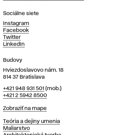
r
n
Sociálne siete
ý
c
Instagram
h
Facebook
u
Twitter
m
LinkedIn
e
n
Budovy
í
v
Hviezdoslavovo nám. 18
814 37 Bratislava
B
Telefón
+421 948 931 501
(mob.)
r
+421 2 5942 8500
a
t
Mapa
Zobraziť na mape
i
s
Katedry
Teória a dejiny umenia
l
Maliarstvo
a