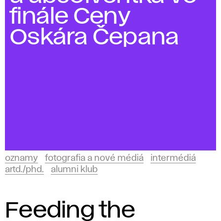
r
finále Ceny
m
Oskára Čepana
é
d
i
á
oznamy
fotografia a nové médiá
intermédiá
artd./phd.
alumni klub
Feeding the