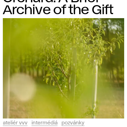
Archive of the Gift
ateliér vvv
intermédiá
pozvánky