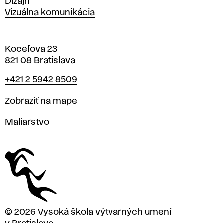
Dizajn
Vizuálna komunikácia
Koceľova 23
821 08 Bratislava
Telefón
+421 2 5942 8509
Mapa
Zobraziť na mape
Katedry
Maliarstvo
© 2026 Vysoká škola výtvarných umení