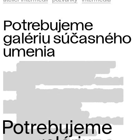
ateliér intermédií
pozvánky
intermédiá
Potrebujeme
galériu súčasného
umenia