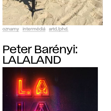
oznamy
intermédiá
artd./phd.
Peter Barényi:
LALALAND