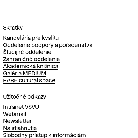
V
Skratky
y
Kancelária pre kvalitu
s
Oddelenie podpory a poradenstva
o
Študijné oddelenie
k
Zahraničné oddelenie
á
Akademická knižnica
š
Galéria MEDIUM
k
RARE cultural space
o
l
a
Užitočné odkazy
v
Intranet VŠVU
ý
Webmail
t
Newsletter
v
Na stiahnutie
a
Slobodný prístup k informáciám