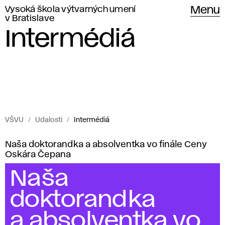
Vysoká škola výtvarných umení
Menu
v Bratislave
Intermédiá
VŠVU
Udalosti
Intermédiá
Udalosti
I
Naša doktorandka a absolventka vo finále Ceny
Vysokej
Oskára Čepana
n
školy
Naša
výtvarných
t
doktorandka
umení
e
v Bratislave.
a absolventka vo