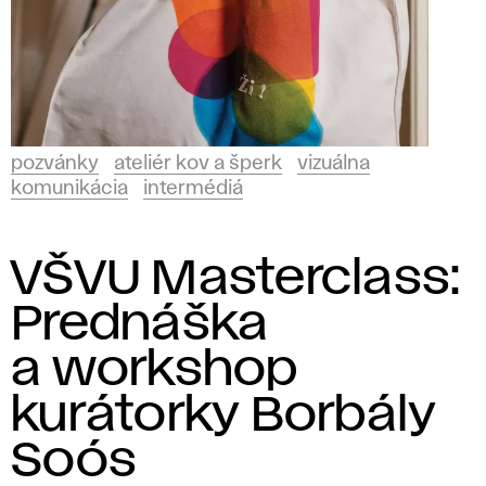
pozvánky
ateliér kov a šperk
vizuálna
komunikácia
intermédiá
VŠVU Masterclass:
Prednáška
a workshop
kurátorky Borbály
Soós