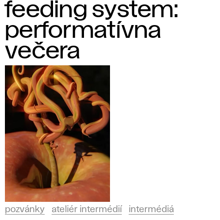
feeding system:
performatívna
večera
pozvánky
ateliér intermédií
intermédiá