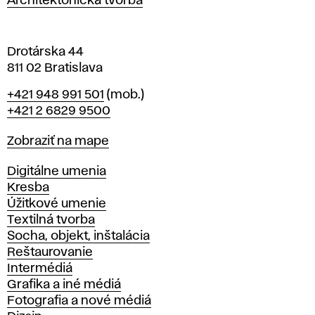
Architektonická tvorba
v
e
Drotárska 44
811 02 Bratislava
Telefón
+421 948 991 501
(mob.)
+421 2 6829 9500
Mapa
Zobraziť na mape
Katedry
Digitálne umenia
Kresba
Úžitkové umenie
Textilná tvorba
Socha, objekt, inštalácia
Reštaurovanie
Intermédiá
Grafika a iné médiá
Fotografia a nové médiá