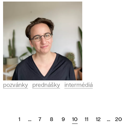
pozvánky
prednášky
intermédiá
1
…
7
8
9
10
11
12
…
20