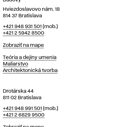
Budovy
í
v
Hviezdoslavovo nám. 18
814 37 Bratislava
B
Telefón
+421 948 931 501
(mob.)
r
+421 2 5942 8500
a
t
Mapa
Zobraziť na mape
i
s
Katedry
Teória a dejiny umenia
l
Maliarstvo
a
Architektonická tvorba
v
e
Drotárska 44
811 02 Bratislava
Telefón
+421 948 991 501
(mob.)
+421 2 6829 9500