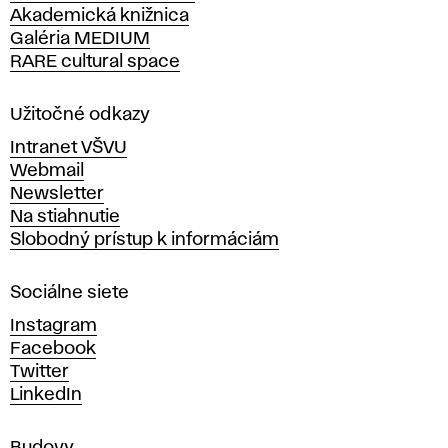
Akademická knižnica
š
Galéria MEDIUM
k
RARE cultural space
o
l
a
Užitočné odkazy
v
Intranet VŠVU
ý
Webmail
t
Newsletter
v
Na stiahnutie
a
Slobodný prístup k informáciám
r
n
Sociálne siete
ý
c
Instagram
h
Facebook
u
Twitter
m
LinkedIn
e
n