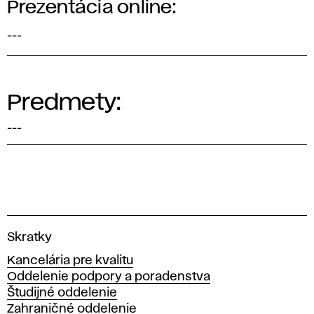
Prezentácia online:
---
Predmety:
---
V
Skratky
y
Kancelária pre kvalitu
s
Oddelenie podpory a poradenstva
o
Študijné oddelenie
k
Zahraničné oddelenie
á