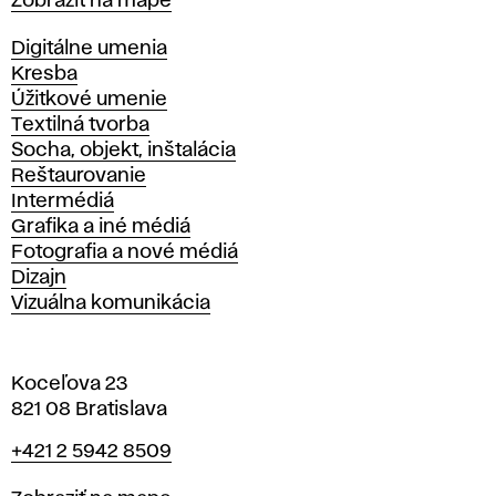
Mapa
Zobraziť na mape
Katedry
Digitálne umenia
Kresba
Úžitkové umenie
Textilná tvorba
Socha, objekt, inštalácia
Reštaurovanie
Intermédiá
Grafika a iné médiá
Fotografia a nové médiá
Dizajn
Vizuálna komunikácia
Koceľova 23
821 08 Bratislava
Telefón
+421 2 5942 8509