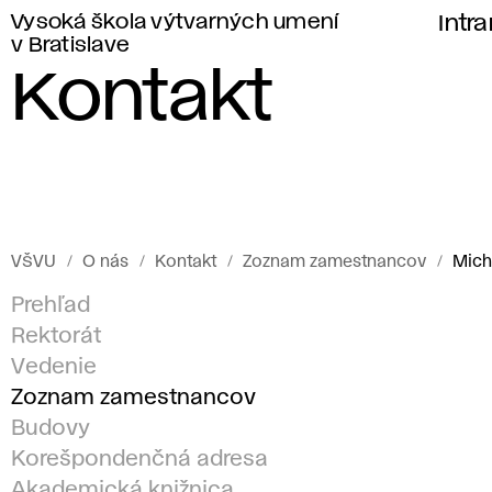
Vysoká škola výtvarných umení
Intr
v Bratislave
Kontakt
VŠVU
O nás
Kontakt
Zoznam zamestnancov
Mich
Prehľad
Rektorát
Vedenie
Zoznam zamestnancov
Budovy
Korešpondenčná adresa
Akademická knižnica