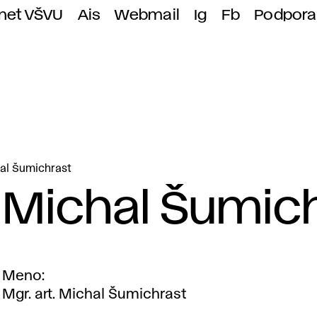
anet VŠVU
Ais
Webmail
Ig
Fb
Podpora
al Šumichrast
Michal Šumic
Meno
Mgr. art. Michal Šumichrast