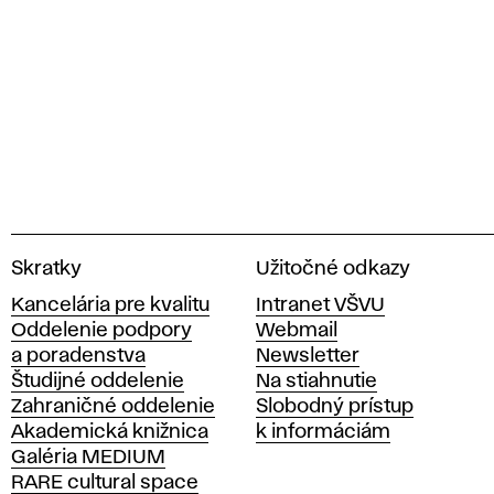
V
Skratky
Užitočné odkazy
y
Kancelária pre kvalitu
Intranet VŠVU
s
Oddelenie podpory
Webmail
o
a poradenstva
Newsletter
k
Študijné oddelenie
Na stiahnutie
á
Zahraničné oddelenie
Slobodný prístup
š
Akademická knižnica
k informáciám
k
Galéria MEDIUM
o
RARE cultural space
l