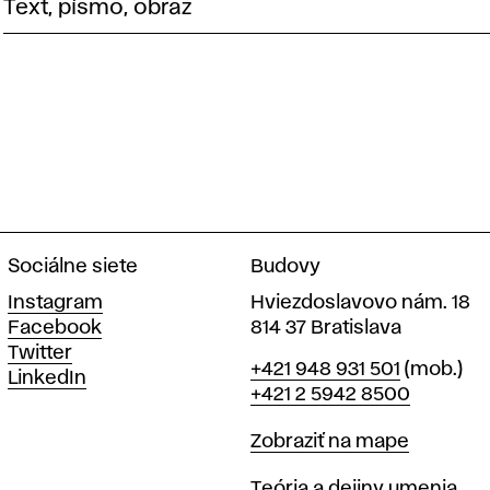
Text, písmo, obraz
Sociálne siete
Budovy
Instagram
Hviezdoslavovo nám. 18
Facebook
814 37 Bratislava
Twitter
Telefón
+421 948 931 501
(mob.)
LinkedIn
+421 2 5942 8500
Mapa
Zobraziť na mape
Katedry
Teória a dejiny umenia