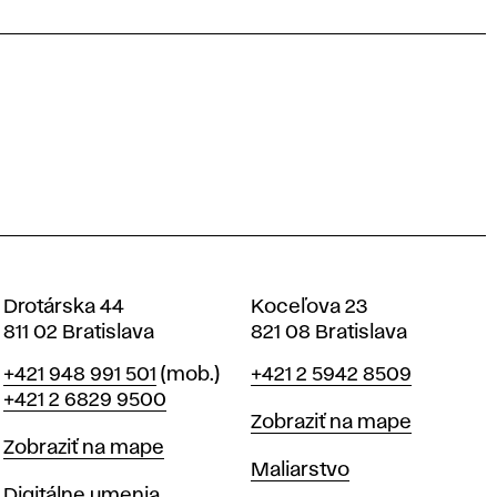
Drotárska 44
Koceľova 23
811 02 Bratislava
821 08 Bratislava
Telefón
Telefón
+421 948 991 501
(mob.)
+421 2 5942 8509
+421 2 6829 9500
Mapa
Zobraziť na mape
Mapa
Zobraziť na mape
Katedry
Maliarstvo
Katedry
Digitálne umenia