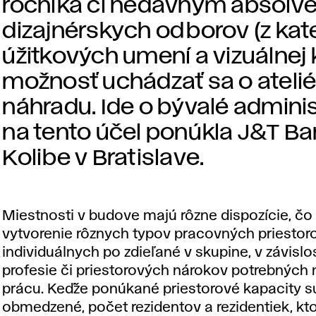
ročníka či nedávnym absolv
dizajnérskych odborov (z kated
úžitkových umení a vizuálnej 
možnosť uchádzať sa o atelié
náhradu. Ide o bývalé adminis
na tento účel ponúkla J&T Ba
Kolibe v Bratislave.
Miestnosti v budove majú rôzne dispozície, č
vytvorenie rôznych typov pracovných priestoro
individuálnych po zdieľané v skupine, v závislo
profesie či priestorových nárokov potrebných 
prácu. Keďže ponúkané priestorové kapacity s
obmedzené, počet rezidentov a rezidentiek, k