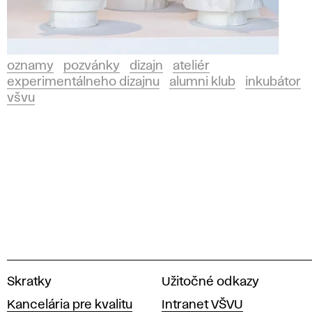
oznamy
pozvánky
dizajn
ateliér
experimentálneho dizajnu
alumni klub
inkubátor
všvu
V
Skratky
Užitočné odkazy
y
Kancelária pre kvalitu
Intranet VŠVU
s