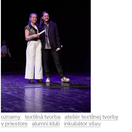
oznamy
textilná tvorba
ateliér textilnej tvorby
v priestore
alumni klub
inkubátor všvu