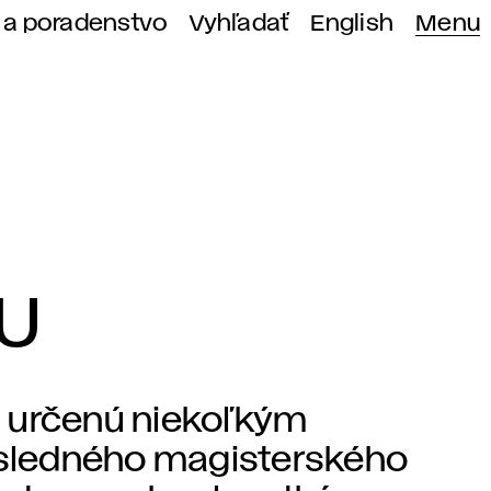
 a poradenstvo
Vyhľadať
English
Menu
VU
u určenú niekoľkým
sledného magisterského