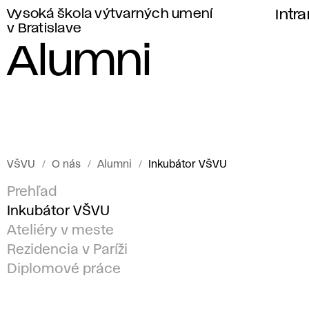
Vysoká škola výtvarných umení
Intr
v Bratislave
Alumni
VŠVU
O nás
Alumni
Inkubátor VŠVU
Prehľad
Inkubátor VŠVU
Ateliéry v meste
Rezidencia v Paríži
Diplomové práce