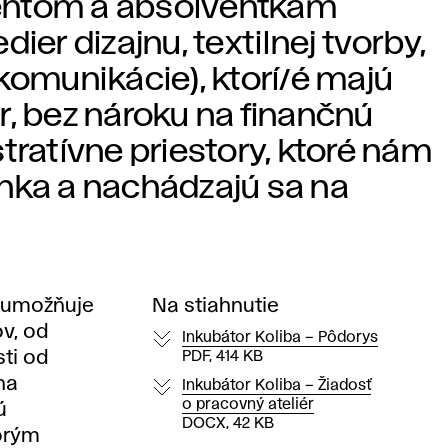
entom a absolventkám
ier dizajnu, textilnej tvorby,
komunikácie), ktorí/é majú
r, bez nároku na finančnú
tratívne priestory, ktoré nám
nka a nachádzajú sa na
o umožňuje
Na stiahnutie
v, od
Inkubátor Koliba – Pôdorys
sti od
PDF, 414 KB
na
Inkubátor Koliba – Žiadosť
o pracovný ateliér
ú
DOCX, 42 KB
torým