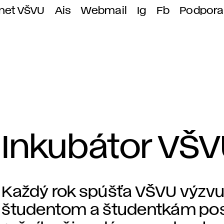
anet VŠVU
Ais
Webmail
Ig
Fb
Podpora
Inkubátor VŠ
Každý rok spúšťa VŠVU výzv
študentom a študentkám po