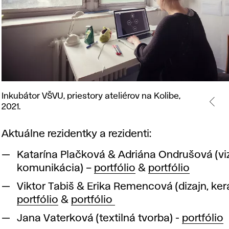
Inkubátor
Inkubátor VŠVU, priestory ateliérov na Kolibe,
VŠVU,
2021.
priestory
ateliérov
Aktuálne rezidentky a rezidenti:
na
Kolibe,
Katarína Plačková & Adriána Ondrušová (vi
2021.
komunikácia) –
portfólio
&
portfólio
Viktor Tabiš & Erika Remencová (dizajn, ker
portfólio
&
portfólio
Jana Vaterková (textilná tvorba) -
portfólio