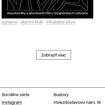
oznamy
alumni klub
inkubátor všvu
Zobraziť viac
Sociálne siete
Budovy
Instagram
Hviezdoslavovo nám. 18