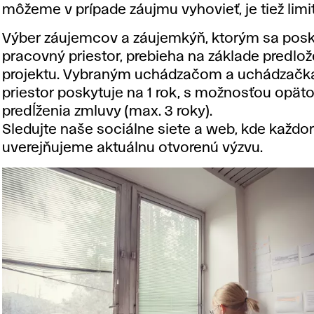
môžeme v prípade záujmu vyhovieť, je tiež limi
Výber záujemcov a záujemkýň, ktorým sa pos
pracovný priestor, prebieha na základe predlo
projektu. Vybraným uchádzačom a uchádzač
priestor poskytuje na 1 rok, s možnosťou opä
predĺženia zmluvy (max. 3 roky).
Sledujte naše sociálne siete a web, kde každo
uverejňujeme aktuálnu otvorenú výzvu.