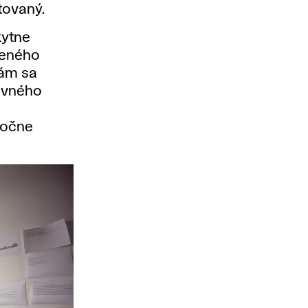
tovaný.
kytne
ženého
kám sa
tovného
ročne