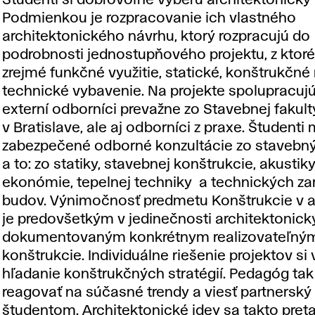
Študenti si dobrovoľne vyberú architektonický 
Podmienkou je rozpracovanie ich vlastného
architektonického návrhu, ktorý rozpracujú do
podrobnosti jednostupňového projektu, z ktoré
zrejmé funkčné využitie, statické, konštrukčné 
technické vybavenie. Na projekte spolupracujú
externí odborníci prevažne zo Stavebnej fakul
v Bratislave, ale aj odborníci z praxe. Študenti
zabezpečené odborné konzultácie zo stavebný
a to: zo statiky, stavebnej konštrukcie, akustik
ekonómie, tepelnej techniky a technických za
budov. Výnimočnosť predmetu Konštrukcie v a
je predovšetkým v jedinečnosti architektonick
dokumentovaným konkrétnym realizovateľný
konštrukcie. Individuálne riešenie projektov si
hľadanie konštrukčných stratégií. Pedagóg ta
reagovať na súčasné trendy a viesť partnerský
študentom. Architektonické idey sa takto pret