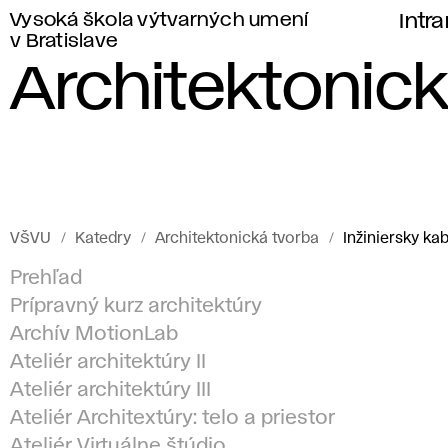
Vysoká škola výtvarných umení
Intr
v Bratislave
Architektonick
VŠVU
Katedry
Architektonická tvorba
Inžiniersky kab
Prehľad
Prípravný kurz architektúry
Archív MotionLab
Ateliér architektúry II
Ateliér architektúry III
Ateliér Architextúry: telo a priestor
Ateliér Virtuálne štúdio