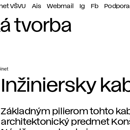
anet VŠVU
Ais
Webmail
Ig
Fb
Podpora
á tvorba
inet
Inžiniersky ka
Základným pilierom tohto kabi
architektonický predmet Konš