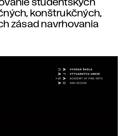
covanie študentských
čných, konštrukčných,
ch zásad navrhovania