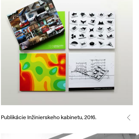
Publikácie
Inžinierskeho
Publikácie Inžinierskeho kabinetu, 2016.
kabinetu,
2016.