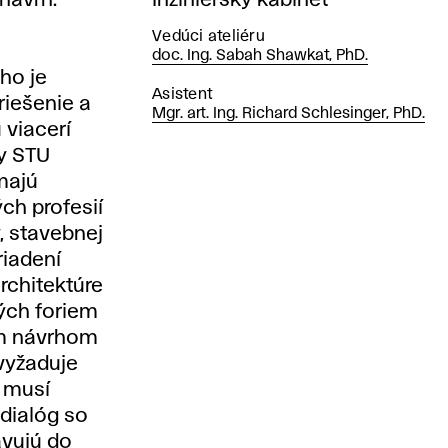
návrh.
Inžiniersky kabinet
Vedúci ateliéru
doc. Ing. Sabah Shawkat, PhD.
ho je
Asistent
riešenie a
Mgr. art. Ing. Richard Schlesinger, PhD.
 viacerí
ty STU
 majú
ch profesií
y, stavebnej
riadení
rchitektúre
ých foriem
m návrhom
 vyžaduje
k musí
 dialóg so
avujú do