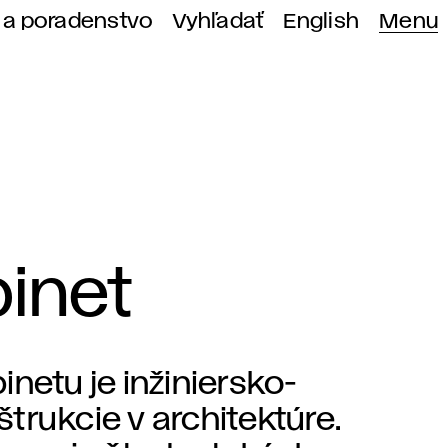
 a poradenstvo
Vyhľadať
English
Menu
binet
netu je inžiniersko-
trukcie v architektúre.