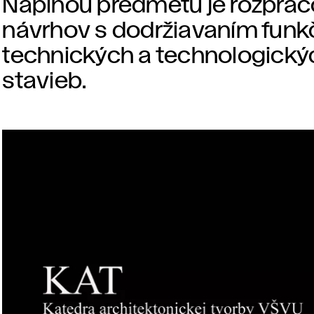
Náplňou predmetu je rozpra
návrhov s dodržiavaním funk
technických a technologický
stavieb.