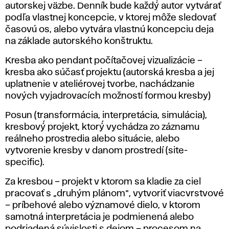
autorskej väzbe. Denník bude každý́ autor vytvárať
podľa vlastnej koncepcie, v ktorej môže sledovať
časovú os, alebo vytvára vlastnú koncepciu deja
na základe autorského konštruktu.
Kresba ako pendant počítačovej vizualizácie –
kresba ako súčasť projektu (autorská kresba a jej
uplatnenie v ateliérovej tvorbe, nachádzanie
nových vyjadrovacích možností formou kresby)
Posun (transformácia, interpretácia, simulácia),
kresbový́ projekt, ktorý́ vychádza zo záznamu
reálneho prostredia alebo situácie, alebo
vytvorenie kresby v danom prostredí (site-
specific).
Za kresbou – projekt v ktorom sa kladie za ciel
pracovať s „druhým plánom“, vytvoriť viacvrstvové
– príbehové alebo významové dielo, v ktorom
samotná interpretácia je podmienená alebo