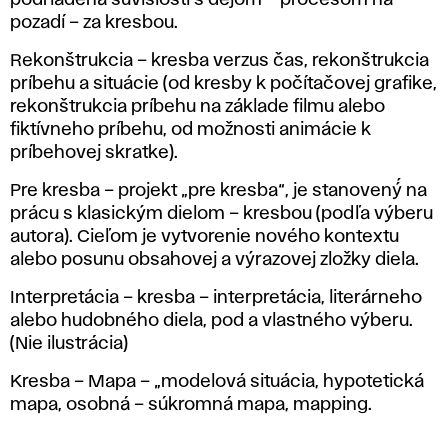
podriadená súvislosti s dejom – procesom na
pozadí – za kresbou.
Rekonštrukcia – kresba verzus čas, rekonštrukcia
príbehu a situácie (od kresby k počítačovej grafike,
rekonštrukcia príbehu na základe filmu alebo
fiktívneho príbehu, od možnosti animácie k
príbehovej skratke).
Pre kresba – projekt „pre kresba“, je stanovený́ na
prácu s klasickým dielom – kresbou (podľa výberu
autora). Cieľom je vytvorenie nového kontextu
alebo posunu obsahovej a výrazovej zložky diela.
Interpretácia – kresba – interpretácia, literárneho
alebo hudobného diela, pod a vlastného výberu.
(Nie ilustrácia)
Kresba – Mapa – „modelová situácia, hypotetická
mapa, osobná – súkromná mapa, mapping.