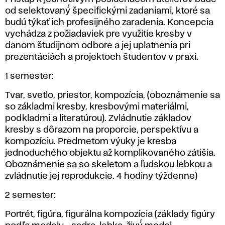
od selektovaný́ špecifickými zadaniami, ktoré sa
budú týkať ich profesijného zaradenia. Koncepcia
vychádza z požiadaviek pre využitie kresby v
danom študijnom odbore a jej uplatnenia pri
prezentáciách a projektoch študentov v praxi.
1 semester:
Tvar, svetlo, priestor, kompozícia, (oboznámenie sa
so základmi kresby, kresbovými materiálmi,
podkladmi a literatúrou). Zvládnutie základov
kresby s dôrazom na proporcie, perspektívu a
kompozíciu. Predmetom výuky je kresba
jednoduchého objektu až komplikovaného zátišia.
Oboznámenie sa so skeletom a ľudskou lebkou a
zvládnutie jej reprodukcie. 4 hodiny týždenne)
2 semester:
Portrét, figúra, figurálna kompozícia (základy figúry