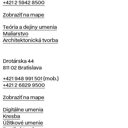
+421 2 5942 8500
a
t
Mapa
Zobraziť na mape
i
s
Katedry
Teória a dejiny umenia
l
Maliarstvo
a
Architektonická tvorba
v
e
Drotárska 44
811 02 Bratislava
Telefón
+421 948 991 501
(mob.)
+421 2 6829 9500
Mapa
Zobraziť na mape
Katedry
Digitálne umenia
Kresba
Úžitkové umenie