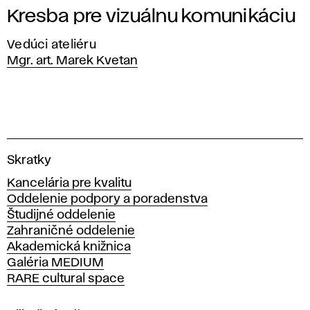
Kresba pre vizuálnu komunikáciu
Vedúci ateliéru
Mgr. art. Marek Kvetan
V
Skratky
y
Kancelária pre kvalitu
s
Oddelenie podpory a poradenstva
o
Študijné oddelenie
k
Zahraničné oddelenie
á
Akademická knižnica
š
Galéria MEDIUM
k
RARE cultural space
o
l