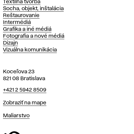
Textilná tvorba
Socha, objekt, inštalácia
Reštaurovanie
Intermédiá
Grafika a iné médiá
Fotografia a nové médiá
Dizajn
Vizuálna komunikácia
Koceľova 23
821 08 Bratislava
Telefón
+421 2 5942 8509
Mapa
Zobraziť na mape
Katedry
Maliarstvo