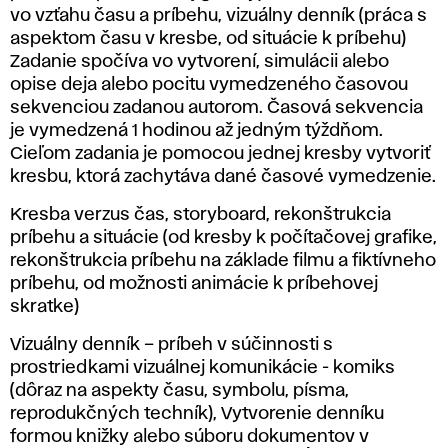
vo vzťahu času a príbehu, vizuálny denník (práca s
aspektom času v kresbe, od situácie k príbehu)
Zadanie spočíva vo vytvorení, simulácii alebo
opise deja alebo pocitu vymedzeného časovou
sekvenciou zadanou autorom. Časová sekvencia
je vymedzená 1 hodinou až jedným týždňom.
Cieľom zadania je pomocou jednej kresby vytvoriť
kresbu, ktorá zachytáva dané časové vymedzenie.
Kresba verzus čas, storyboard, rekonštrukcia
príbehu a situácie (od kresby k počítačovej grafike,
rekonštrukcia príbehu na základe filmu a fiktívneho
príbehu, od možnosti animácie k príbehovej
skratke)
Vizuálny denník – príbeh v súčinnosti s
prostriedkami vizuálnej komunikácie - komiks
(dôraz na aspekty času, symbolu, písma,
reprodukčných techník), Vytvorenie denníku
formou knižky alebo súboru dokumentov v