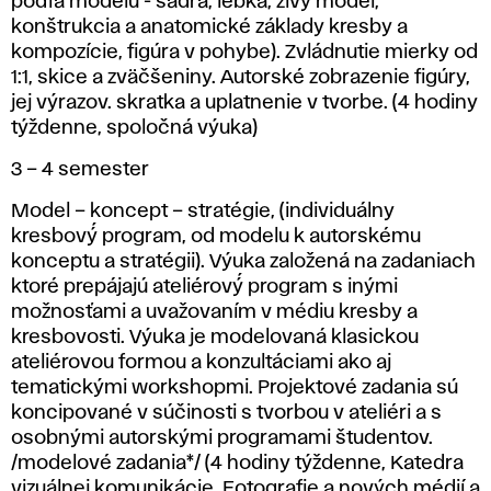
podľa modelu - sadra, lebka, živý́ model,
konštrukcia a anatomické základy kresby a
kompozície, figúra v pohybe). Zvládnutie mierky od
1:1, skice a zväčšeniny. Autorské zobrazenie figúry,
jej výrazov. skratka a uplatnenie v tvorbe. (4 hodiny
týždenne, spoločná výuka)
3 – 4 semester
Model – koncept – stratégie, (individuálny
kresbový́ program, od modelu k autorskému
konceptu a stratégii). Výuka založená na zadaniach
ktoré prepájajú ateliérový́ program s inými
možnosťami a uvažovaním v médiu kresby a
kresbovosti. Výuka je modelovaná klasickou
ateliérovou formou a konzultáciami ako aj
tematickými workshopmi. Projektové zadania sú
koncipované v súčinosti s tvorbou v ateliéri a s
osobnými autorskými programami študentov.
/modelové zadania*/ (4 hodiny týždenne, Katedra
vizuálnej komunikácie, Fotografie a nových médií a