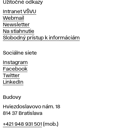
a
Užitočné odkazy
v
Intranet VŠVU
ý
Webmail
t
Newsletter
v
Na stiahnutie
a
Slobodný prístup k informáciám
r
n
Sociálne siete
ý
c
Instagram
h
Facebook
u
Twitter
m
LinkedIn
e
n
Budovy
í
v
Hviezdoslavovo nám. 18
814 37 Bratislava
B
Telefón
+421 948 931 501
(mob.)
r