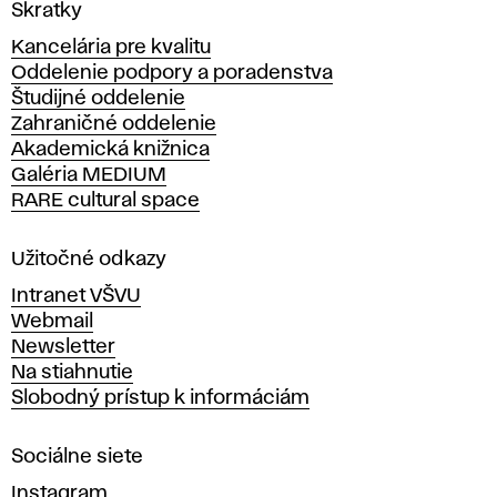
V
Skratky
y
Kancelária pre kvalitu
s
Oddelenie podpory a poradenstva
o
Študijné oddelenie
k
Zahraničné oddelenie
á
Akademická knižnica
š
Galéria MEDIUM
k
RARE cultural space
o
l
a
Užitočné odkazy
v
Intranet VŠVU
ý
Webmail
t
Newsletter
v
Na stiahnutie
a
Slobodný prístup k informáciám
r
n
Sociálne siete
ý
c
Instagram