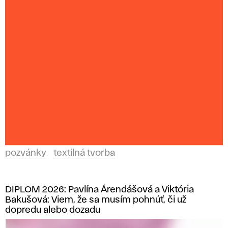
i
l
n
á
t
v
o
pozvánky
textilná tvorba
r
b
DIPLOM 2026: Pavlína Árendášová a Viktória
Bakušová: Viem, že sa musím pohnúť, či už
a
dopredu alebo dozadu