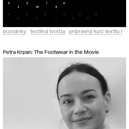
pozvánky
textilná tvorba
prípravný kurz textilu 1
Petra Krpan: The Footwear in the Movie