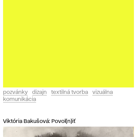
pozvánky
dizajn
textilná tvorba
vizuálna
komunikácia
Viktória Bakušová: Povol(n)iť