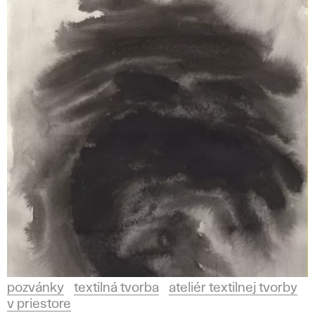
pozvánky
textilná tvorba
ateliér textilnej tvorby
v priestore