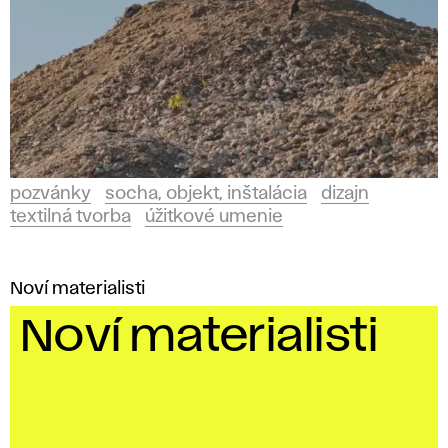
pozvánky
socha, objekt, inštalácia
dizajn
textilná tvorba
úžitkové umenie
Noví materialisti
Noví materialisti