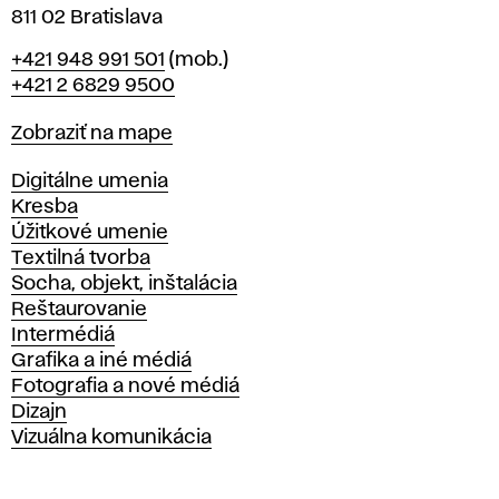
811 02 Bratislava
Telefón
+421 948 991 501
(mob.)
+421 2 6829 9500
Mapa
Zobraziť na mape
Katedry
Digitálne umenia
Kresba
Úžitkové umenie
Textilná tvorba
Socha, objekt, inštalácia
Reštaurovanie
Intermédiá
Grafika a iné médiá
Fotografia a nové médiá
Dizajn
Vizuálna komunikácia