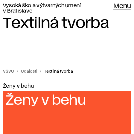
Vysoká škola výtvarných umení
Menu
v Bratislave
Textilná tvorba
VŠVU
Udalosti
Textilná tvorba
Udalosti
T
Ženy v behu
Vysokej
e
Ženy v behu
školy
výtvarných
x
umení
t
v Bratislave.