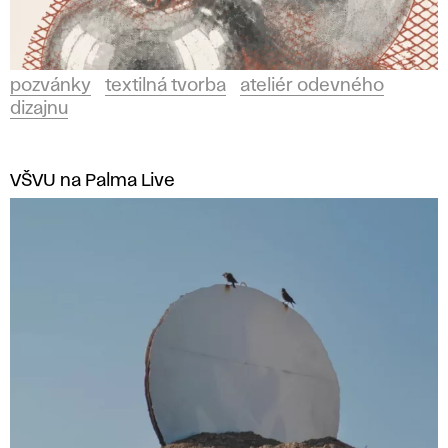
pozvánky
textilná tvorba
ateliér odevného
dizajnu
VŠVU na Palma Live