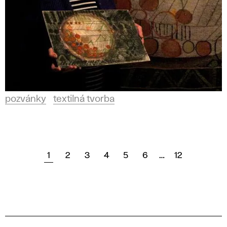
pozvánky
textilná tvorba
1
2
3
4
5
6
…
12