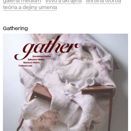
galéria medium
všvu a ukrajina
textilná tvorba
teória a dejiny umenia
Gathering