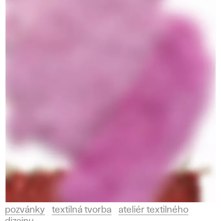
pozvánky
textilná tvorba
ateliér textilného