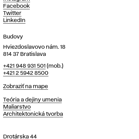
h
Facebook
u
Twitter
m
LinkedIn
e
n
Budovy
í
v
Hviezdoslavovo nám. 18
814 37 Bratislava
B
Telefón
+421 948 931 501
(mob.)
r
+421 2 5942 8500
a
t
Mapa
Zobraziť na mape
i
s
Katedry
Teória a dejiny umenia
l
Maliarstvo
a
Architektonická tvorba
v
e
Drotárska 44