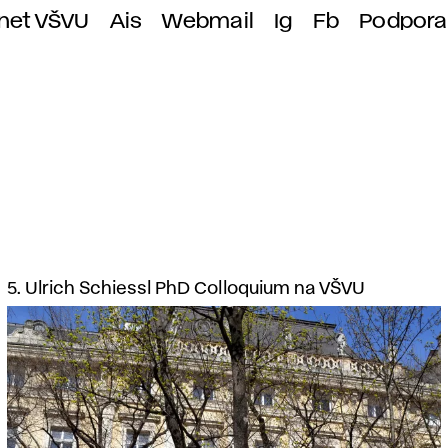
anet VŠVU
Ais
Webmail
Ig
Fb
Podpora
5. Ulrich Schiessl PhD Colloquium na VŠVU