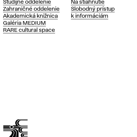
Študijné oddelenie
Na stiahnutie
á
Zahraničné oddelenie
Slobodný prístup
š
Akademická knižnica
k informáciám
k
Galéria MEDIUM
o
RARE cultural space
l
a
v
ý
t
v
a
r
n
ý
c
h
u
m
e
n