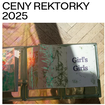
n
CENY REKTORKY
i
2025
e