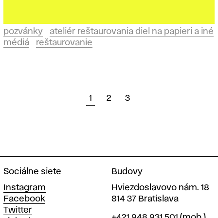
pozvánky
ateliér reštaurovania diel na papieri a iné
médiá
reštaurovanie
1
2
3
Sociálne siete
Budovy
Instagram
Hviezdoslavovo nám. 18
Facebook
814 37 Bratislava
Twitter
Telefón
+421 948 931 501
(mob.)