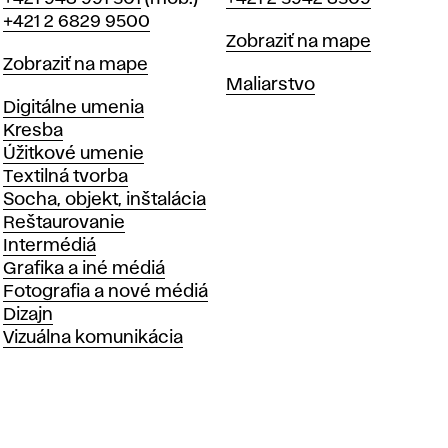
+421 2 6829 9500
Mapa
Zobraziť na mape
Mapa
Zobraziť na mape
Katedry
Maliarstvo
Katedry
Digitálne umenia
Kresba
Úžitkové umenie
Textilná tvorba
Socha, objekt, inštalácia
Reštaurovanie
Intermédiá
Grafika a iné médiá
Fotografia a nové médiá
Dizajn
Vizuálna komunikácia