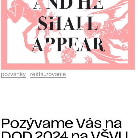
pozvánky
reštaurovanie
Pozývame Vás na
DOD 2024 na VŠVU