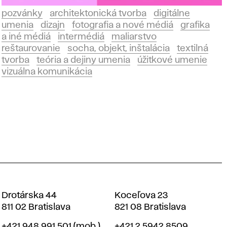
pozvánky
architektonická tvorba
digitálne
umenia
dizajn
fotografia a nové médiá
grafika
a iné médiá
intermédiá
maliarstvo
reštaurovanie
socha, objekt, inštalácia
textilná
tvorba
teória a dejiny umenia
úžitkové umenie
vizuálna komunikácia
Drotárska 44
Koceľova 23
811 02 Bratislava
821 08 Bratislava
Telefón
Telefón
+421 948 991 501
(mob.)
+421 2 5942 8509