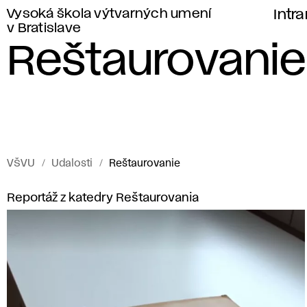
Vysoká škola výtvarných umení
Intr
v Bratislave
Reštaurovanie
VŠVU
Udalosti
Reštaurovanie
Udalosti
R
Reportáž z katedry Reštaurovania
Vysokej
e
školy
výtvarných
š
umení