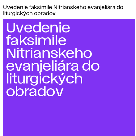
Uvedenie faksimile Nitrianskeho evanjeliára do
liturgických obradov
Uvedenie
faksimile
Nitrianskeho
evanjeliára do
liturgických
obradov