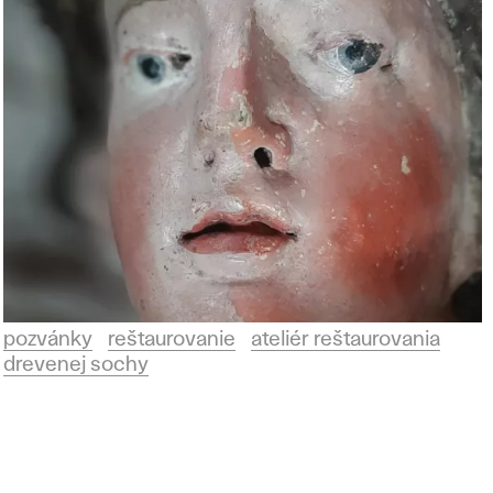
pozvánky
reštaurovanie
ateliér reštaurovania
drevenej sochy