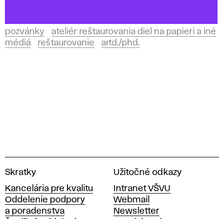
pozvánky
ateliér reštaurovania diel na papieri a iné
médiá
reštaurovanie
artd./phd.
V
Skratky
Užitočné odkazy
y
Kancelária pre kvalitu
Intranet VŠVU
s
Oddelenie podpory
Webmail
o
a poradenstva
Newsletter
k