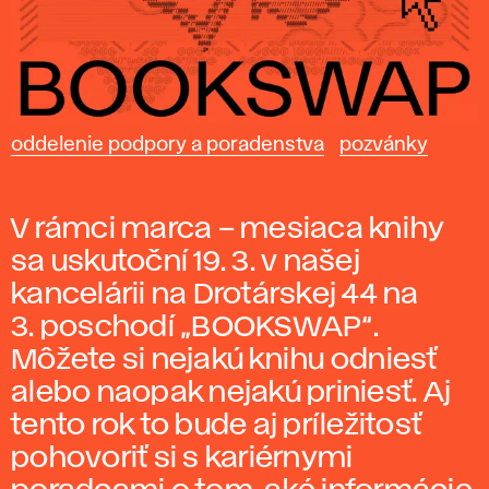
oddelenie podpory a poradenstva
pozvánky
V rámci marca – mesiaca knihy
sa uskutoční 19. 3. v našej
kancelárii na Drotárskej 44 na
3. poschodí „BOOKSWAP“.
Môžete si nejakú knihu odniesť
alebo naopak nejakú priniesť. Aj
tento rok to bude aj príležitosť
pohovoriť si s kariérnymi