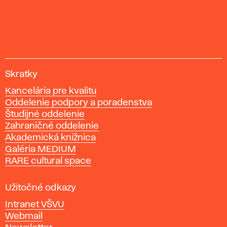
V
Skratky
y
Kancelária pre kvalitu
s
Oddelenie podpory a poradenstva
o
Študijné oddelenie
k
Zahraničné oddelenie
á
Akademická knižnica
š
Galéria MEDIUM
k
RARE cultural space
o
l
a
Užitočné odkazy
v
Intranet VŠVU
ý
Webmail
t