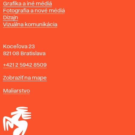
Grafika a iné médiá
Fotografia a nové médiá
Dizajn
Vizuálna komunikácia
Koceľova 23
821 08 Bratislava
Telefón
+421 2 5942 8509
Mapa
Zobraziť na mape
Katedry
Maliarstvo