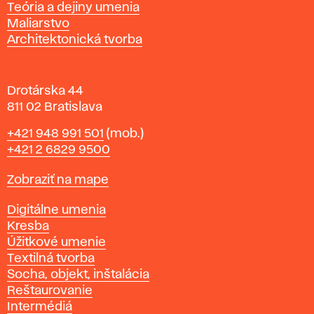
s
Katedry
Teória a dejiny umenia
l
Maliarstvo
a
Architektonická tvorba
v
e
Drotárska 44
811 02 Bratislava
Telefón
+421 948 991 501
(mob.)
+421 2 6829 9500
Mapa
Zobraziť na mape
Katedry
Digitálne umenia
Kresba
Úžitkové umenie
Textilná tvorba
Socha, objekt, inštalácia
Reštaurovanie
Intermédiá