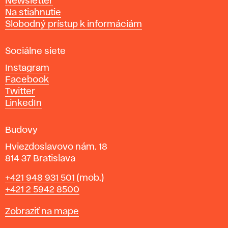
Newsletter
v
Na stiahnutie
a
Slobodný prístup k informáciám
r
n
Sociálne siete
ý
c
Instagram
h
Facebook
u
Twitter
m
LinkedIn
e
n
Budovy
í
v
Hviezdoslavovo nám. 18
814 37 Bratislava
B
Telefón
+421 948 931 501
(mob.)
r
+421 2 5942 8500
a
t
Mapa
Zobraziť na mape
i