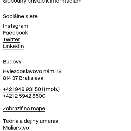
Slobodný prístup k informáciám
r
n
Sociálne siete
ý
c
Instagram
h
Facebook
u
Twitter
m
LinkedIn
e
n
Budovy
í
v
Hviezdoslavovo nám. 18
814 37 Bratislava
B
Telefón
+421 948 931 501
(mob.)
r
+421 2 5942 8500
a
t
Mapa
Zobraziť na mape
i
s
Katedry
Teória a dejiny umenia
l
Maliarstvo