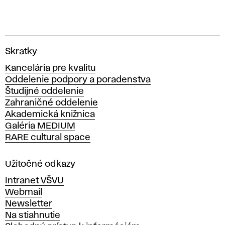
V
Skratky
y
Kancelária pre kvalitu
s
Oddelenie podpory a poradenstva
o
Študijné oddelenie
k
Zahraničné oddelenie
á
Akademická knižnica
š
Galéria MEDIUM
k
RARE cultural space
o
l
a
Užitočné odkazy
v
Intranet VŠVU
ý
Webmail
t
Newsletter
v
Na stiahnutie
a