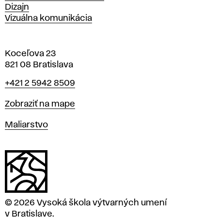
Dizajn
Vizuálna komunikácia
Koceľova 23
821 08 Bratislava
Telefón
+421 2 5942 8509
Mapa
Zobraziť na mape
Katedry
Maliarstvo
© 2026 Vysoká škola výtvarných umení
v Bratislave.