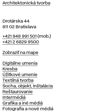
a
Architektonická tvorba
v
e
Drotárska 44
811 02 Bratislava
Telefón
+421 948 991 501
(mob.)
+421 2 6829 9500
Mapa
Zobraziť na mape
Katedry
Digitálne umenia
Kresba
Úžitkové umenie
Textilná tvorba
Socha, objekt, inštalácia
Reštaurovanie
Intermédiá
Grafika a iné médiá
Fotografia a nové médiá