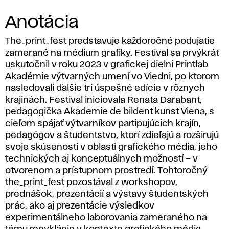
Anotácia
The_print_fest predstavuje každoročné podujatie
zamerané na médium grafiky. Festival sa prvýkrát
uskutočnil v roku 2023 v grafickej dielni Printlab
Akadémie výtvarných umení vo Viedni, po ktorom
nasledovali ďalšie tri úspešné edície v rôznych
krajinách. Festival iniciovala Renata Darabant,
pedagogička Akademie de bildent kunst Viena, s
cieľom spájať výtvarníkov partipujúcich krajín,
pedagógov a študentstvo, ktorí zdieľajú a rozširujú
svoje skúsenosti v oblasti grafického média, jeho
technických aj konceptuálnych možností – v
otvorenom a prístupnom prostredí. Tohtoročný
the_print_fest
pozostával z workshopov,
prednášok, prezentácií a výstavy študentských
prác, ako aj prezentácie výsledkov
experimentálneho laborovania zameraného na