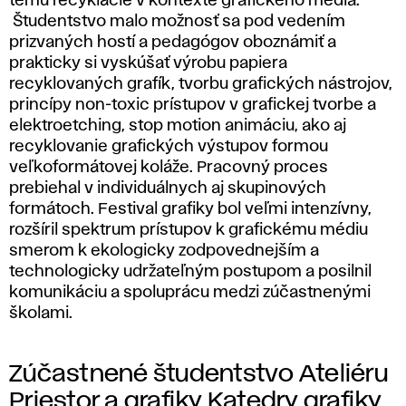
tému recyklácie v kontexte grafického média.
Študentstvo malo možnosť sa pod vedením
prizvaných hostí a pedagógov oboznámiť a
prakticky si vyskúšať výrobu papiera
recyklovaných grafík, tvorbu grafických nástrojov,
princípy
non-toxic
prístupov v grafickej tvorbe a
elektroetching, stop motion animáciu, ako aj
recyklovanie grafických výstupov formou
veľkoformátovej koláže. Pracovný proces
prebiehal v individuálnych aj skupinových
formátoch. Festival grafiky bol veľmi intenzívny,
rozšíril spektrum prístupov k grafickému médiu
smerom k ekologicky zodpovednejším a
technologicky udržateľným postupom a posilnil
komunikáciu a spoluprácu medzi zúčastnenými
školami.
Zúčastnené študentstvo Ateliéru
Priestor a grafiky Katedry grafiky