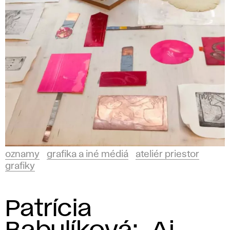
i
é
r
P
r
i
e
oznamy
grafika a iné médiá
ateliér priestor
s
grafiky
t
Patrícia
o