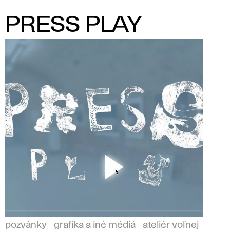
PRESS PLAY
pozvánky
grafika a iné médiá
ateliér voľnej