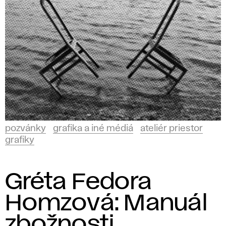
pozvánky
grafika a iné médiá
ateliér priestor
grafiky
Gréta Fedora
Homzová: Manuál
zbožnosti