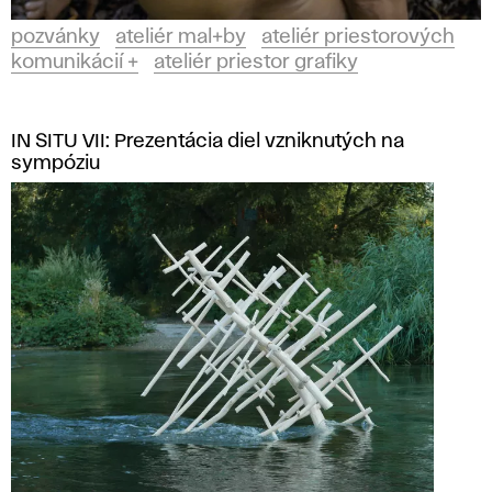
pozvánky
ateliér mal+by
ateliér priestorových
komunikácií +
ateliér priestor grafiky
IN SITU VII: Prezentácia diel vzniknutých na
sympóziu