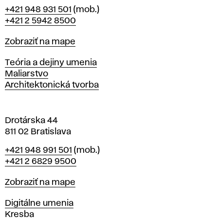
B
Telefón
+421 948 931 501
(mob.)
r
+421 2 5942 8500
a
t
Mapa
Zobraziť na mape
i
s
Katedry
Teória a dejiny umenia
l
Maliarstvo
a
Architektonická tvorba
v
e
Drotárska 44
811 02 Bratislava
Telefón
+421 948 991 501
(mob.)
+421 2 6829 9500
Mapa
Zobraziť na mape
Katedry
Digitálne umenia
Kresba