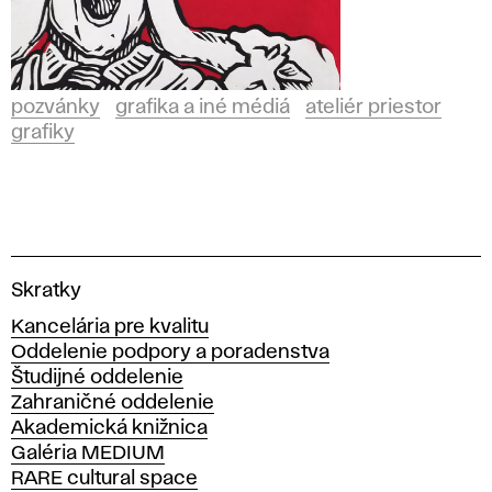
pozvánky
grafika a iné médiá
ateliér priestor
grafiky
V
Skratky
y
Kancelária pre kvalitu
s
Oddelenie podpory a poradenstva
o
Študijné oddelenie
k
Zahraničné oddelenie
á
Akademická knižnica
š
Galéria MEDIUM
k
RARE cultural space
o