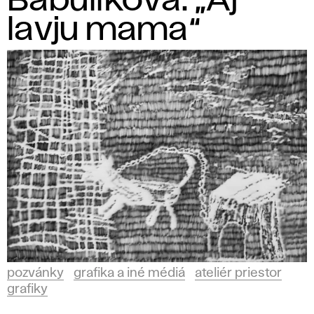
Babulíková: „Aj
r
lavju mama“
g
r
a
f
i
k
y
pozvánky
grafika a iné médiá
ateliér priestor
grafiky