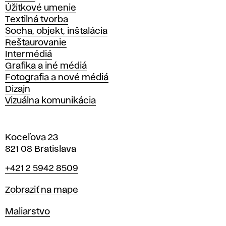
Úžitkové umenie
Textilná tvorba
Socha, objekt, inštalácia
Reštaurovanie
Intermédiá
Grafika a iné médiá
Fotografia a nové médiá
Dizajn
Vizuálna komunikácia
Koceľova 23
821 08 Bratislava
Telefón
+421 2 5942 8509
Mapa
Zobraziť na mape
Katedry
Maliarstvo