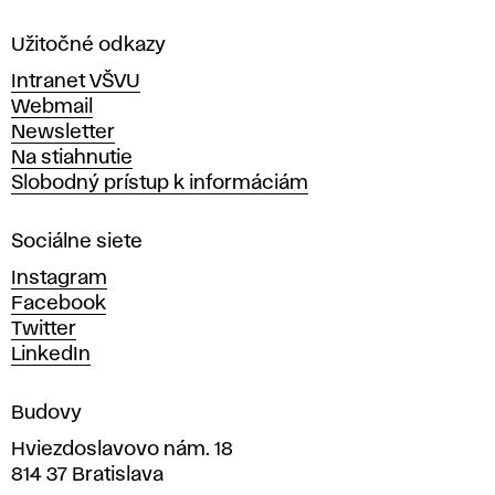
l
a
Užitočné odkazy
v
Intranet VŠVU
ý
Webmail
t
Newsletter
v
Na stiahnutie
a
Slobodný prístup k informáciám
r
n
Sociálne siete
ý
c
Instagram
h
Facebook
u
Twitter
m
LinkedIn
e
n
Budovy
í
v
Hviezdoslavovo nám. 18
814 37 Bratislava