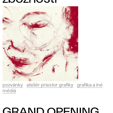
pozvánky
ateliér priestor grafiky
grafika a iné
médiá
GRAND OPENING