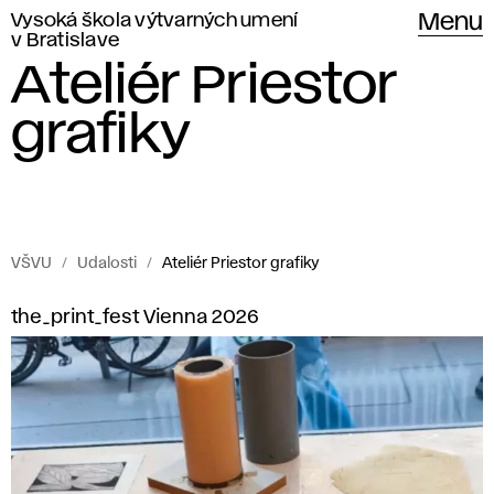
Vysoká škola výtvarných umení
Menu
v Bratislave
Ateliér Priestor
grafiky
VŠVU
Udalosti
Ateliér Priestor grafiky
Udalosti
A
the_print_fest Vienna 2026
Vysokej
t
školy
výtvarných
e
umení
l
v Bratislave.