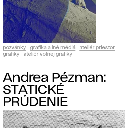
pozvánky
grafika a iné médiá
ateliér priestor
grafiky
ateliér voľnej grafiky
Andrea Pézman:
STATICKÉ
PRÚDENIE