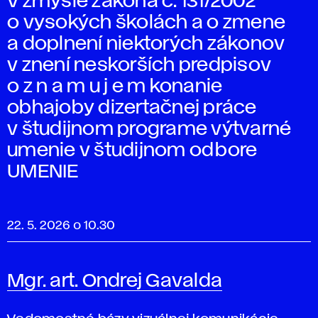
V zmysle zákona č. 131/2002
o vysokých školách a o zmene
a doplnení niektorých zákonov
v znení neskorších predpisov
o z n a m u j e m konanie
obhajoby dizertačnej práce
v študijnom programe výtvarné
umenie v študijnom odbore
UMENIE
22. 5. 2026 o 10.30
Mgr. art. Ondrej Gavalda