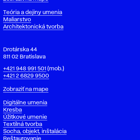
i
s
Katedry
Teória a dejiny umenia
l
Maliarstvo
a
Architektonická tvorba
v
e
Drotárska 44
811 02 Bratislava
Telefón
+421 948 991 501
(mob.)
+421 2 6829 9500
Mapa
Zobraziť na mape
Katedry
Digitálne umenia
Kresba
Úžitkové umenie
Textilná tvorba
Socha, objekt, inštalácia
Reštaurovanie