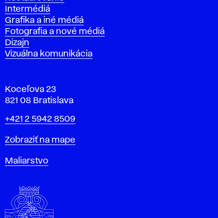
Intermédiá
Grafika a iné médiá
Fotografia a nové médiá
Dizajn
Vizuálna komunikácia
Koceľova 23
821 08 Bratislava
Telefón
+421 2 5942 8509
Mapa
Zobraziť na mape
Katedry
Maliarstvo