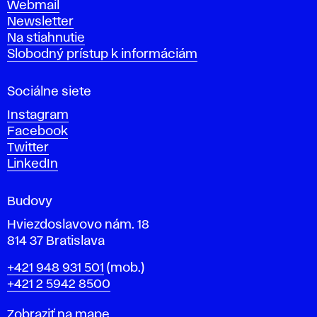
Webmail
t
Newsletter
v
Na stiahnutie
a
Slobodný prístup k informáciám
r
n
Sociálne siete
ý
c
Instagram
h
Facebook
u
Twitter
m
LinkedIn
e
n
Budovy
í
v
Hviezdoslavovo nám. 18
814 37 Bratislava
B
Telefón
+421 948 931 501
(mob.)
r
+421 2 5942 8500
a
t
Mapa
Zobraziť na mape