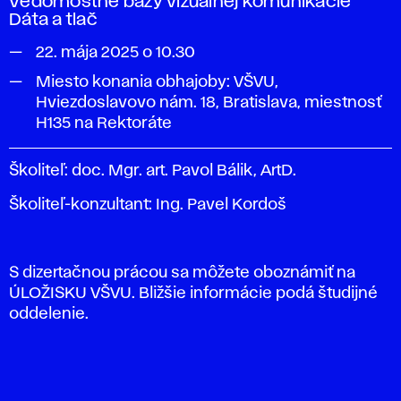
Vedomostné bázy vizuálnej komunikácie
Dáta a tlač
22. mája 2025 o 10.30
Miesto konania obhajoby: VŠVU,
Hviezdoslavovo nám. 18, Bratislava, miestnosť
H135 na Rektoráte
Školiteľ: doc. Mgr. art. Pavol Bálik, ArtD.
Školiteľ-konzultant: Ing. Pavel Kordoš
S dizertačnou prácou sa môžete oboznámiť na
ÚLOŽISKU VŠVU. Bližšie informácie podá študijné
oddelenie.