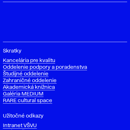
V
Skratky
y
Kancelária pre kvalitu
s
Oddelenie podpory a poradenstva
o
Študijné oddelenie
k
Zahraničné oddelenie
á
Akademická knižnica
š
Galéria MEDIUM
k
RARE cultural space
o
l
a
Užitočné odkazy
v
Intranet VŠVU
ý