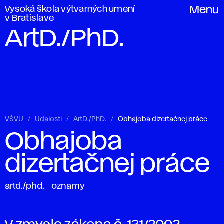
Vysoká škola výtvarných umení
Menu
v Bratislave
ArtD./PhD.
VŠVU
Udalosti
ArtD./PhD.
Obhajoba dizertačnej práce
Obhajoba
dizertačnej práce
artd./phd.
oznamy