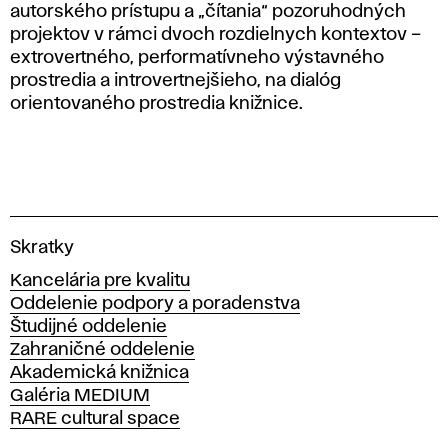
autorského prístupu a „čítania“ pozoruhodných
projektov v rámci dvoch rozdielnych kontextov –
extrovertného, performatívneho výstavného
prostredia a introvertnejšieho, na dialóg
orientovaného prostredia knižnice.
V
Skratky
y
Kancelária pre kvalitu
s
Oddelenie podpory a poradenstva
o
Študijné oddelenie
k
Zahraničné oddelenie
á
Akademická knižnica
š
Galéria MEDIUM
k
RARE cultural space
o
l