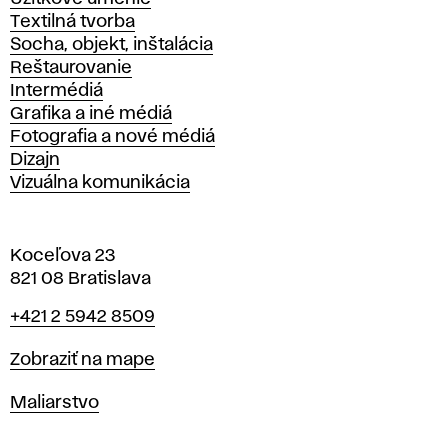
Textilná tvorba
Socha, objekt, inštalácia
Reštaurovanie
Intermédiá
Grafika a iné médiá
Fotografia a nové médiá
Dizajn
Vizuálna komunikácia
Koceľova 23
821 08 Bratislava
Telefón
+421 2 5942 8509
Mapa
Zobraziť na mape
Katedry
Maliarstvo