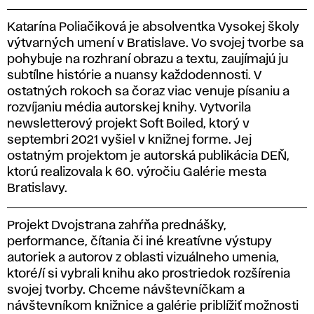
Katarína Poliačiková je absolventka Vysokej školy
výtvarných umení v Bratislave. Vo svojej tvorbe sa
pohybuje na rozhraní obrazu a textu, zaujímajú ju
subtílne histórie a nuansy každodennosti. V
ostatných rokoch sa čoraz viac venuje písaniu a
rozvíjaniu média autorskej knihy. Vytvorila
newsletterový projekt Soft Boiled, ktorý v
septembri 2021 vyšiel v knižnej forme. Jej
ostatným projektom je autorská publikácia DEŇ,
ktorú realizovala k 60. výročiu Galérie mesta
Bratislavy.
Projekt Dvojstrana zahŕňa prednášky,
performance, čítania či iné kreatívne výstupy
autoriek a autorov z oblasti vizuálneho umenia,
ktoré/í si vybrali knihu ako prostriedok rozšírenia
svojej tvorby. Chceme návštevníčkam a
návštevníkom knižnice a galérie priblížiť možnosti