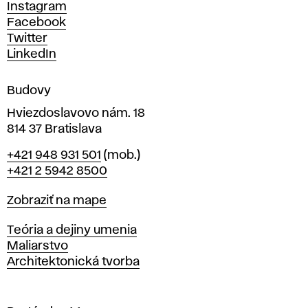
c
Instagram
h
Facebook
u
Twitter
m
LinkedIn
e
n
Budovy
í
v
Hviezdoslavovo nám. 18
814 37 Bratislava
B
Telefón
+421 948 931 501
(mob.)
r
+421 2 5942 8500
a
t
Mapa
Zobraziť na mape
i
s
Katedry
Teória a dejiny umenia
l
Maliarstvo
a
Architektonická tvorba
v
e