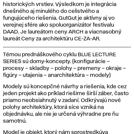
historických vrstiev. Výsledkom je integrácia
dnešného aj minulého do celistvého a
fungujúceho riešenia. GutGut je aktívny aj vo
verejnej sfére ako spoluorganizátor festivalu
DAAD. Je laureátom ceny ARCH a viacnasobný
laureát Ceny za architektúru CE-ZA-AR.
Témou prednáškového cyklu BLUE LECTURE
SERIES sú domy-koncepty. (konfigurácie –
procesy – skladby – polohy – premeny – okraje –
figúry – utajenia – anarchitektúra – modely)
Modely sú koncepčné návrhy a riešenia, kde cez
jeden projekt ako príklad riešime širší záber, často
priamo neobsiahnutý v zadaní. Odkrývajú nové
polohy architektúry, ktorá síce vzniká na
objednávku, ale nie je určená výhradne pre ňu
samotnú.
Model je objekt, ktorý nám sprostredkúva