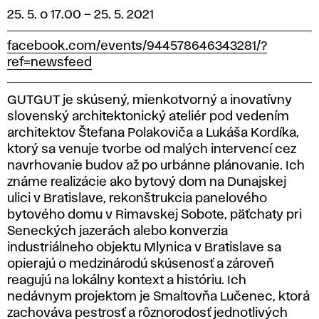
25. 5. o 17.00
–
25. 5. 2021
facebook.com/events/944578646343281/?
ref=newsfeed
GUTGUT je skúsený, mienkotvorný a inovatívny
slovenský architektonický ateliér pod vedením
architektov Štefana Polakoviča a Lukáša Kordíka,
ktorý sa venuje tvorbe od malých intervencí cez
navrhovanie budov až po urbánne plánovanie. Ich
známe realizácie ako bytový dom na Dunajskej
ulici v Bratislave, rekonštrukcia panelového
bytového domu v Rimavskej Sobote, päťchaty pri
Seneckých jazerách alebo konverzia
industriálneho objektu Mlynica v Bratislave sa
opierajú o medzinárodú skúsenosť a zároveň
reagujú na lokálny kontext a históriu. Ich
nedávnym projektom je Smaltovňa Lučenec, ktorá
zachováva pestrosť a rôznorodosť jednotlivých