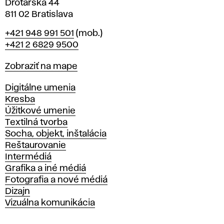
Drotárska 44
811 02 Bratislava
Telefón
+421 948 991 501
(mob.)
+421 2 6829 9500
Mapa
Zobraziť na mape
Katedry
Digitálne umenia
Kresba
Úžitkové umenie
Textilná tvorba
Socha, objekt, inštalácia
Reštaurovanie
Intermédiá
Grafika a iné médiá
Fotografia a nové médiá
Dizajn
Vizuálna komunikácia