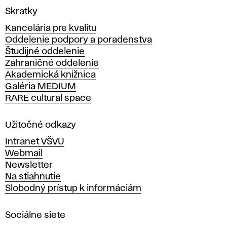
V
Skratky
y
Kancelária pre kvalitu
s
Oddelenie podpory a poradenstva
o
Študijné oddelenie
k
Zahraničné oddelenie
á
Akademická knižnica
š
Galéria MEDIUM
k
RARE cultural space
o
l
a
Užitočné odkazy
v
Intranet VŠVU
ý
Webmail
t
Newsletter
v
Na stiahnutie
a
Slobodný prístup k informáciám
r
n
Sociálne siete
ý