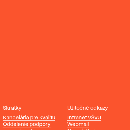
V
Skratky
Užitočné odkazy
y
Kancelária pre kvalitu
Intranet VŠVU
s
Oddelenie podpory
Webmail
o