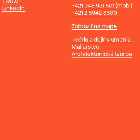
Twitter
Telefón
+421 948 931 501
(mob.)
LinkedIn
+421 2 5942 8500
Mapa
Zobraziť na mape
Katedry
Teória a dejiny umenia
Maliarstvo
Architektonická tvorba