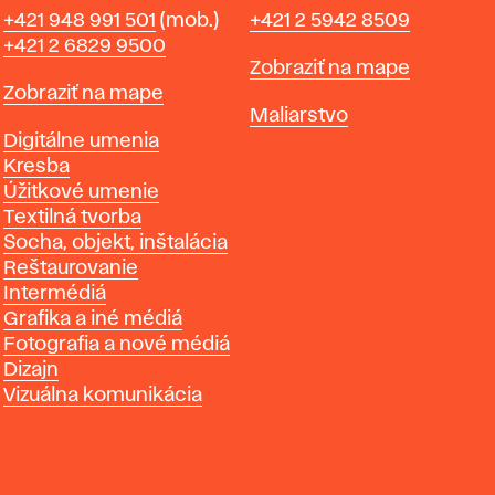
Telefón
Telefón
+421 948 991 501
(mob.)
+421 2 5942 8509
+421 2 6829 9500
Mapa
Zobraziť na mape
Mapa
Zobraziť na mape
Katedry
Maliarstvo
Katedry
Digitálne umenia
Kresba
Úžitkové umenie
Textilná tvorba
Socha, objekt, inštalácia
Reštaurovanie
Intermédiá
Grafika a iné médiá
Fotografia a nové médiá
Dizajn
Vizuálna komunikácia