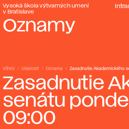
Vysoká škola výtvarných umení
Intr
v Bratislave
Oznamy
VŠVU
Udalosti
Oznamy
Zasadnutie Akademického sen
Zasadnutie 
senátu pondelo
09:00