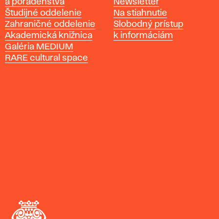
a poradenstva
Newsletter
k
Študijné oddelenie
Na stiahnutie
á
Zahraničné oddelenie
Slobodný prístup
š
Akademická knižnica
k informáciám
k
Galéria MEDIUM
o
RARE cultural space
l
a
v
ý
t
v
a
r
n
ý
c
h
u
m
e