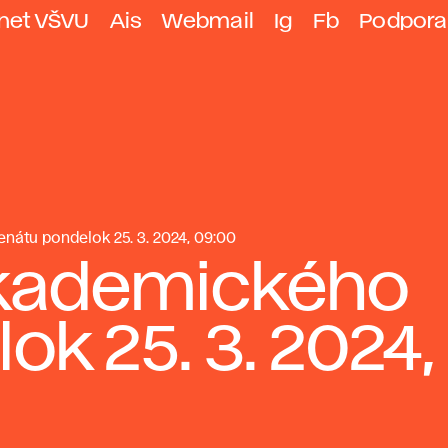
anet VŠVU
Ais
Webmail
Ig
Fb
Podpora
átu pondelok 25. 3. 2024, 09:00
Akademického
k 25. 3. 2024,