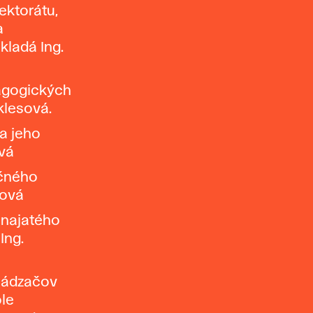
ektorátu,
a
kladá Ing.
agogických
klesová.
 a jeho
ová
ačného
sová
enajatého
Ing.
chádzačov
ole