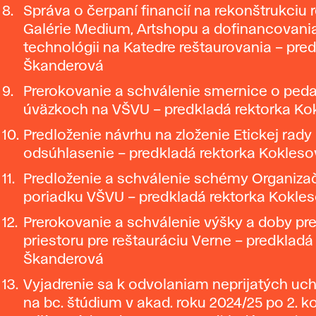
Správa o čerpaní financií na rekonštrukciu r
Galérie Medium, Artshopu a dofinancovani
technológii na Katedre reštaurovania – pred
Škanderová
Prerokovanie a schválenie smernice o ped
úväzkoch na VŠVU – predkladá rektorka Ko
Predloženie návrhu na zloženie Etickej rady
odsúhlasenie – predkladá rektorka Kokles
Predloženie a schválenie schémy Organiz
poriadku VŠVU – predkladá rektorka Kokle
Prerokovanie a schválenie výšky a doby pr
priestoru pre reštauráciu Verne – predkladá 
Škanderová
Vyjadrenie sa k odvolaniam neprijatých u
na bc. štúdium v akad. roku 2024/25 po 2. k