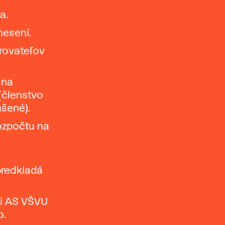
a.
nesení.
erovateľov
 na
(členstvo
ušené).
ozpočtu na
predkladá
ti AS VŠVU
o.