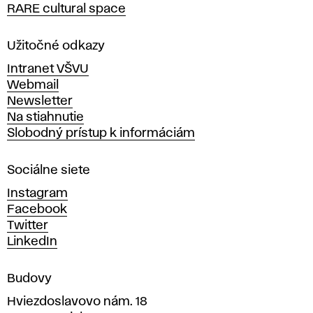
RARE cultural space
o
l
a
Užitočné odkazy
v
Intranet VŠVU
ý
Webmail
t
Newsletter
v
Na stiahnutie
a
Slobodný prístup k informáciám
r
n
Sociálne siete
ý
c
Instagram
h
Facebook
u
Twitter
m
LinkedIn
e
n
Budovy
í
v
Hviezdoslavovo nám. 18