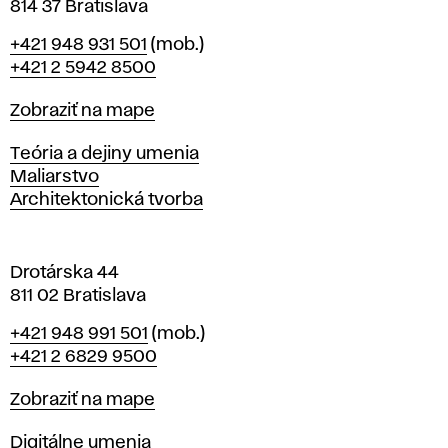
814 37 Bratislava
B
Telefón
+421 948 931 501
(mob.)
r
+421 2 5942 8500
a
t
Mapa
Zobraziť na mape
i
s
Katedry
Teória a dejiny umenia
l
Maliarstvo
a
Architektonická tvorba
v
e
Drotárska 44
811 02 Bratislava
Telefón
+421 948 991 501
(mob.)
+421 2 6829 9500
Mapa
Zobraziť na mape
Katedry
Digitálne umenia