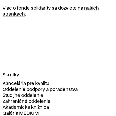
Viac o fonde solidarity sa dozviete
na našich
stránkach
.
V
Skratky
y
Kancelária pre kvalitu
s
Oddelenie podpory a poradenstva
o
Študijné oddelenie
k
Zahraničné oddelenie
á
Akademická knižnica
š
Galéria MEDIUM
k