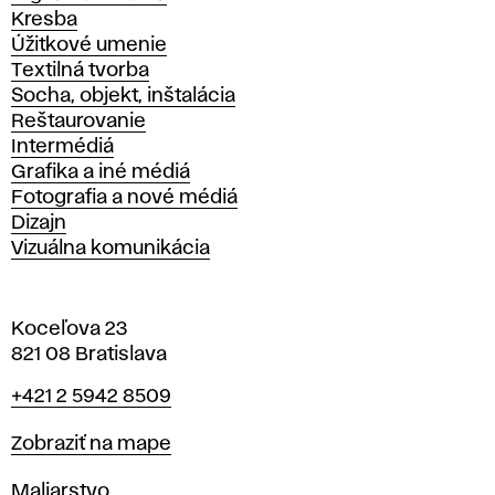
Kresba
Úžitkové umenie
Textilná tvorba
Socha, objekt, inštalácia
Reštaurovanie
Intermédiá
Grafika a iné médiá
Fotografia a nové médiá
Dizajn
Vizuálna komunikácia
Koceľova 23
821 08 Bratislava
Telefón
+421 2 5942 8509
Mapa
Zobraziť na mape
Katedry
Maliarstvo