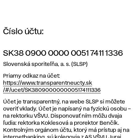
t
y
V
Číslo účtu:
Š
V
SK38 0900 0000 0051 7411 1336
Slovenská sporiteľňa, a. s. (SLSP)
U
Priamy odkaz na účet:
https://www.transparentneucty.sk
/#/ucet/SK3809000000005174111336
Účet je transparentný, na webe SLSP si môžete
overiť vklady. Účet je napísaný na fyzickú osobu –
na rektorku VŠVU. Disponovať ním môžu dvaja
ľudia: rektorka Koklesová a prorektor Benčík.
Kontrolným orgánom účtu, ktorý má prístup aj na
internetbanking, sú kolegovia z AS VŠVU Juraj