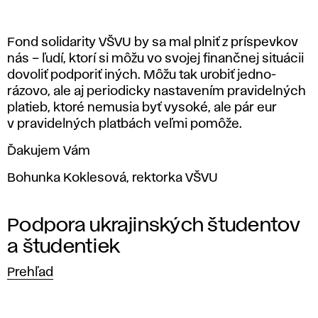
n
d
Fond solidarity VŠVU by sa mal plniť z príspevkov
s
nás – ľudí, ktorí si môžu vo svojej finančnej situácii
dovoliť podporiť iných. Môžu tak urobiť jedno-
o
rázovo, ale aj periodicky nastavením pravidelných
platieb, ktoré nemusia byť vysoké, ale pár eur
l
v pravidelných platbách veľmi pomôže.
i
Ďakujem Vám
Bohunka Koklesová, rektorka VŠVU
d
a
Podpora ukrajinských študentov
a študentiek
r
Prehľad
i