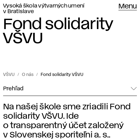
Vysoká škola výtvarných umení
Menu
v Bratislave
Fond solidarity
VŠVU
VŠVU
O nás
Fond solidarity VŠVU
Prehľad
Na našej škole sme zriadili Fond
F
solidarity VŠVU. Ide
o
o transparentný účet založený
v Slovenskej sporiteľni a. s..