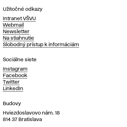
l
a
Užitočné odkazy
v
Intranet VŠVU
ý
Webmail
t
Newsletter
v
Na stiahnutie
a
Slobodný prístup k informáciám
r
n
Sociálne siete
ý
c
Instagram
h
Facebook
u
Twitter
m
LinkedIn
e
n
Budovy
í
v
Hviezdoslavovo nám. 18
814 37 Bratislava
B