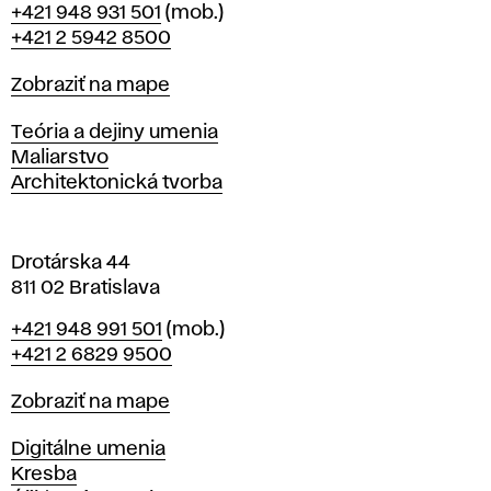
Telefón
+421 948 931 501
(mob.)
r
+421 2 5942 8500
a
t
Mapa
Zobraziť na mape
i
s
Katedry
Teória a dejiny umenia
l
Maliarstvo
a
Architektonická tvorba
v
e
Drotárska 44
811 02 Bratislava
Telefón
+421 948 991 501
(mob.)
+421 2 6829 9500
Mapa
Zobraziť na mape
Katedry
Digitálne umenia
Kresba