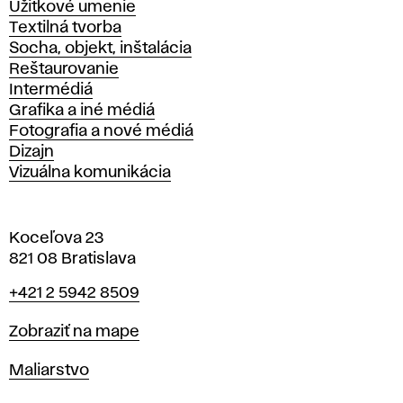
Úžitkové umenie
Textilná tvorba
Socha, objekt, inštalácia
Reštaurovanie
Intermédiá
Grafika a iné médiá
Fotografia a nové médiá
Dizajn
Vizuálna komunikácia
Koceľova 23
821 08 Bratislava
Telefón
+421 2 5942 8509
Mapa
Zobraziť na mape
Katedry
Maliarstvo