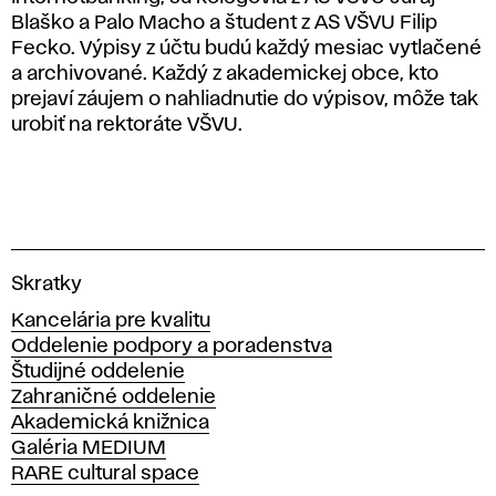
Blaško a Palo Macho a študent z AS VŠVU Filip
Fecko. Výpisy z účtu budú každý mesiac vytlačené
a archivované. Každý z akademickej obce, kto
prejaví záujem o nahliadnutie do výpisov, môže tak
urobiť na rektoráte VŠVU.
V
Skratky
y
Kancelária pre kvalitu
s
Oddelenie podpory a poradenstva
o
Študijné oddelenie
k
Zahraničné oddelenie
á
Akademická knižnica
š
Galéria MEDIUM
k
RARE cultural space
o