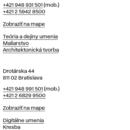
B
Telefón
+421 948 931 501
(mob.)
r
+421 2 5942 8500
a
t
Mapa
Zobraziť na mape
i
s
Katedry
Teória a dejiny umenia
l
Maliarstvo
a
Architektonická tvorba
v
e
Drotárska 44
811 02 Bratislava
Telefón
+421 948 991 501
(mob.)
+421 2 6829 9500
Mapa
Zobraziť na mape
Katedry
Digitálne umenia
Kresba