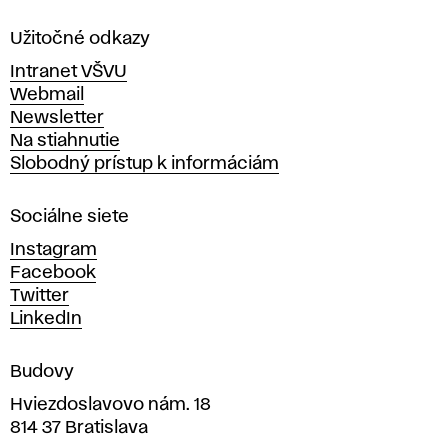
l
a
Užitočné odkazy
v
Intranet VŠVU
ý
Webmail
t
Newsletter
v
Na stiahnutie
a
Slobodný prístup k informáciám
r
n
Sociálne siete
ý
c
Instagram
h
Facebook
u
Twitter
m
LinkedIn
e
n
Budovy
í
v
Hviezdoslavovo nám. 18
814 37 Bratislava