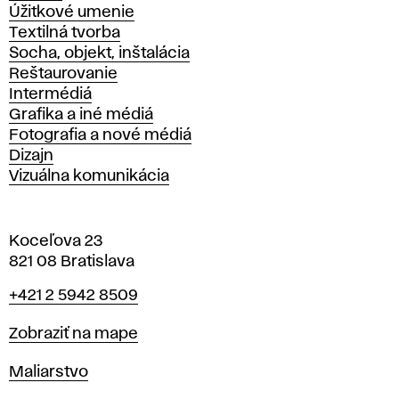
Úžitkové umenie
Textilná tvorba
Socha, objekt, inštalácia
Reštaurovanie
Intermédiá
Grafika a iné médiá
Fotografia a nové médiá
Dizajn
Vizuálna komunikácia
Koceľova 23
821 08 Bratislava
Telefón
+421 2 5942 8509
Mapa
Zobraziť na mape
Katedry
Maliarstvo