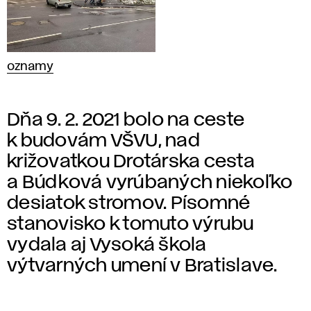
oznamy
Dňa 9. 2. 2021 bolo na ceste
k budovám VŠVU, nad
križovatkou Drotárska cesta
a Búdková vyrúbaných niekoľko
desiatok stromov. Písomné
stanovisko k tomuto výrubu
vydala aj Vysoká škola
výtvarných umení v Bratislave.