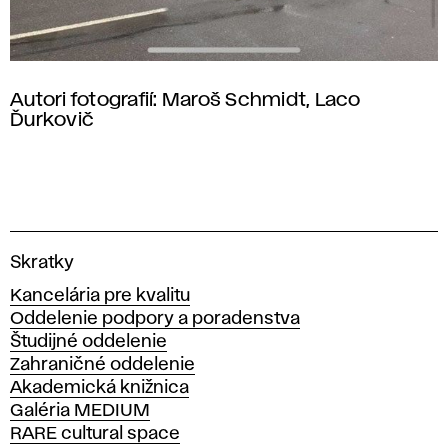
Autori fotografií: Maroš Schmidt, Laco
Ďurkovič
V
Skratky
y
Kancelária pre kvalitu
s
Oddelenie podpory a poradenstva
o
Študijné oddelenie
k
Zahraničné oddelenie
á
Akademická knižnica
š
Galéria MEDIUM
k
RARE cultural space
o