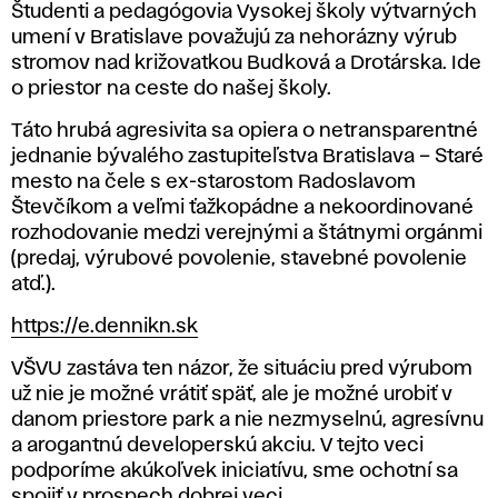
Študenti a pedagógovia Vysokej školy výtvarných
umení v Bratislave považujú za nehorázny výrub
stromov nad križovatkou Budková a Drotárska. Ide
o priestor na ceste do našej školy.
Táto hrubá agresivita sa opiera o netransparentné
jednanie bývalého zastupiteľstva Bratislava – Staré
mesto na čele s ex-starostom Radoslavom
Števčíkom a veľmi ťažkopádne a nekoordinované
rozhodovanie medzi verejnými a štátnymi orgánmi
(predaj, výrubové povolenie, stavebné povolenie
atď.).
https://e.dennikn.sk
VŠVU zastáva ten názor, že situáciu pred výrubom
už nie je možné vrátiť späť, ale je možné urobiť v
danom priestore park a nie nezmyselnú, agresívnu
a arogantnú developerskú akciu. V tejto veci
podporíme akúkoľvek iniciatívu, sme ochotní sa
spojiť v prospech dobrej veci.