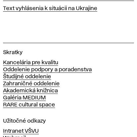
Text vyhlásenia k situácii na Ukrajine
V
Skratky
y
Kancelária pre kvalitu
s
Oddelenie podpory a poradenstva
o
Študijné oddelenie
k
Zahraničné oddelenie
á
Akademická knižnica
š
Galéria MEDIUM
k
RARE cultural space
o
l
a
Užitočné odkazy
v
Intranet VŠVU
ý