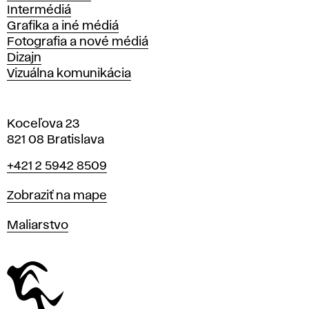
Intermédiá
Grafika a iné médiá
Fotografia a nové médiá
Dizajn
Vizuálna komunikácia
Koceľova 23
821 08 Bratislava
Telefón
+421 2 5942 8509
Mapa
Zobraziť na mape
Katedry
Maliarstvo