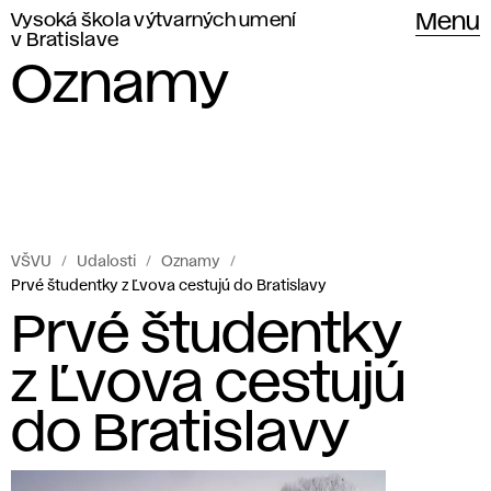
Vysoká škola výtvarných umení
Menu
v Bratislave
Oznamy
VŠVU
Udalosti
Oznamy
Prvé študentky z Ľvova cestujú do Bratislavy
Prvé študentky
z Ľvova cestujú
do Bratislavy