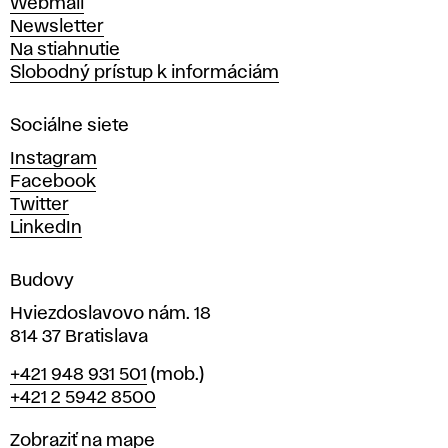
Webmail
t
Newsletter
v
Na stiahnutie
a
Slobodný prístup k informáciám
r
n
Sociálne siete
ý
c
Instagram
h
Facebook
u
Twitter
m
LinkedIn
e
n
Budovy
í
v
Hviezdoslavovo nám. 18
814 37 Bratislava
B
Telefón
+421 948 931 501
(mob.)
r
+421 2 5942 8500
a
t
Mapa
Zobraziť na mape