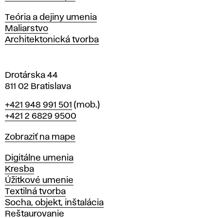
i
s
Katedry
Teória a dejiny umenia
l
Maliarstvo
a
Architektonická tvorba
v
e
Drotárska 44
811 02 Bratislava
Telefón
+421 948 991 501
(mob.)
+421 2 6829 9500
Mapa
Zobraziť na mape
Katedry
Digitálne umenia
Kresba
Úžitkové umenie
Textilná tvorba
Socha, objekt, inštalácia
Reštaurovanie